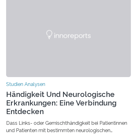
Chemie. What for? Spinnenseide ist eine der
interessantesten Fasern im Bereich der
Materialwissenschaften: Insbesondere ihr Abseilfaden
ist enorm reißfest, dabei jedoch elastisch, leicht und
biologisch abbaubar. Wenn es gelingt, die Produktion
der Spinnenseide in vivo – im lebenden Tier – zu
beeinflussen und damit Einblicke…
Studien Analysen
Händigkeit Und Neurologische
Erkrankungen: Eine Verbindung
Entdecken
Dass Links- oder Gemischthändigkeit bei Patientinnen
und Patienten mit bestimmten neurologischen