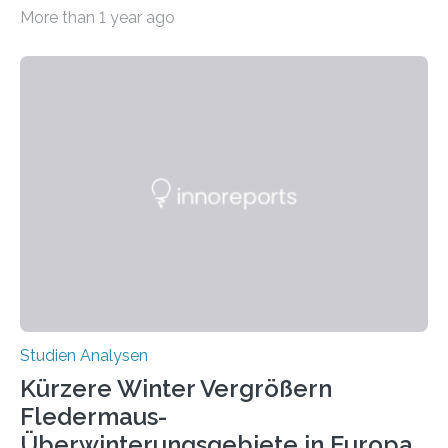
Erkrankungen wie Autismus-Spektrum-Störungen
More than 1 year ago
auffällig häufig vorkommt, ist eine oft berichtete
Beobachtung aus der Praxis. Die Verbindung von
Händigkeit und diesen Erkrankungen liegt
wahrscheinlich darin begründet, dass beide durch
Prozesse in der frühen Hirnentwicklung beeinflusst
werden. Verschiedene Studien untersuchten diesen
Zusammenhang für einzelne Erkrankungen und
konnten ihn mal belegen, mal nicht. Eine Meta-Analyse,
die ein internationales Forschungsteam aus Bochum,
Hamburg, Nimwegen und Athen durchgeführt hat,
zeigt, dass eine abweichende Händigkeit…
Studien Analysen
Kürzere Winter Vergrößern
Fledermaus-
Überwinterungsgebiete in Europa