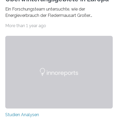
Ein Forschungsteam untersuchte, wie der
Energieverbrauch der Fledermausart Großer
Abendsegler von der Temperatur beeinflusst wird, und
More than 1 year ago
erstellte ein Modell, mit dem sich vorhersagen lässt, in
welchen geographischen Breiten sie den Winterschlaf
überleben und wie sich ihre Überwinterungsgebiete im
Laufe der Zeit verändern könnten. Es zeichnet die
Verschiebung der Überwinterungsgebiete in den letzten
50 Jahren exakt nach und sagt eine weitere
Ausdehnung nach Nordosten um bis zu 14 Prozent des
derzeitigen Verbreitungsgebiets bis zum Jahr 2100
voraus – bedingt durch kürzere…
Studien Analysen