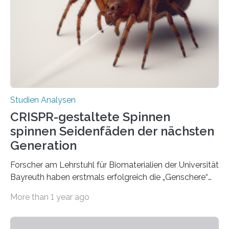
Studien Analysen
CRISPR-gestaltete Spinnen
spinnen Seidenfäden der nächsten
Generation
Forscher am Lehrstuhl für Biomaterialien der Universität
Bayreuth haben erstmals erfolgreich die „Genschere“
CRISPR-Cas9 bei Spinnen eingesetzt. Die Spinnen
More than 1 year ago
produzierten nach der Gen-Editierung rot
fluoreszierende Spinnenseide. Über ihre Ergebnisse
berichten die Forscher im Fachjournal Angewandte