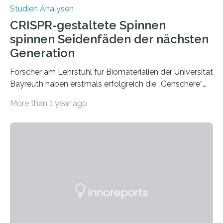
Studien Analysen
CRISPR-gestaltete Spinnen
spinnen Seidenfäden der nächsten
Generation
Forscher am Lehrstuhl für Biomaterialien der Universität
Bayreuth haben erstmals erfolgreich die „Genschere“
CRISPR-Cas9 bei Spinnen eingesetzt. Die Spinnen
More than 1 year ago
produzierten nach der Gen-Editierung rot
fluoreszierende Spinnenseide. Über ihre Ergebnisse
berichten die Forscher im Fachjournal Angewandte
Chemie. What for? Spinnenseide ist eine der
interessantesten Fasern im Bereich der
Materialwissenschaften: Insbesondere ihr Abseilfaden
ist enorm reißfest, dabei jedoch elastisch, leicht und
biologisch abbaubar. Wenn es gelingt, die Produktion
der Spinnenseide in vivo – im lebenden Tier – zu
beeinflussen und damit Einblicke…