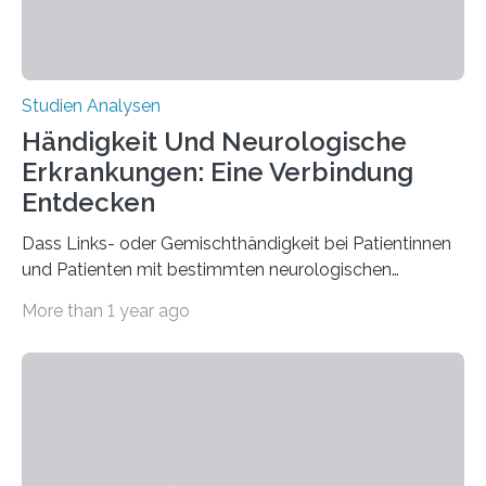
Studien Analysen
Händigkeit Und Neurologische
Erkrankungen: Eine Verbindung
Entdecken
Dass Links- oder Gemischthändigkeit bei Patientinnen
und Patienten mit bestimmten neurologischen
Erkrankungen wie Autismus-Spektrum-Störungen
More than 1 year ago
auffällig häufig vorkommt, ist eine oft berichtete
Beobachtung aus der Praxis. Die Verbindung von
Händigkeit und diesen Erkrankungen liegt
wahrscheinlich darin begründet, dass beide durch
Prozesse in der frühen Hirnentwicklung beeinflusst
werden. Verschiedene Studien untersuchten diesen
Zusammenhang für einzelne Erkrankungen und