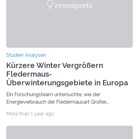
konnten ihn mal belegen, mal nicht. Eine Meta-Analyse,
die ein internationales Forschungsteam aus Bochum,
Hamburg, Nimwegen und Athen durchgeführt hat,
zeigt, dass eine abweichende Händigkeit…
Studien Analysen
Kürzere Winter Vergrößern
Fledermaus-
Überwinterungsgebiete in Europa
Ein Forschungsteam untersuchte, wie der
Energieverbrauch der Fledermausart Großer
Abendsegler von der Temperatur beeinflusst wird, und
More than 1 year ago
erstellte ein Modell, mit dem sich vorhersagen lässt, in
welchen geographischen Breiten sie den Winterschlaf
überleben und wie sich ihre Überwinterungsgebiete im