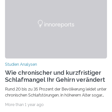
Laufe der Zeit verändern könnten. Es zeichnet die
Verschiebung der Überwinterungsgebiete in den letzten
50 Jahren exakt nach und sagt eine weitere
Ausdehnung nach Nordosten um bis zu 14 Prozent des
derzeitigen Verbreitungsgebiets bis zum Jahr 2100
voraus – bedingt durch kürzere…
Studien Analysen
Wie chronischer und kurzfristiger
Schlafmangel Ihr Gehirn verändert
Rund 20 bis zu 35 Prozent der Bevölkerung leidet unter
chronischen Schlafstörungen, in höherem Alter sogar
die Hälfte aller Menschen. Fast jeder Jugendliche oder
More than 1 year ago
Erwachsene kennt zudem ein kurzfristiges Schlafdefizit: