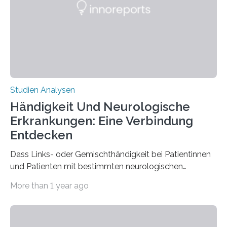
biologisch abbaubar. Wenn es gelingt, die Produktion
der Spinnenseide in vivo – im lebenden Tier – zu
beeinflussen und damit Einblicke…
Studien Analysen
Händigkeit Und Neurologische
Erkrankungen: Eine Verbindung
Entdecken
Dass Links- oder Gemischthändigkeit bei Patientinnen
und Patienten mit bestimmten neurologischen
Erkrankungen wie Autismus-Spektrum-Störungen
More than 1 year ago
auffällig häufig vorkommt, ist eine oft berichtete
Beobachtung aus der Praxis. Die Verbindung von
Händigkeit und diesen Erkrankungen liegt