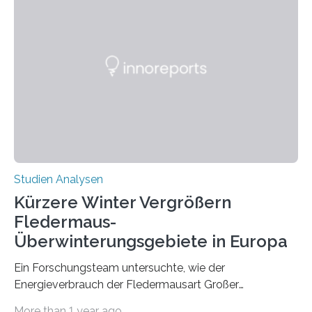
wahrscheinlich darin begründet, dass beide durch
Prozesse in der frühen Hirnentwicklung beeinflusst
werden. Verschiedene Studien untersuchten diesen
Zusammenhang für einzelne Erkrankungen und
konnten ihn mal belegen, mal nicht. Eine Meta-Analyse,
die ein internationales Forschungsteam aus Bochum,
Hamburg, Nimwegen und Athen durchgeführt hat,
zeigt, dass eine abweichende Händigkeit…
Studien Analysen
Kürzere Winter Vergrößern
Fledermaus-
Überwinterungsgebiete in Europa
Ein Forschungsteam untersuchte, wie der
Energieverbrauch der Fledermausart Großer
Abendsegler von der Temperatur beeinflusst wird, und
More than 1 year ago