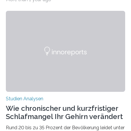
erstellte ein Modell, mit dem sich vorhersagen lässt, in
welchen geographischen Breiten sie den Winterschlaf
überleben und wie sich ihre Überwinterungsgebiete im
Laufe der Zeit verändern könnten. Es zeichnet die
Verschiebung der Überwinterungsgebiete in den letzten
50 Jahren exakt nach und sagt eine weitere
Ausdehnung nach Nordosten um bis zu 14 Prozent des
derzeitigen Verbreitungsgebiets bis zum Jahr 2100
voraus – bedingt durch kürzere…
Studien Analysen
Wie chronischer und kurzfristiger
Schlafmangel Ihr Gehirn verändert
Rund 20 bis zu 35 Prozent der Bevölkerung leidet unter