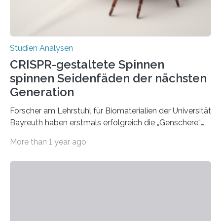
Studien Analysen
CRISPR-gestaltete Spinnen
spinnen Seidenfäden der nächsten
Generation
Forscher am Lehrstuhl für Biomaterialien der Universität
Bayreuth haben erstmals erfolgreich die „Genschere“
CRISPR-Cas9 bei Spinnen eingesetzt. Die Spinnen
More than 1 year ago
produzierten nach der Gen-Editierung rot
fluoreszierende Spinnenseide. Über ihre Ergebnisse
berichten die Forscher im Fachjournal Angewandte
Chemie. What for? Spinnenseide ist eine der
interessantesten Fasern im Bereich der
Materialwissenschaften: Insbesondere ihr Abseilfaden
ist enorm reißfest, dabei jedoch elastisch, leicht und