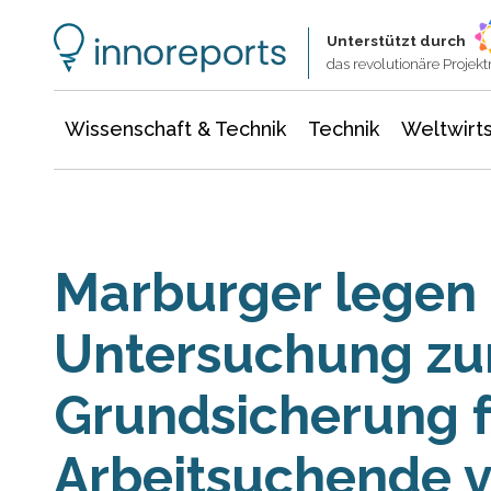
Wissenschaft & Technik
Informationstechnologie
Energie & Elektrotechnik
Unterstützt durch
das revolutionäre Proje
Wissenschaft & Technik
Technik
Weltwirts
Marburger legen 
Untersuchung zu
Grundsicherung f
Arbeitsuchende v