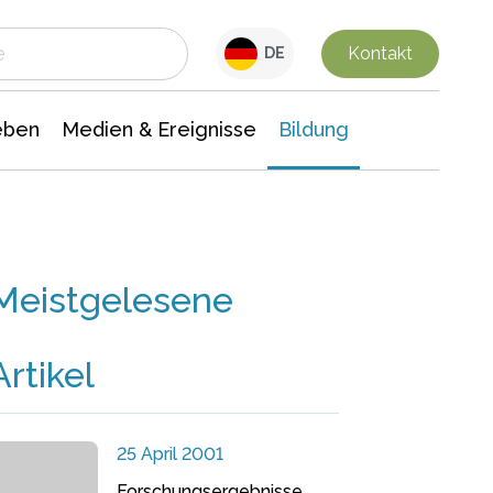
 Leben
Medien & Ereignisse
Interdisziplinäre Forschung
Veranstaltungsnachrichten
n Chemie
Gesellschaftswissenschaften
Kontakt
DE
eben
Medien & Ereignisse
Bildung
Meistgelesene
Artikel
25 April 2001
Forschungsergebnisse