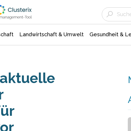
Landwirtschaft & Umwelt
Gesundheit &
Agrar- Forstwissenschaften
Unternehmensmeldungen
Biowissenschafte
Ökologie Umwelt- Naturschutz
ktmanagement-Tool
chaft
Landwirtschaft & Umwelt
Gesundheit & L
aktuelle
r
ür
or