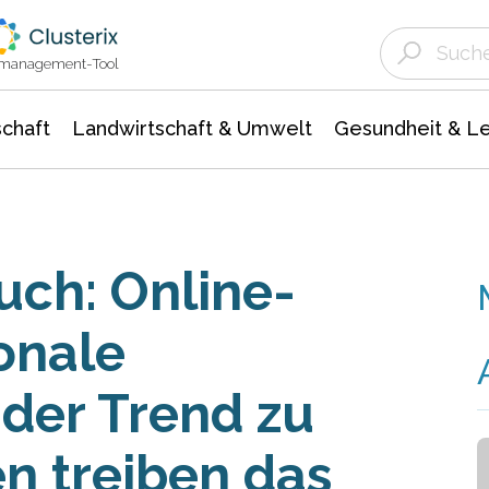
Landwirtschaft & Umwelt
Gesundheit &
Agrar- Forstwissenschaften
Unternehmensmeldungen
Biowissenschafte
Ökologie Umwelt- Naturschutz
ktmanagement-Tool
chaft
Landwirtschaft & Umwelt
Gesundheit & L
uch: Online-
onale
der Trend zu
n treiben das