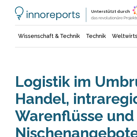
Wissenschaft & Technik
Informationstechnologie
Energie & Elektrotechnik
Unterstützt durch
das revolutionäre Proje
Wissenschaft & Technik
Technik
Weltwirts
Logistik im Umbr
Handel, intraregi
Warenflüsse und 
Nischenangebote