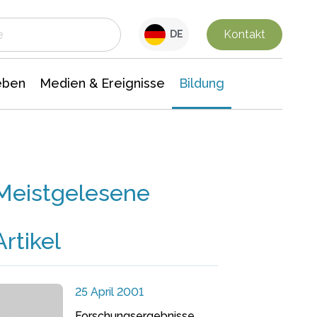
 Leben
Medien & Ereignisse
Interdisziplinäre Forschung
Veranstaltungsnachrichten
n Chemie
Gesellschaftswissenschaften
Kontakt
DE
eben
Medien & Ereignisse
Bildung
Meistgelesene
Artikel
25 April 2001
Forschungsergebnisse