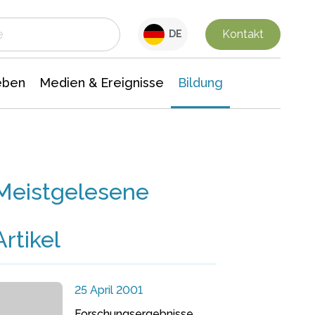
 Leben
Medien & Ereignisse
Interdisziplinäre Forschung
Veranstaltungsnachrichten
n Chemie
Gesellschaftswissenschaften
Kontakt
DE
eben
Medien & Ereignisse
Bildung
Meistgelesene
Artikel
25 April 2001
Forschungsergebnisse