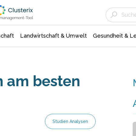
Landwirtschaft & Umwelt
Gesundheit &
Agrar- Forstwissenschaften
Unternehmensmeldungen
Biowissenschafte
Ökologie Umwelt- Naturschutz
ktmanagement-Tool
chaft
Landwirtschaft & Umwelt
Gesundheit & L
 am besten
Studien Analysen