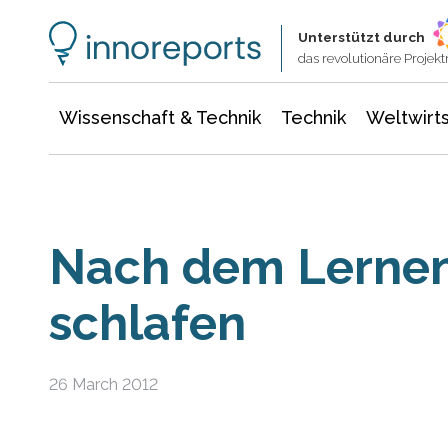
Wissenschaft & Technik
Informationstechnologie
Energie & Elektrotechnik
Unterstützt durch
das revolutionäre Proje
Wissenschaft & Technik
Technik
Weltwirts
Nach dem Lernen
schlafen
26 March 2012