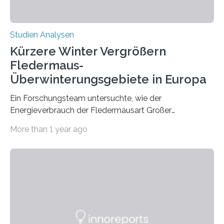
Studien Analysen
Kürzere Winter Vergrößern
Fledermaus-
Überwinterungsgebiete in Europa
Ein Forschungsteam untersuchte, wie der
Energieverbrauch der Fledermausart Großer
Abendsegler von der Temperatur beeinflusst wird, und
More than 1 year ago
erstellte ein Modell, mit dem sich vorhersagen lässt, in
welchen geographischen Breiten sie den Winterschlaf
überleben und wie sich ihre Überwinterungsgebiete im
Laufe der Zeit verändern könnten. Es zeichnet die
Verschiebung der Überwinterungsgebiete in den letzten
50 Jahren exakt nach und sagt eine weitere
Ausdehnung nach Nordosten um bis zu 14 Prozent des
derzeitigen Verbreitungsgebiets bis zum Jahr 2100