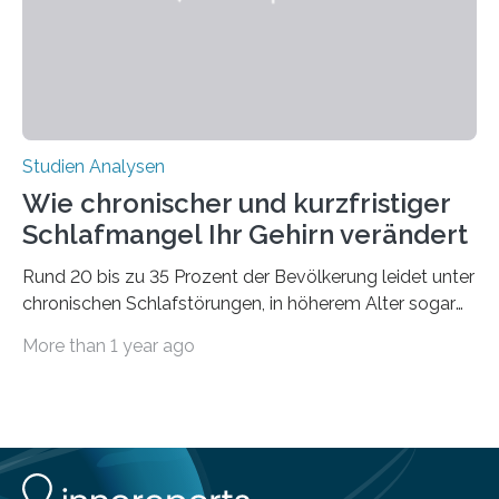
voraus – bedingt durch kürzere…
Studien Analysen
Wie chronischer und kurzfristiger
Schlafmangel Ihr Gehirn verändert
Rund 20 bis zu 35 Prozent der Bevölkerung leidet unter
chronischen Schlafstörungen, in höherem Alter sogar
die Hälfte aller Menschen. Fast jeder Jugendliche oder
More than 1 year ago
Erwachsene kennt zudem ein kurzfristiges Schlafdefizit:
ob Party, ein langer Arbeitstag, die Pflege Angehöriger
oder schlicht am Handy verdaddelt – die Möglichkeiten
zu wenig Schlaf zu bekommen sind vielfältig. Jülicher
Forscher:innen konnten in einer aktuellen Metastudie
zeigen, dass sich die jeweils beteiligten Gehirnregionen