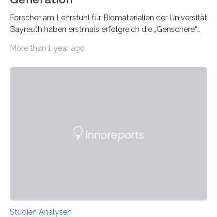
Forscher am Lehrstuhl für Biomaterialien der Universität
Bayreuth haben erstmals erfolgreich die „Genschere“
CRISPR-Cas9 bei Spinnen eingesetzt. Die Spinnen
More than 1 year ago
produzierten nach der Gen-Editierung rot
fluoreszierende Spinnenseide. Über ihre Ergebnisse
berichten die Forscher im Fachjournal Angewandte
Chemie. What for? Spinnenseide ist eine der
interessantesten Fasern im Bereich der
Materialwissenschaften: Insbesondere ihr Abseilfaden
ist enorm reißfest, dabei jedoch elastisch, leicht und
biologisch abbaubar. Wenn es gelingt, die Produktion
der Spinnenseide in vivo – im lebenden Tier – zu
beeinflussen und damit Einblicke…
Studien Analysen