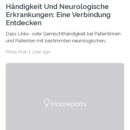
Händigkeit Und Neurologische
Erkrankungen: Eine Verbindung
Entdecken
Dass Links- oder Gemischthändigkeit bei Patientinnen
und Patienten mit bestimmten neurologischen
Erkrankungen wie Autismus-Spektrum-Störungen
More than 1 year ago
auffällig häufig vorkommt, ist eine oft berichtete
Beobachtung aus der Praxis. Die Verbindung von
Händigkeit und diesen Erkrankungen liegt
wahrscheinlich darin begründet, dass beide durch
Prozesse in der frühen Hirnentwicklung beeinflusst
werden. Verschiedene Studien untersuchten diesen
Zusammenhang für einzelne Erkrankungen und
konnten ihn mal belegen, mal nicht. Eine Meta-Analyse,
die ein internationales Forschungsteam aus Bochum,
Hamburg, Nimwegen und Athen durchgeführt hat,
zeigt, dass eine abweichende Händigkeit…