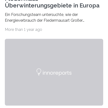
Überwinterungsgebiete in Europa
Ein Forschungsteam untersuchte, wie der
Energieverbrauch der Fledermausart Großer
Abendsegler von der Temperatur beeinflusst wird, und
More than 1 year ago
erstellte ein Modell, mit dem sich vorhersagen lässt, in
welchen geographischen Breiten sie den Winterschlaf
überleben und wie sich ihre Überwinterungsgebiete im
Laufe der Zeit verändern könnten. Es zeichnet die
Verschiebung der Überwinterungsgebiete in den letzten
50 Jahren exakt nach und sagt eine weitere
Ausdehnung nach Nordosten um bis zu 14 Prozent des
derzeitigen Verbreitungsgebiets bis zum Jahr 2100
voraus – bedingt durch kürzere…