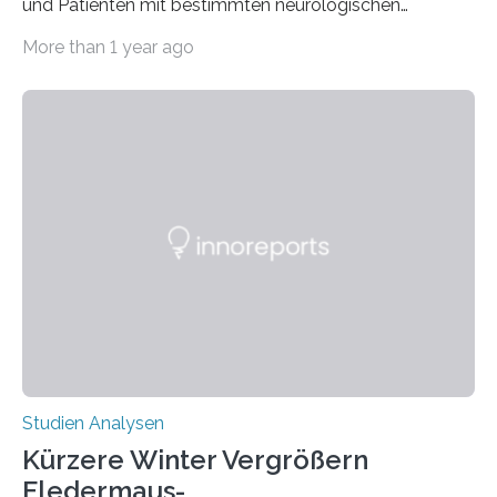
und Patienten mit bestimmten neurologischen
Erkrankungen wie Autismus-Spektrum-Störungen
More than 1 year ago
auffällig häufig vorkommt, ist eine oft berichtete
Beobachtung aus der Praxis. Die Verbindung von
Händigkeit und diesen Erkrankungen liegt
wahrscheinlich darin begründet, dass beide durch
Prozesse in der frühen Hirnentwicklung beeinflusst
werden. Verschiedene Studien untersuchten diesen
Zusammenhang für einzelne Erkrankungen und
konnten ihn mal belegen, mal nicht. Eine Meta-Analyse,
die ein internationales Forschungsteam aus Bochum,
Hamburg, Nimwegen und Athen durchgeführt hat,
zeigt, dass eine abweichende Händigkeit…
Studien Analysen
Kürzere Winter Vergrößern
Fledermaus-