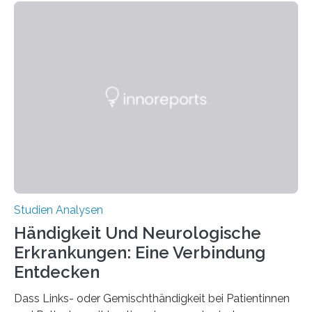
berichten die Forscher im Fachjournal Angewandte
Chemie. What for? Spinnenseide ist eine der
interessantesten Fasern im Bereich der
Materialwissenschaften: Insbesondere ihr Abseilfaden
ist enorm reißfest, dabei jedoch elastisch, leicht und
biologisch abbaubar. Wenn es gelingt, die Produktion
der Spinnenseide in vivo – im lebenden Tier – zu
beeinflussen und damit Einblicke…
Studien Analysen
Händigkeit Und Neurologische
Erkrankungen: Eine Verbindung
Entdecken
Dass Links- oder Gemischthändigkeit bei Patientinnen