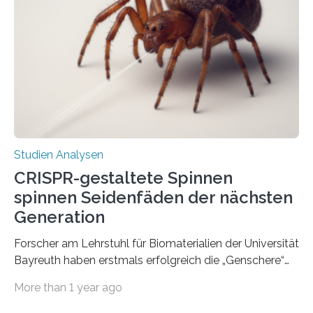
Studien Analysen
CRISPR-gestaltete Spinnen
spinnen Seidenfäden der nächsten
Generation
Forscher am Lehrstuhl für Biomaterialien der Universität
Bayreuth haben erstmals erfolgreich die „Genschere“
CRISPR-Cas9 bei Spinnen eingesetzt. Die Spinnen
More than 1 year ago
produzierten nach der Gen-Editierung rot
fluoreszierende Spinnenseide. Über ihre Ergebnisse