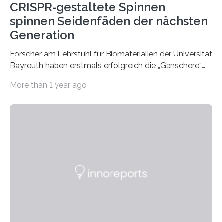
CRISPR-gestaltete Spinnen
spinnen Seidenfäden der nächsten
Generation
Forscher am Lehrstuhl für Biomaterialien der Universität
Bayreuth haben erstmals erfolgreich die „Genschere“
CRISPR-Cas9 bei Spinnen eingesetzt. Die Spinnen
More than 1 year ago
produzierten nach der Gen-Editierung rot
fluoreszierende Spinnenseide. Über ihre Ergebnisse
berichten die Forscher im Fachjournal Angewandte
Chemie. What for? Spinnenseide ist eine der
interessantesten Fasern im Bereich der
Materialwissenschaften: Insbesondere ihr Abseilfaden
ist enorm reißfest, dabei jedoch elastisch, leicht und
biologisch abbaubar. Wenn es gelingt, die Produktion
der Spinnenseide in vivo – im lebenden Tier – zu
beeinflussen und damit Einblicke…