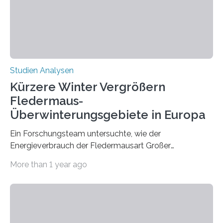
die ein internationales Forschungsteam aus Bochum,
Hamburg, Nimwegen und Athen durchgeführt hat,
zeigt, dass eine abweichende Händigkeit…
Studien Analysen
Kürzere Winter Vergrößern
Fledermaus-
Überwinterungsgebiete in Europa
Ein Forschungsteam untersuchte, wie der
Energieverbrauch der Fledermausart Großer
Abendsegler von der Temperatur beeinflusst wird, und
More than 1 year ago
erstellte ein Modell, mit dem sich vorhersagen lässt, in
welchen geographischen Breiten sie den Winterschlaf
überleben und wie sich ihre Überwinterungsgebiete im
Laufe der Zeit verändern könnten. Es zeichnet die
Verschiebung der Überwinterungsgebiete in den letzten