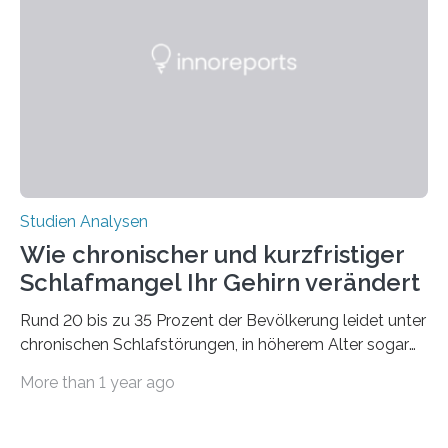
50 Jahren exakt nach und sagt eine weitere
Ausdehnung nach Nordosten um bis zu 14 Prozent des
derzeitigen Verbreitungsgebiets bis zum Jahr 2100
voraus – bedingt durch kürzere…
Studien Analysen
Wie chronischer und kurzfristiger
Schlafmangel Ihr Gehirn verändert
Rund 20 bis zu 35 Prozent der Bevölkerung leidet unter
chronischen Schlafstörungen, in höherem Alter sogar
die Hälfte aller Menschen. Fast jeder Jugendliche oder
More than 1 year ago
Erwachsene kennt zudem ein kurzfristiges Schlafdefizit:
ob Party, ein langer Arbeitstag, die Pflege Angehöriger
oder schlicht am Handy verdaddelt – die Möglichkeiten