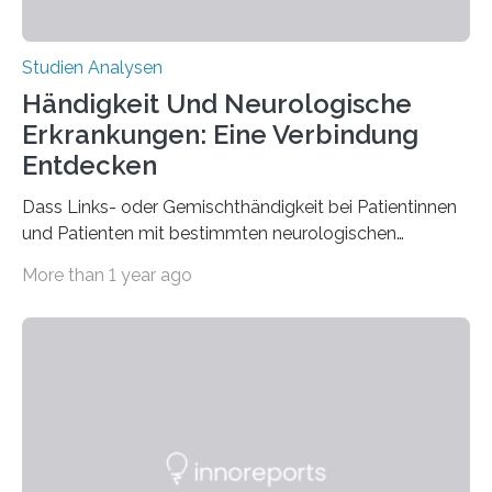
Studien Analysen
Händigkeit Und Neurologische
Erkrankungen: Eine Verbindung
Entdecken
Dass Links- oder Gemischthändigkeit bei Patientinnen
und Patienten mit bestimmten neurologischen
Erkrankungen wie Autismus-Spektrum-Störungen
More than 1 year ago
auffällig häufig vorkommt, ist eine oft berichtete
Beobachtung aus der Praxis. Die Verbindung von
Händigkeit und diesen Erkrankungen liegt
wahrscheinlich darin begründet, dass beide durch
Prozesse in der frühen Hirnentwicklung beeinflusst
werden. Verschiedene Studien untersuchten diesen
Zusammenhang für einzelne Erkrankungen und
konnten ihn mal belegen, mal nicht. Eine Meta-Analyse,