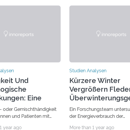
alysen
Studien Analysen
keit Und
Kürzere Winter
ogische
Vergrößern Flede
kungen: Eine
Überwinterungsg
dung Entdecken
in Europa
- oder Gemischthändigkeit
Ein Forschungsteam untersu
tinnen und Patienten mit
der Energieverbrauch der
n neurologischen
Fledermausart Großer Aben
1 year ago
More than 1 year ago