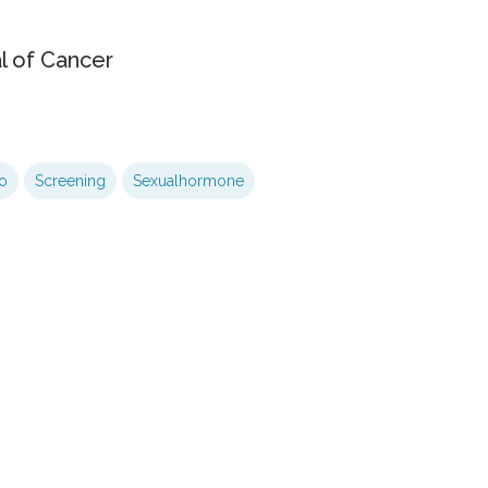
al of Cancer
ko
Screening
Sexualhormone