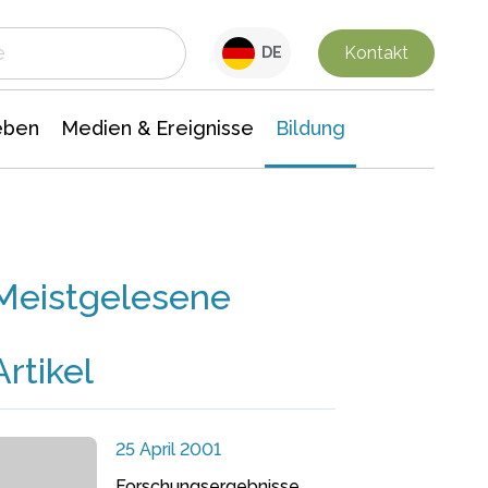
 Leben
Medien & Ereignisse
Interdisziplinäre Forschung
Veranstaltungsnachrichten
n Chemie
Gesellschaftswissenschaften
Kontakt
DE
eben
Medien & Ereignisse
Bildung
Meistgelesene
Artikel
25 April 2001
Forschungsergebnisse