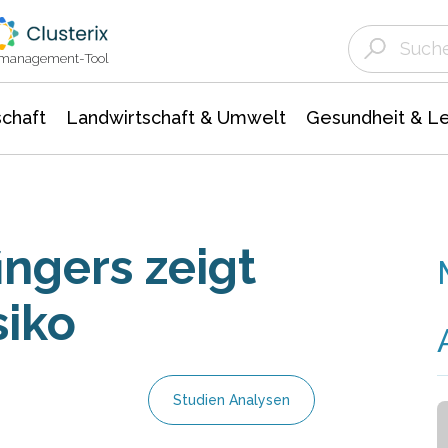
Landwirtschaft & Umwelt
Gesundheit &
Agrar- Forstwissenschaften
Unternehmensmeldungen
Biowissenschafte
Ökologie Umwelt- Naturschutz
ktmanagement-Tool
chaft
Landwirtschaft & Umwelt
Gesundheit & L
ngers zeigt
siko
Studien Analysen