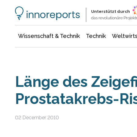
Wissenschaft & Technik
Informationstechnologie
Energie & Elektrotechnik
Unterstützt durch
das revolutionäre Proje
Wissenschaft & Technik
Technik
Weltwirts
Länge des Zeigefi
Prostatakrebs-Ri
02 December 2010