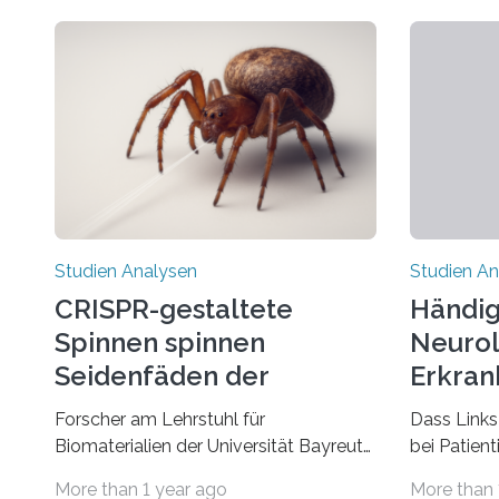
Studien Analysen
Studien An
CRISPR-gestaltete
Händig
Spinnen spinnen
Neurol
Seidenfäden der
Erkran
nächsten Generation
Verbin
Forscher am Lehrstuhl für
Dass Links
Biomaterialien der Universität Bayreuth
bei Patien
haben erstmals erfolgreich die
bestimmte
More than 1 year ago
More than 