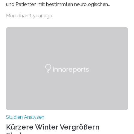
und Patienten mit bestimmten neurologischen
Erkrankungen wie Autismus-Spektrum-Störungen
More than 1 year ago
auffällig häufig vorkommt, ist eine oft berichtete
Beobachtung aus der Praxis. Die Verbindung von
Händigkeit und diesen Erkrankungen liegt
wahrscheinlich darin begründet, dass beide durch
Prozesse in der frühen Hirnentwicklung beeinflusst
werden. Verschiedene Studien untersuchten diesen
Zusammenhang für einzelne Erkrankungen und
konnten ihn mal belegen, mal nicht. Eine Meta-Analyse,
die ein internationales Forschungsteam aus Bochum,
Hamburg, Nimwegen und Athen durchgeführt hat,
zeigt, dass eine abweichende Händigkeit…
Studien Analysen
Kürzere Winter Vergrößern