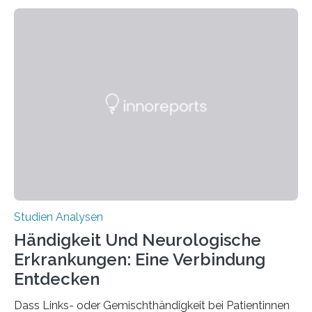
fluoreszierende Spinnenseide. Über ihre Ergebnisse
berichten die Forscher im Fachjournal Angewandte
Chemie. What for? Spinnenseide ist eine der
interessantesten Fasern im Bereich der
Materialwissenschaften: Insbesondere ihr Abseilfaden
ist enorm reißfest, dabei jedoch elastisch, leicht und
biologisch abbaubar. Wenn es gelingt, die Produktion
der Spinnenseide in vivo – im lebenden Tier – zu
beeinflussen und damit Einblicke…
Studien Analysen
Händigkeit Und Neurologische
Erkrankungen: Eine Verbindung
Entdecken
Dass Links- oder Gemischthändigkeit bei Patientinnen