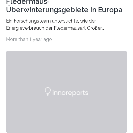
Fledermaus-
Überwinterungsgebiete in Europa
Ein Forschungsteam untersuchte, wie der
Energieverbrauch der Fledermausart Großer
Abendsegler von der Temperatur beeinflusst wird, und
More than 1 year ago
erstellte ein Modell, mit dem sich vorhersagen lässt, in
welchen geographischen Breiten sie den Winterschlaf
überleben und wie sich ihre Überwinterungsgebiete im
Laufe der Zeit verändern könnten. Es zeichnet die
Verschiebung der Überwinterungsgebiete in den letzten
50 Jahren exakt nach und sagt eine weitere
Ausdehnung nach Nordosten um bis zu 14 Prozent des
derzeitigen Verbreitungsgebiets bis zum Jahr 2100
voraus – bedingt durch kürzere…