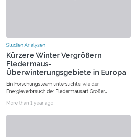
die ein internationales Forschungsteam aus Bochum,
Hamburg, Nimwegen und Athen durchgeführt hat,
zeigt, dass eine abweichende Händigkeit…
Studien Analysen
Kürzere Winter Vergrößern
Fledermaus-
Überwinterungsgebiete in Europa
Ein Forschungsteam untersuchte, wie der
Energieverbrauch der Fledermausart Großer
Abendsegler von der Temperatur beeinflusst wird, und
More than 1 year ago
erstellte ein Modell, mit dem sich vorhersagen lässt, in
welchen geographischen Breiten sie den Winterschlaf
überleben und wie sich ihre Überwinterungsgebiete im
Laufe der Zeit verändern könnten. Es zeichnet die
Verschiebung der Überwinterungsgebiete in den letzten