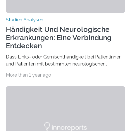
Studien Analysen
Händigkeit Und Neurologische
Erkrankungen: Eine Verbindung
Entdecken
Dass Links- oder Gemischthändigkeit bei Patientinnen
und Patienten mit bestimmten neurologischen
Erkrankungen wie Autismus-Spektrum-Störungen
More than 1 year ago
auffällig häufig vorkommt, ist eine oft berichtete
Beobachtung aus der Praxis. Die Verbindung von
Händigkeit und diesen Erkrankungen liegt
wahrscheinlich darin begründet, dass beide durch
Prozesse in der frühen Hirnentwicklung beeinflusst
werden. Verschiedene Studien untersuchten diesen
Zusammenhang für einzelne Erkrankungen und
konnten ihn mal belegen, mal nicht. Eine Meta-Analyse,