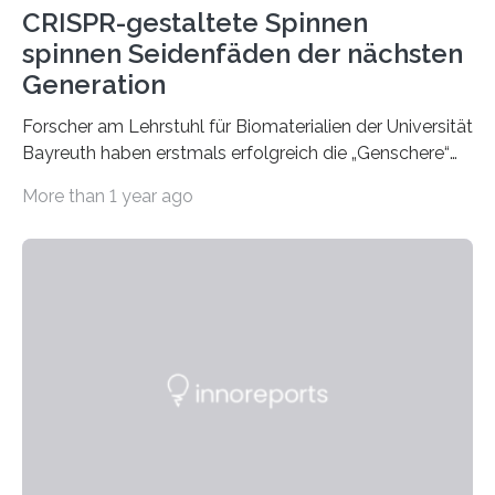
CRISPR-gestaltete Spinnen
spinnen Seidenfäden der nächsten
Generation
Forscher am Lehrstuhl für Biomaterialien der Universität
Bayreuth haben erstmals erfolgreich die „Genschere“
CRISPR-Cas9 bei Spinnen eingesetzt. Die Spinnen
More than 1 year ago
produzierten nach der Gen-Editierung rot
fluoreszierende Spinnenseide. Über ihre Ergebnisse
berichten die Forscher im Fachjournal Angewandte
Chemie. What for? Spinnenseide ist eine der
interessantesten Fasern im Bereich der
Materialwissenschaften: Insbesondere ihr Abseilfaden
ist enorm reißfest, dabei jedoch elastisch, leicht und
biologisch abbaubar. Wenn es gelingt, die Produktion
der Spinnenseide in vivo – im lebenden Tier – zu
beeinflussen und damit Einblicke…