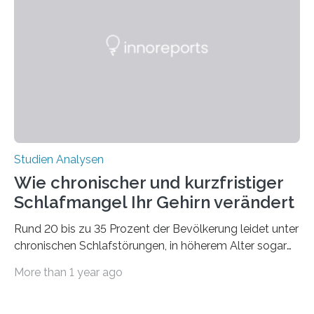
50 Jahren exakt nach und sagt eine weitere
Ausdehnung nach Nordosten um bis zu 14 Prozent des
derzeitigen Verbreitungsgebiets bis zum Jahr 2100
voraus – bedingt durch kürzere…
Studien Analysen
Wie chronischer und kurzfristiger
Schlafmangel Ihr Gehirn verändert
Rund 20 bis zu 35 Prozent der Bevölkerung leidet unter
chronischen Schlafstörungen, in höherem Alter sogar
die Hälfte aller Menschen. Fast jeder Jugendliche oder
More than 1 year ago
Erwachsene kennt zudem ein kurzfristiges Schlafdefizit:
ob Party, ein langer Arbeitstag, die Pflege Angehöriger
oder schlicht am Handy verdaddelt – die Möglichkeiten