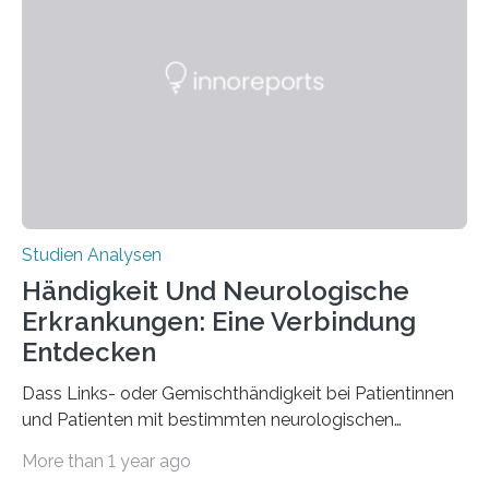
interessantesten Fasern im Bereich der
Materialwissenschaften: Insbesondere ihr Abseilfaden
ist enorm reißfest, dabei jedoch elastisch, leicht und
biologisch abbaubar. Wenn es gelingt, die Produktion
der Spinnenseide in vivo – im lebenden Tier – zu
beeinflussen und damit Einblicke…
Studien Analysen
Händigkeit Und Neurologische
Erkrankungen: Eine Verbindung
Entdecken
Dass Links- oder Gemischthändigkeit bei Patientinnen
und Patienten mit bestimmten neurologischen
Erkrankungen wie Autismus-Spektrum-Störungen
More than 1 year ago
auffällig häufig vorkommt, ist eine oft berichtete