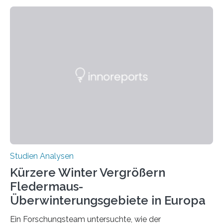
Beobachtung aus der Praxis. Die Verbindung von
Händigkeit und diesen Erkrankungen liegt
wahrscheinlich darin begründet, dass beide durch
Prozesse in der frühen Hirnentwicklung beeinflusst
werden. Verschiedene Studien untersuchten diesen
Zusammenhang für einzelne Erkrankungen und
konnten ihn mal belegen, mal nicht. Eine Meta-Analyse,
die ein internationales Forschungsteam aus Bochum,
Hamburg, Nimwegen und Athen durchgeführt hat,
zeigt, dass eine abweichende Händigkeit…
Studien Analysen
Kürzere Winter Vergrößern
Fledermaus-
Überwinterungsgebiete in Europa
Ein Forschungsteam untersuchte, wie der