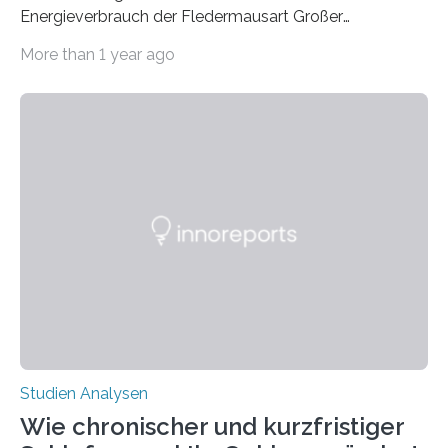
Energieverbrauch der Fledermausart Großer
Abendsegler von der Temperatur beeinflusst wird, und
More than 1 year ago
erstellte ein Modell, mit dem sich vorhersagen lässt, in
welchen geographischen Breiten sie den Winterschlaf
überleben und wie sich ihre Überwinterungsgebiete im
Laufe der Zeit verändern könnten. Es zeichnet die
Verschiebung der Überwinterungsgebiete in den letzten
50 Jahren exakt nach und sagt eine weitere
Ausdehnung nach Nordosten um bis zu 14 Prozent des
derzeitigen Verbreitungsgebiets bis zum Jahr 2100
voraus – bedingt durch kürzere…
Studien Analysen
Wie chronischer und kurzfristiger