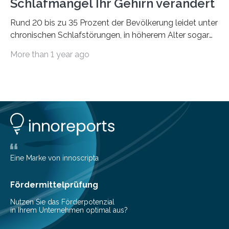
Schlafmangel Ihr Gehirn verändert
Rund 20 bis zu 35 Prozent der Bevölkerung leidet unter
chronischen Schlafstörungen, in höherem Alter sogar
die Hälfte aller Menschen. Fast jeder Jugendliche oder
More than 1 year ago
Erwachsene kennt zudem ein kurzfristiges Schlafdefizit:
ob Party, ein langer Arbeitstag, die Pflege Angehöriger
oder schlicht am Handy verdaddelt – die Möglichkeiten
zu wenig Schlaf zu bekommen sind vielfältig. Jülicher
Forscher:innen konnten in einer aktuellen Metastudie
zeigen, dass sich die jeweils beteiligten Gehirnregionen
deutlich unterscheiden. Die Ergebnisse der Studie
wurden im Fachmagazin JAMA Psychiatry
veröffentlicht. „Schlechter…
Eine Marke von innoscripta
Fördermittelprüfung
Nutzen Sie das Förderpotenzial
in Ihrem Unternehmen optimal aus?