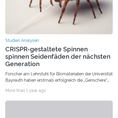
Studien Analysen
CRISPR-gestaltete Spinnen
spinnen Seidenfäden der nächsten
Generation
Forscher am Lehrstuhl für Biomaterialien der Universität
Bayreuth haben erstmals erfolgreich die „Genschere“
CRISPR-Cas9 bei Spinnen eingesetzt. Die Spinnen
More than 1 year ago
produzierten nach der Gen-Editierung rot
fluoreszierende Spinnenseide. Über ihre Ergebnisse
berichten die Forscher im Fachjournal Angewandte
Chemie. What for? Spinnenseide ist eine der