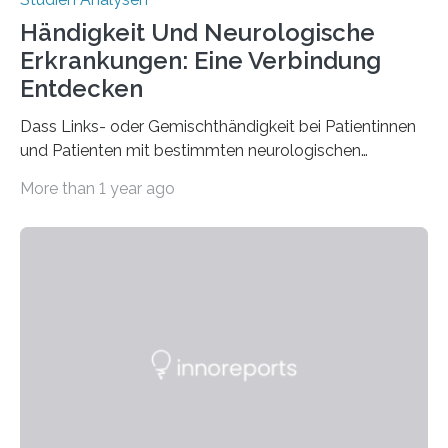
Händigkeit Und Neurologische
Erkrankungen: Eine Verbindung
Entdecken
Dass Links- oder Gemischthändigkeit bei Patientinnen
und Patienten mit bestimmten neurologischen
Erkrankungen wie Autismus-Spektrum-Störungen
More than 1 year ago
auffällig häufig vorkommt, ist eine oft berichtete
Beobachtung aus der Praxis. Die Verbindung von
Händigkeit und diesen Erkrankungen liegt
wahrscheinlich darin begründet, dass beide durch
Prozesse in der frühen Hirnentwicklung beeinflusst
werden. Verschiedene Studien untersuchten diesen
Zusammenhang für einzelne Erkrankungen und
konnten ihn mal belegen, mal nicht. Eine Meta-Analyse,
die ein internationales Forschungsteam aus Bochum,
Hamburg, Nimwegen und Athen durchgeführt hat,
zeigt, dass eine abweichende Händigkeit…