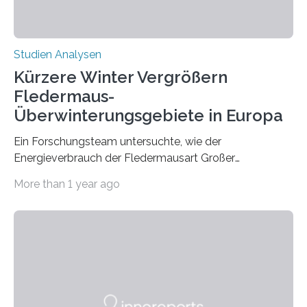
Studien Analysen
Kürzere Winter Vergrößern
Fledermaus-
Überwinterungsgebiete in Europa
Ein Forschungsteam untersuchte, wie der
Energieverbrauch der Fledermausart Großer
Abendsegler von der Temperatur beeinflusst wird, und
More than 1 year ago
erstellte ein Modell, mit dem sich vorhersagen lässt, in
welchen geographischen Breiten sie den Winterschlaf
überleben und wie sich ihre Überwinterungsgebiete im
Laufe der Zeit verändern könnten. Es zeichnet die
Verschiebung der Überwinterungsgebiete in den letzten
50 Jahren exakt nach und sagt eine weitere
Ausdehnung nach Nordosten um bis zu 14 Prozent des
derzeitigen Verbreitungsgebiets bis zum Jahr 2100