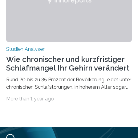
voraus – bedingt durch kürzere…
Studien Analysen
Wie chronischer und kurzfristiger
Schlafmangel Ihr Gehirn verändert
Rund 20 bis zu 35 Prozent der Bevölkerung leidet unter
chronischen Schlafstörungen, in höherem Alter sogar
die Hälfte aller Menschen. Fast jeder Jugendliche oder
More than 1 year ago
Erwachsene kennt zudem ein kurzfristiges Schlafdefizit:
ob Party, ein langer Arbeitstag, die Pflege Angehöriger
oder schlicht am Handy verdaddelt – die Möglichkeiten
zu wenig Schlaf zu bekommen sind vielfältig. Jülicher
Forscher:innen konnten in einer aktuellen Metastudie