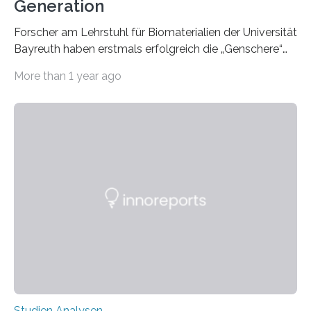
Generation
Forscher am Lehrstuhl für Biomaterialien der Universität
Bayreuth haben erstmals erfolgreich die „Genschere“
CRISPR-Cas9 bei Spinnen eingesetzt. Die Spinnen
More than 1 year ago
produzierten nach der Gen-Editierung rot
fluoreszierende Spinnenseide. Über ihre Ergebnisse
berichten die Forscher im Fachjournal Angewandte
Chemie. What for? Spinnenseide ist eine der
interessantesten Fasern im Bereich der
Materialwissenschaften: Insbesondere ihr Abseilfaden
ist enorm reißfest, dabei jedoch elastisch, leicht und
biologisch abbaubar. Wenn es gelingt, die Produktion
der Spinnenseide in vivo – im lebenden Tier – zu
beeinflussen und damit Einblicke…
Studien Analysen