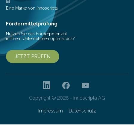
wurden im Fachmagazin JAMA Psychiatry
veröffentlicht. „Schlechter…
Eine Marke von innoscripta
Fördermittelprüfung
Nutzen Sie das Förderpotenzial
in Ihrem Unternehmen optimal aus?
JETZT PRÜFEN
Copyright © 2026 - innoscripta AG
Impressum
Datenschutz