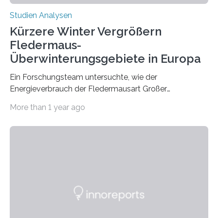
Studien Analysen
Kürzere Winter Vergrößern
Fledermaus-
Überwinterungsgebiete in Europa
Ein Forschungsteam untersuchte, wie der
Energieverbrauch der Fledermausart Großer
Abendsegler von der Temperatur beeinflusst wird, und
More than 1 year ago
erstellte ein Modell, mit dem sich vorhersagen lässt, in
welchen geographischen Breiten sie den Winterschlaf
überleben und wie sich ihre Überwinterungsgebiete im
Laufe der Zeit verändern könnten. Es zeichnet die
Verschiebung der Überwinterungsgebiete in den letzten
50 Jahren exakt nach und sagt eine weitere
Ausdehnung nach Nordosten um bis zu 14 Prozent des
derzeitigen Verbreitungsgebiets bis zum Jahr 2100
voraus – bedingt durch kürzere…