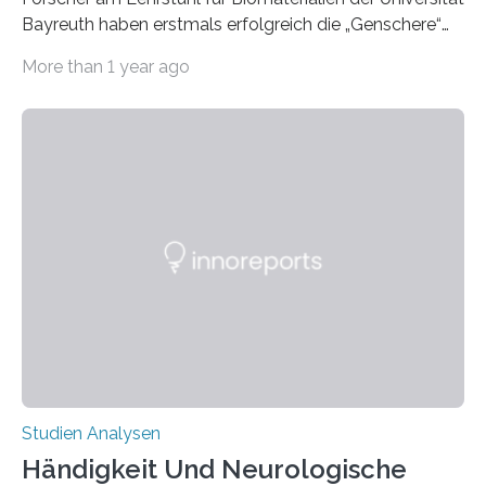
Bayreuth haben erstmals erfolgreich die „Genschere“
CRISPR-Cas9 bei Spinnen eingesetzt. Die Spinnen
More than 1 year ago
produzierten nach der Gen-Editierung rot
fluoreszierende Spinnenseide. Über ihre Ergebnisse
berichten die Forscher im Fachjournal Angewandte
Chemie. What for? Spinnenseide ist eine der
interessantesten Fasern im Bereich der
Materialwissenschaften: Insbesondere ihr Abseilfaden
ist enorm reißfest, dabei jedoch elastisch, leicht und
biologisch abbaubar. Wenn es gelingt, die Produktion
der Spinnenseide in vivo – im lebenden Tier – zu
beeinflussen und damit Einblicke…
Studien Analysen
Händigkeit Und Neurologische