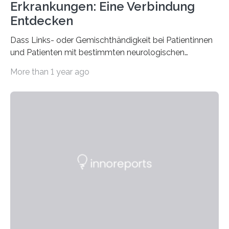
Erkrankungen: Eine Verbindung
Entdecken
Dass Links- oder Gemischthändigkeit bei Patientinnen
und Patienten mit bestimmten neurologischen
Erkrankungen wie Autismus-Spektrum-Störungen
More than 1 year ago
auffällig häufig vorkommt, ist eine oft berichtete
Beobachtung aus der Praxis. Die Verbindung von
Händigkeit und diesen Erkrankungen liegt
wahrscheinlich darin begründet, dass beide durch
Prozesse in der frühen Hirnentwicklung beeinflusst
werden. Verschiedene Studien untersuchten diesen
Zusammenhang für einzelne Erkrankungen und
konnten ihn mal belegen, mal nicht. Eine Meta-Analyse,
die ein internationales Forschungsteam aus Bochum,
Hamburg, Nimwegen und Athen durchgeführt hat,
zeigt, dass eine abweichende Händigkeit…