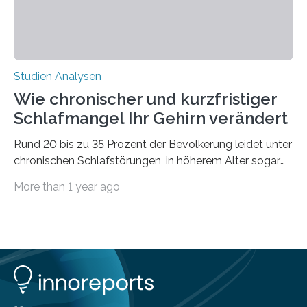
Studien Analysen
Wie chronischer und kurzfristiger
Schlafmangel Ihr Gehirn verändert
Rund 20 bis zu 35 Prozent der Bevölkerung leidet unter
chronischen Schlafstörungen, in höherem Alter sogar
die Hälfte aller Menschen. Fast jeder Jugendliche oder
More than 1 year ago
Erwachsene kennt zudem ein kurzfristiges Schlafdefizit:
ob Party, ein langer Arbeitstag, die Pflege Angehöriger
oder schlicht am Handy verdaddelt – die Möglichkeiten
zu wenig Schlaf zu bekommen sind vielfältig. Jülicher
Forscher:innen konnten in einer aktuellen Metastudie
zeigen, dass sich die jeweils beteiligten Gehirnregionen
deutlich unterscheiden. Die Ergebnisse der Studie