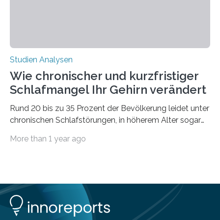
Studien Analysen
Wie chronischer und kurzfristiger
Schlafmangel Ihr Gehirn verändert
Rund 20 bis zu 35 Prozent der Bevölkerung leidet unter
chronischen Schlafstörungen, in höherem Alter sogar
die Hälfte aller Menschen. Fast jeder Jugendliche oder
More than 1 year ago
Erwachsene kennt zudem ein kurzfristiges Schlafdefizit:
ob Party, ein langer Arbeitstag, die Pflege Angehöriger
oder schlicht am Handy verdaddelt – die Möglichkeiten
zu wenig Schlaf zu bekommen sind vielfältig. Jülicher
Forscher:innen konnten in einer aktuellen Metastudie
zeigen, dass sich die jeweils beteiligten Gehirnregionen
deutlich unterscheiden. Die Ergebnisse der Studie