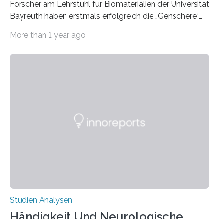
Forscher am Lehrstuhl für Biomaterialien der Universität
Bayreuth haben erstmals erfolgreich die „Genschere“
CRISPR-Cas9 bei Spinnen eingesetzt. Die Spinnen
More than 1 year ago
produzierten nach der Gen-Editierung rot
fluoreszierende Spinnenseide. Über ihre Ergebnisse
berichten die Forscher im Fachjournal Angewandte
Chemie. What for? Spinnenseide ist eine der
interessantesten Fasern im Bereich der
Materialwissenschaften: Insbesondere ihr Abseilfaden
ist enorm reißfest, dabei jedoch elastisch, leicht und
biologisch abbaubar. Wenn es gelingt, die Produktion
der Spinnenseide in vivo – im lebenden Tier – zu
beeinflussen und damit Einblicke…
Studien Analysen
Händigkeit Und Neurologische