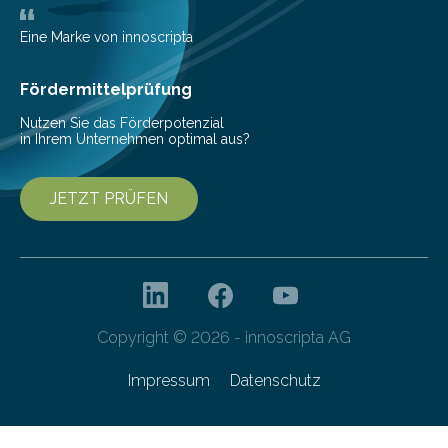
wurden im Fachmagazin JAMA Psychiatry
veröffentlicht. „Schlechter…
Eine Marke von innoscripta
Fördermittelprüfung
Nutzen Sie das Förderpotenzial
in Ihrem Unternehmen optimal aus?
JETZT PRÜFEN
Copyright © 2026 - innoscripta AG
Impressum
Datenschutz