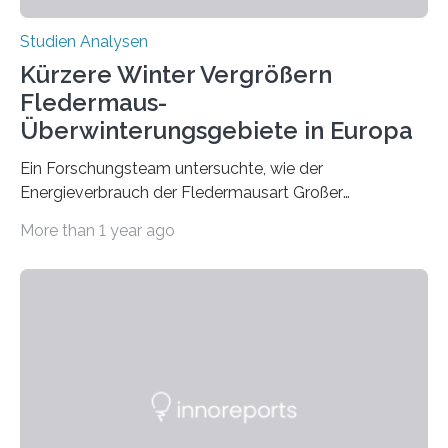
Studien Analysen
Kürzere Winter Vergrößern
Fledermaus-
Überwinterungsgebiete in Europa
Ein Forschungsteam untersuchte, wie der
Energieverbrauch der Fledermausart Großer
Abendsegler von der Temperatur beeinflusst wird, und
More than 1 year ago
erstellte ein Modell, mit dem sich vorhersagen lässt, in
welchen geographischen Breiten sie den Winterschlaf
überleben und wie sich ihre Überwinterungsgebiete im
Laufe der Zeit verändern könnten. Es zeichnet die
Verschiebung der Überwinterungsgebiete in den letzten
50 Jahren exakt nach und sagt eine weitere
Ausdehnung nach Nordosten um bis zu 14 Prozent des
derzeitigen Verbreitungsgebiets bis zum Jahr 2100
voraus – bedingt durch kürzere…