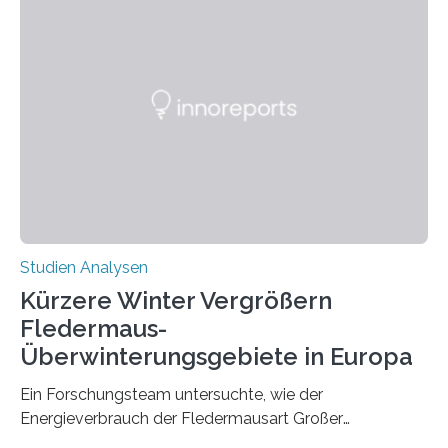
wahrscheinlich darin begründet, dass beide durch
Prozesse in der frühen Hirnentwicklung beeinflusst
werden. Verschiedene Studien untersuchten diesen
Zusammenhang für einzelne Erkrankungen und
konnten ihn mal belegen, mal nicht. Eine Meta-Analyse,
die ein internationales Forschungsteam aus Bochum,
Hamburg, Nimwegen und Athen durchgeführt hat,
zeigt, dass eine abweichende Händigkeit…
Studien Analysen
Kürzere Winter Vergrößern
Fledermaus-
Überwinterungsgebiete in Europa
Ein Forschungsteam untersuchte, wie der
Energieverbrauch der Fledermausart Großer
Abendsegler von der Temperatur beeinflusst wird, und