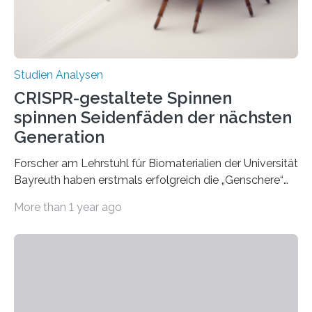
Studien Analysen
CRISPR-gestaltete Spinnen
spinnen Seidenfäden der nächsten
Generation
Forscher am Lehrstuhl für Biomaterialien der Universität
Bayreuth haben erstmals erfolgreich die „Genschere“
CRISPR-Cas9 bei Spinnen eingesetzt. Die Spinnen
More than 1 year ago
produzierten nach der Gen-Editierung rot
fluoreszierende Spinnenseide. Über ihre Ergebnisse
berichten die Forscher im Fachjournal Angewandte
Chemie. What for? Spinnenseide ist eine der
interessantesten Fasern im Bereich der
Materialwissenschaften: Insbesondere ihr Abseilfaden