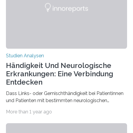
ist enorm reißfest, dabei jedoch elastisch, leicht und
biologisch abbaubar. Wenn es gelingt, die Produktion
der Spinnenseide in vivo – im lebenden Tier – zu
beeinflussen und damit Einblicke…
Studien Analysen
Händigkeit Und Neurologische
Erkrankungen: Eine Verbindung
Entdecken
Dass Links- oder Gemischthändigkeit bei Patientinnen
und Patienten mit bestimmten neurologischen
Erkrankungen wie Autismus-Spektrum-Störungen
More than 1 year ago
auffällig häufig vorkommt, ist eine oft berichtete
Beobachtung aus der Praxis. Die Verbindung von
Händigkeit und diesen Erkrankungen liegt