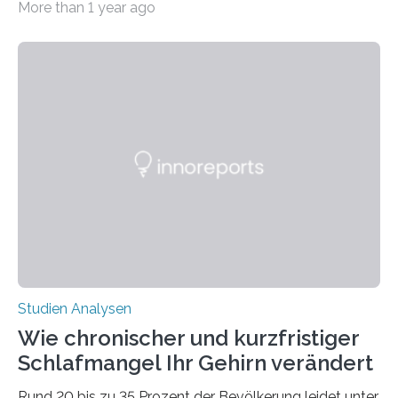
More than 1 year ago
erstellte ein Modell, mit dem sich vorhersagen lässt, in
welchen geographischen Breiten sie den Winterschlaf
überleben und wie sich ihre Überwinterungsgebiete im
Laufe der Zeit verändern könnten. Es zeichnet die
Verschiebung der Überwinterungsgebiete in den letzten
50 Jahren exakt nach und sagt eine weitere
Ausdehnung nach Nordosten um bis zu 14 Prozent des
derzeitigen Verbreitungsgebiets bis zum Jahr 2100
voraus – bedingt durch kürzere…
Studien Analysen
Wie chronischer und kurzfristiger
Schlafmangel Ihr Gehirn verändert
Rund 20 bis zu 35 Prozent der Bevölkerung leidet unter