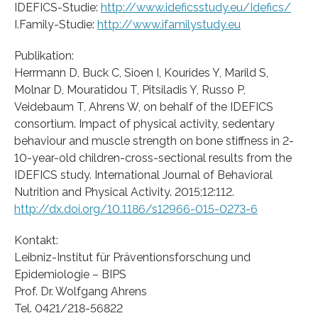
IDEFICS-Studie:
http://www.ideficsstudy.eu/Idefics/
I.Family-Studie:
http://www.ifamilystudy.eu
Publikation:
Herrmann D, Buck C, Sioen I, Kourides Y, Marild S,
Molnar D, Mouratidou T, Pitsiladis Y, Russo P,
Veidebaum T, Ahrens W, on behalf of the IDEFICS
consortium. Impact of physical activity, sedentary
behaviour and muscle strength on bone stiffness in 2-
10-year-old children-cross-sectional results from the
IDEFICS study. International Journal of Behavioral
Nutrition and Physical Activity. 2015;12:112.
http://dx.doi.org/10.1186/s12966-015-0273-6
Kontakt:
Leibniz-Institut für Präventionsforschung und
Epidemiologie – BIPS
Prof. Dr. Wolfgang Ahrens
Tel. 0421/218-56822