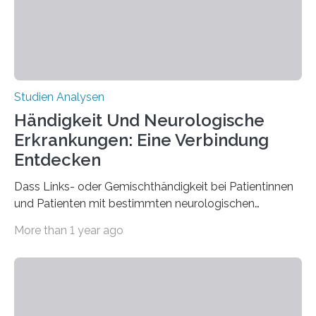
der Spinnenseide in vivo – im lebenden Tier – zu
beeinflussen und damit Einblicke…
Studien Analysen
Händigkeit Und Neurologische
Erkrankungen: Eine Verbindung
Entdecken
Dass Links- oder Gemischthändigkeit bei Patientinnen
und Patienten mit bestimmten neurologischen
Erkrankungen wie Autismus-Spektrum-Störungen
More than 1 year ago
auffällig häufig vorkommt, ist eine oft berichtete
Beobachtung aus der Praxis. Die Verbindung von
Händigkeit und diesen Erkrankungen liegt
wahrscheinlich darin begründet, dass beide durch
Prozesse in der frühen Hirnentwicklung beeinflusst