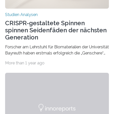
Studien Analysen
CRISPR-gestaltete Spinnen
spinnen Seidenfäden der nächsten
Generation
Forscher am Lehrstuhl für Biomaterialien der Universität
Bayreuth haben erstmals erfolgreich die „Genschere“
CRISPR-Cas9 bei Spinnen eingesetzt. Die Spinnen
More than 1 year ago
produzierten nach der Gen-Editierung rot
fluoreszierende Spinnenseide. Über ihre Ergebnisse
berichten die Forscher im Fachjournal Angewandte
Chemie. What for? Spinnenseide ist eine der
interessantesten Fasern im Bereich der
Materialwissenschaften: Insbesondere ihr Abseilfaden
ist enorm reißfest, dabei jedoch elastisch, leicht und
biologisch abbaubar. Wenn es gelingt, die Produktion