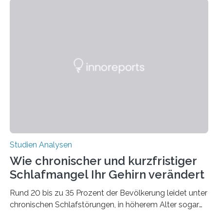
überleben und wie sich ihre Überwinterungsgebiete im
Laufe der Zeit verändern könnten. Es zeichnet die
Verschiebung der Überwinterungsgebiete in den letzten
50 Jahren exakt nach und sagt eine weitere
Ausdehnung nach Nordosten um bis zu 14 Prozent des
derzeitigen Verbreitungsgebiets bis zum Jahr 2100
voraus – bedingt durch kürzere…
Studien Analysen
Wie chronischer und kurzfristiger
Schlafmangel Ihr Gehirn verändert
Rund 20 bis zu 35 Prozent der Bevölkerung leidet unter
chronischen Schlafstörungen, in höherem Alter sogar
die Hälfte aller Menschen. Fast jeder Jugendliche oder