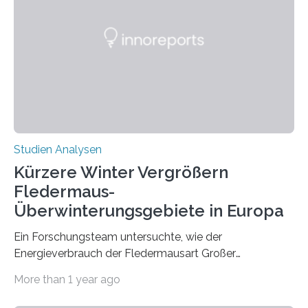
werden. Verschiedene Studien untersuchten diesen
Zusammenhang für einzelne Erkrankungen und
konnten ihn mal belegen, mal nicht. Eine Meta-Analyse,
die ein internationales Forschungsteam aus Bochum,
Hamburg, Nimwegen und Athen durchgeführt hat,
zeigt, dass eine abweichende Händigkeit…
Studien Analysen
Kürzere Winter Vergrößern
Fledermaus-
Überwinterungsgebiete in Europa
Ein Forschungsteam untersuchte, wie der
Energieverbrauch der Fledermausart Großer
Abendsegler von der Temperatur beeinflusst wird, und
More than 1 year ago
erstellte ein Modell, mit dem sich vorhersagen lässt, in
welchen geographischen Breiten sie den Winterschlaf