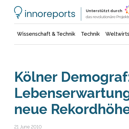
Wissenschaft & Technik
Informationstechnologie
Energie & Elektrotechnik
Unterstützt durch
das revolutionäre Proje
Wissenschaft & Technik
Technik
Weltwirts
Kölner Demograf
Lebenserwartung 
neue Rekordhöh
21 June 2010