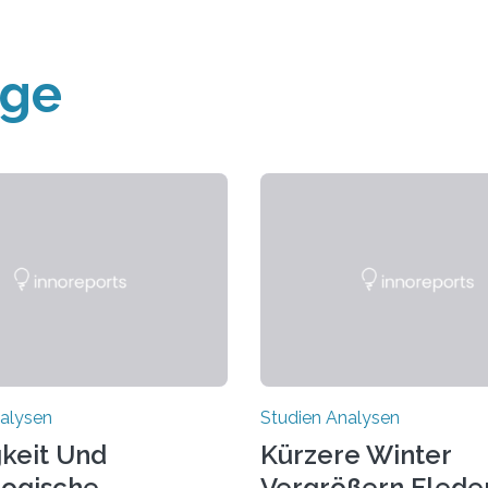
äge
alysen
Studien Analysen
keit Und
Kürzere Winter
ogische
Vergrößern Flede