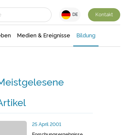
 Leben
Medien & Ereignisse
Interdisziplinäre Forschung
Veranstaltungsnachrichten
n Chemie
Gesellschaftswissenschaften
Kontakt
DE
eben
Medien & Ereignisse
Bildung
Meistgelesene
Artikel
25 April 2001
Forschungsergebnisse