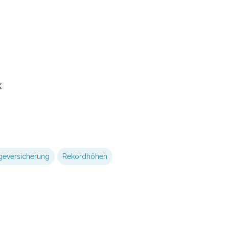
k
geversicherung
Rekordhöhen