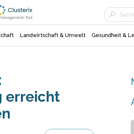
Landwirtschaft & Umwelt
Gesundheit &
Agrar- Forstwissenschaften
Unternehmensmeldungen
Biowissenschafte
Ökologie Umwelt- Naturschutz
ktmanagement-Tool
chaft
Landwirtschaft & Umwelt
Gesundheit & L
:
erreicht
en