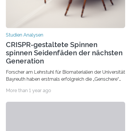
Studien Analysen
CRISPR-gestaltete Spinnen
spinnen Seidenfäden der nächsten
Generation
Forscher am Lehrstuhl für Biomaterialien der Universität
Bayreuth haben erstmals erfolgreich die „Genschere“
CRISPR-Cas9 bei Spinnen eingesetzt. Die Spinnen
More than 1 year ago
produzierten nach der Gen-Editierung rot
fluoreszierende Spinnenseide. Über ihre Ergebnisse
berichten die Forscher im Fachjournal Angewandte
Chemie. What for? Spinnenseide ist eine der
interessantesten Fasern im Bereich der
Materialwissenschaften: Insbesondere ihr Abseilfaden