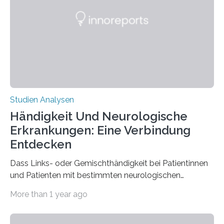
ist enorm reißfest, dabei jedoch elastisch, leicht und
biologisch abbaubar. Wenn es gelingt, die Produktion
der Spinnenseide in vivo – im lebenden Tier – zu
beeinflussen und damit Einblicke…
Studien Analysen
Händigkeit Und Neurologische
Erkrankungen: Eine Verbindung
Entdecken
Dass Links- oder Gemischthändigkeit bei Patientinnen
und Patienten mit bestimmten neurologischen
Erkrankungen wie Autismus-Spektrum-Störungen
More than 1 year ago
auffällig häufig vorkommt, ist eine oft berichtete
Beobachtung aus der Praxis. Die Verbindung von
Händigkeit und diesen Erkrankungen liegt