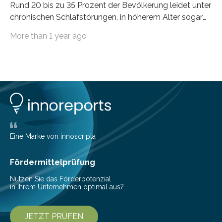
Rund 20 bis zu 35 Prozent der Bevölkerung leidet unter
chronischen Schlafstörungen, in höherem Alter sogar
die Hälfte aller Menschen. Fast jeder Jugendliche oder
More than 1 year ago
Erwachsene kennt zudem ein kurzfristiges Schlafdefizit:
ob Party, ein langer Arbeitstag, die Pflege Angehöriger
oder schlicht am Handy verdaddelt – die Möglichkeiten
zu wenig Schlaf zu bekommen sind vielfältig. Jülicher
Forscher:innen konnten in einer aktuellen Metastudie
zeigen, dass sich die jeweils beteiligten Gehirnregionen
deutlich unterscheiden. Die Ergebnisse der Studie
wurden im Fachmagazin JAMA Psychiatry
veröffentlicht. „Schlechter…
Eine Marke von innoscripta
Fördermittelprüfung
Nutzen Sie das Förderpotenzial
in Ihrem Unternehmen optimal aus?
JETZT PRÜFEN