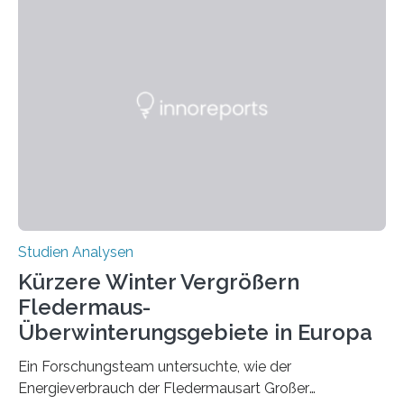
wahrscheinlich darin begründet, dass beide durch
Prozesse in der frühen Hirnentwicklung beeinflusst
werden. Verschiedene Studien untersuchten diesen
Zusammenhang für einzelne Erkrankungen und
konnten ihn mal belegen, mal nicht. Eine Meta-Analyse,
die ein internationales Forschungsteam aus Bochum,
Hamburg, Nimwegen und Athen durchgeführt hat,
zeigt, dass eine abweichende Händigkeit…
Studien Analysen
Kürzere Winter Vergrößern
Fledermaus-
Überwinterungsgebiete in Europa
Ein Forschungsteam untersuchte, wie der
Energieverbrauch der Fledermausart Großer