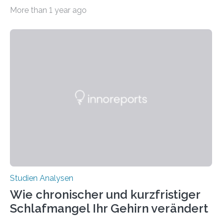
Abendsegler von der Temperatur beeinflusst wird, und
More than 1 year ago
erstellte ein Modell, mit dem sich vorhersagen lässt, in
welchen geographischen Breiten sie den Winterschlaf
überleben und wie sich ihre Überwinterungsgebiete im
Laufe der Zeit verändern könnten. Es zeichnet die
Verschiebung der Überwinterungsgebiete in den letzten
50 Jahren exakt nach und sagt eine weitere
Ausdehnung nach Nordosten um bis zu 14 Prozent des
derzeitigen Verbreitungsgebiets bis zum Jahr 2100
voraus – bedingt durch kürzere…
Studien Analysen
Wie chronischer und kurzfristiger
Schlafmangel Ihr Gehirn verändert