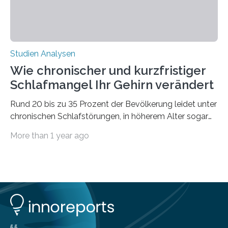
Studien Analysen
Wie chronischer und kurzfristiger
Schlafmangel Ihr Gehirn verändert
Rund 20 bis zu 35 Prozent der Bevölkerung leidet unter
chronischen Schlafstörungen, in höherem Alter sogar
die Hälfte aller Menschen. Fast jeder Jugendliche oder
More than 1 year ago
Erwachsene kennt zudem ein kurzfristiges Schlafdefizit:
ob Party, ein langer Arbeitstag, die Pflege Angehöriger
oder schlicht am Handy verdaddelt – die Möglichkeiten
zu wenig Schlaf zu bekommen sind vielfältig. Jülicher
Forscher:innen konnten in einer aktuellen Metastudie
zeigen, dass sich die jeweils beteiligten Gehirnregionen
deutlich unterscheiden. Die Ergebnisse der Studie
wurden im Fachmagazin JAMA Psychiatry