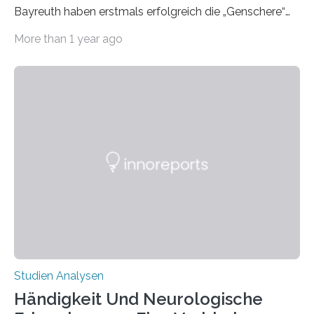
Bayreuth haben erstmals erfolgreich die „Genschere“
CRISPR-Cas9 bei Spinnen eingesetzt. Die Spinnen
More than 1 year ago
produzierten nach der Gen-Editierung rot
fluoreszierende Spinnenseide. Über ihre Ergebnisse
berichten die Forscher im Fachjournal Angewandte
Chemie. What for? Spinnenseide ist eine der
interessantesten Fasern im Bereich der
Materialwissenschaften: Insbesondere ihr Abseilfaden
ist enorm reißfest, dabei jedoch elastisch, leicht und
biologisch abbaubar. Wenn es gelingt, die Produktion
der Spinnenseide in vivo – im lebenden Tier – zu
beeinflussen und damit Einblicke…
Studien Analysen
Händigkeit Und Neurologische