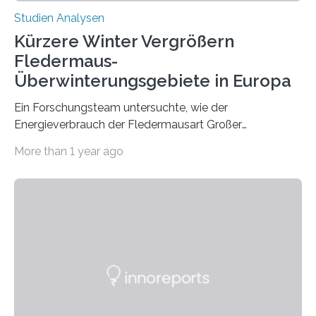
Studien Analysen
Kürzere Winter Vergrößern
Fledermaus-
Überwinterungsgebiete in Europa
Ein Forschungsteam untersuchte, wie der
Energieverbrauch der Fledermausart Großer
Abendsegler von der Temperatur beeinflusst wird, und
More than 1 year ago
erstellte ein Modell, mit dem sich vorhersagen lässt, in
welchen geographischen Breiten sie den Winterschlaf
überleben und wie sich ihre Überwinterungsgebiete im
Laufe der Zeit verändern könnten. Es zeichnet die
Verschiebung der Überwinterungsgebiete in den letzten
50 Jahren exakt nach und sagt eine weitere
Ausdehnung nach Nordosten um bis zu 14 Prozent des
derzeitigen Verbreitungsgebiets bis zum Jahr 2100
voraus – bedingt durch kürzere…