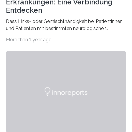
Erkrankungen: Eine Verbindung
Entdecken
Dass Links- oder Gemischthändigkeit bei Patientinnen
und Patienten mit bestimmten neurologischen
Erkrankungen wie Autismus-Spektrum-Störungen
More than 1 year ago
auffällig häufig vorkommt, ist eine oft berichtete
Beobachtung aus der Praxis. Die Verbindung von
Händigkeit und diesen Erkrankungen liegt
wahrscheinlich darin begründet, dass beide durch
Prozesse in der frühen Hirnentwicklung beeinflusst
werden. Verschiedene Studien untersuchten diesen
Zusammenhang für einzelne Erkrankungen und
konnten ihn mal belegen, mal nicht. Eine Meta-Analyse,
die ein internationales Forschungsteam aus Bochum,
Hamburg, Nimwegen und Athen durchgeführt hat,
zeigt, dass eine abweichende Händigkeit…