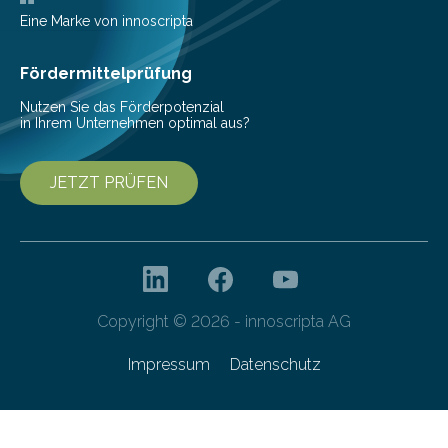
veröffentlicht. „Schlechter…
Eine Marke von innoscripta
Fördermittelprüfung
Nutzen Sie das Förderpotenzial
in Ihrem Unternehmen optimal aus?
JETZT PRÜFEN
Copyright © 2026 - innoscripta AG
Impressum
Datenschutz