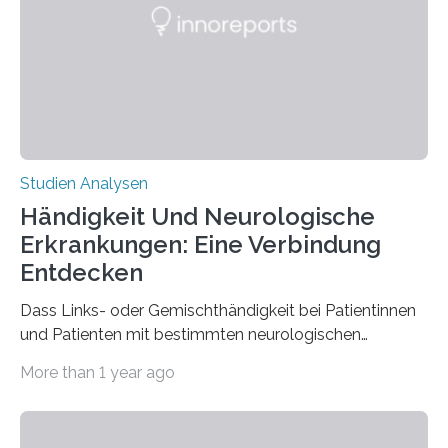
biologisch abbaubar. Wenn es gelingt, die Produktion
der Spinnenseide in vivo – im lebenden Tier – zu
beeinflussen und damit Einblicke…
Studien Analysen
Händigkeit Und Neurologische
Erkrankungen: Eine Verbindung
Entdecken
Dass Links- oder Gemischthändigkeit bei Patientinnen
und Patienten mit bestimmten neurologischen
Erkrankungen wie Autismus-Spektrum-Störungen
More than 1 year ago
auffällig häufig vorkommt, ist eine oft berichtete
Beobachtung aus der Praxis. Die Verbindung von
Händigkeit und diesen Erkrankungen liegt