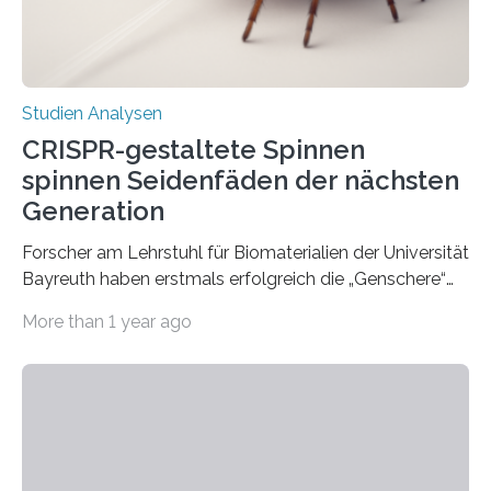
Studien Analysen
CRISPR-gestaltete Spinnen
spinnen Seidenfäden der nächsten
Generation
Forscher am Lehrstuhl für Biomaterialien der Universität
Bayreuth haben erstmals erfolgreich die „Genschere“
CRISPR-Cas9 bei Spinnen eingesetzt. Die Spinnen
More than 1 year ago
produzierten nach der Gen-Editierung rot
fluoreszierende Spinnenseide. Über ihre Ergebnisse
berichten die Forscher im Fachjournal Angewandte
Chemie. What for? Spinnenseide ist eine der
interessantesten Fasern im Bereich der
Materialwissenschaften: Insbesondere ihr Abseilfaden
ist enorm reißfest, dabei jedoch elastisch, leicht und