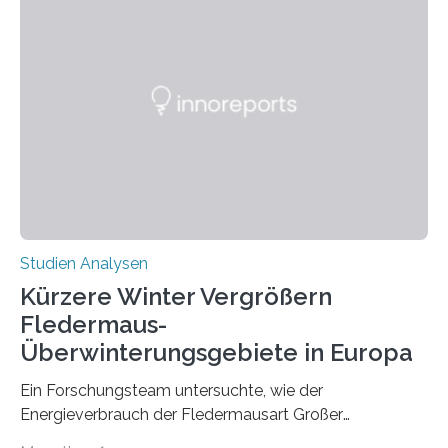
wahrscheinlich darin begründet, dass beide durch
Prozesse in der frühen Hirnentwicklung beeinflusst
werden. Verschiedene Studien untersuchten diesen
Zusammenhang für einzelne Erkrankungen und
konnten ihn mal belegen, mal nicht. Eine Meta-Analyse,
die ein internationales Forschungsteam aus Bochum,
Hamburg, Nimwegen und Athen durchgeführt hat,
zeigt, dass eine abweichende Händigkeit…
Studien Analysen
Kürzere Winter Vergrößern
Fledermaus-
Überwinterungsgebiete in Europa
Ein Forschungsteam untersuchte, wie der
Energieverbrauch der Fledermausart Großer
Abendsegler von der Temperatur beeinflusst wird, und