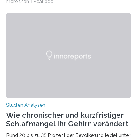
More than 1 year ago
erstellte ein Modell, mit dem sich vorhersagen lässt, in
welchen geographischen Breiten sie den Winterschlaf
überleben und wie sich ihre Überwinterungsgebiete im
Laufe der Zeit verändern könnten. Es zeichnet die
Verschiebung der Überwinterungsgebiete in den letzten
50 Jahren exakt nach und sagt eine weitere
Ausdehnung nach Nordosten um bis zu 14 Prozent des
derzeitigen Verbreitungsgebiets bis zum Jahr 2100
voraus – bedingt durch kürzere…
Studien Analysen
Wie chronischer und kurzfristiger
Schlafmangel Ihr Gehirn verändert
Rund 20 bis zu 35 Prozent der Bevölkerung leidet unter