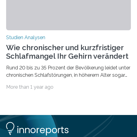
Studien Analysen
Wie chronischer und kurzfristiger
Schlafmangel Ihr Gehirn verändert
Rund 20 bis zu 35 Prozent der Bevölkerung leidet unter
chronischen Schlafstörungen, in höherem Alter sogar
die Hälfte aller Menschen. Fast jeder Jugendliche oder
More than 1 year ago
Erwachsene kennt zudem ein kurzfristiges Schlafdefizit:
ob Party, ein langer Arbeitstag, die Pflege Angehöriger
oder schlicht am Handy verdaddelt – die Möglichkeiten
zu wenig Schlaf zu bekommen sind vielfältig. Jülicher
Forscher:innen konnten in einer aktuellen Metastudie
zeigen, dass sich die jeweils beteiligten Gehirnregionen
deutlich unterscheiden. Die Ergebnisse der Studie