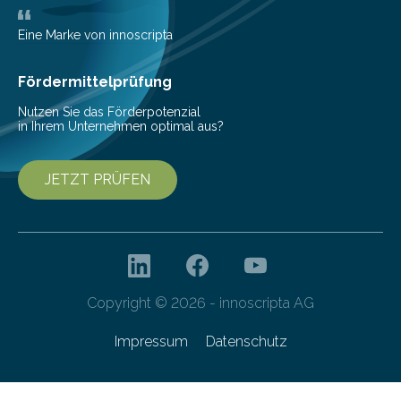
wurden im Fachmagazin JAMA Psychiatry
veröffentlicht. „Schlechter…
Eine Marke von innoscripta
Fördermittelprüfung
Nutzen Sie das Förderpotenzial
in Ihrem Unternehmen optimal aus?
JETZT PRÜFEN
Copyright © 2026 - innoscripta AG
Impressum
Datenschutz