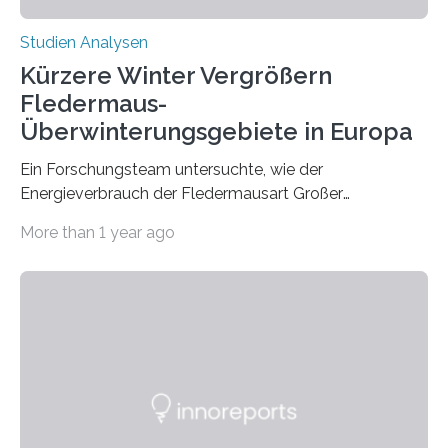
Studien Analysen
Kürzere Winter Vergrößern
Fledermaus-
Überwinterungsgebiete in Europa
Ein Forschungsteam untersuchte, wie der
Energieverbrauch der Fledermausart Großer
Abendsegler von der Temperatur beeinflusst wird, und
More than 1 year ago
erstellte ein Modell, mit dem sich vorhersagen lässt, in
welchen geographischen Breiten sie den Winterschlaf
überleben und wie sich ihre Überwinterungsgebiete im
Laufe der Zeit verändern könnten. Es zeichnet die
Verschiebung der Überwinterungsgebiete in den letzten
50 Jahren exakt nach und sagt eine weitere
Ausdehnung nach Nordosten um bis zu 14 Prozent des
derzeitigen Verbreitungsgebiets bis zum Jahr 2100
voraus – bedingt durch kürzere…