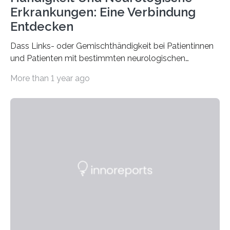
Erkrankungen: Eine Verbindung
Entdecken
Dass Links- oder Gemischthändigkeit bei Patientinnen
und Patienten mit bestimmten neurologischen
Erkrankungen wie Autismus-Spektrum-Störungen
More than 1 year ago
auffällig häufig vorkommt, ist eine oft berichtete
Beobachtung aus der Praxis. Die Verbindung von
Händigkeit und diesen Erkrankungen liegt
wahrscheinlich darin begründet, dass beide durch
Prozesse in der frühen Hirnentwicklung beeinflusst
werden. Verschiedene Studien untersuchten diesen
Zusammenhang für einzelne Erkrankungen und
konnten ihn mal belegen, mal nicht. Eine Meta-Analyse,
die ein internationales Forschungsteam aus Bochum,
Hamburg, Nimwegen und Athen durchgeführt hat,
zeigt, dass eine abweichende Händigkeit…