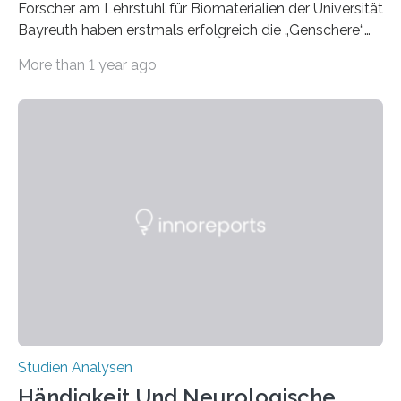
Forscher am Lehrstuhl für Biomaterialien der Universität
Bayreuth haben erstmals erfolgreich die „Genschere“
CRISPR-Cas9 bei Spinnen eingesetzt. Die Spinnen
More than 1 year ago
produzierten nach der Gen-Editierung rot
fluoreszierende Spinnenseide. Über ihre Ergebnisse
berichten die Forscher im Fachjournal Angewandte
Chemie. What for? Spinnenseide ist eine der
interessantesten Fasern im Bereich der
Materialwissenschaften: Insbesondere ihr Abseilfaden
ist enorm reißfest, dabei jedoch elastisch, leicht und
biologisch abbaubar. Wenn es gelingt, die Produktion
der Spinnenseide in vivo – im lebenden Tier – zu
beeinflussen und damit Einblicke…
Studien Analysen
Händigkeit Und Neurologische