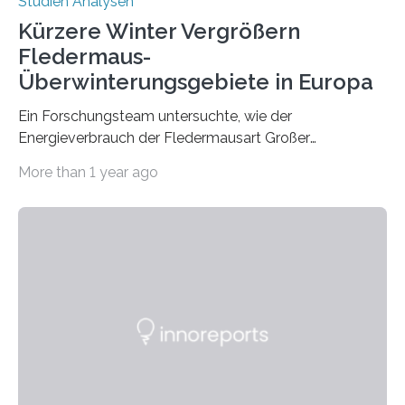
Studien Analysen
Kürzere Winter Vergrößern
Fledermaus-
Überwinterungsgebiete in Europa
Ein Forschungsteam untersuchte, wie der
Energieverbrauch der Fledermausart Großer
Abendsegler von der Temperatur beeinflusst wird, und
More than 1 year ago
erstellte ein Modell, mit dem sich vorhersagen lässt, in
welchen geographischen Breiten sie den Winterschlaf
überleben und wie sich ihre Überwinterungsgebiete im
Laufe der Zeit verändern könnten. Es zeichnet die
Verschiebung der Überwinterungsgebiete in den letzten
50 Jahren exakt nach und sagt eine weitere
Ausdehnung nach Nordosten um bis zu 14 Prozent des
derzeitigen Verbreitungsgebiets bis zum Jahr 2100
voraus – bedingt durch kürzere…