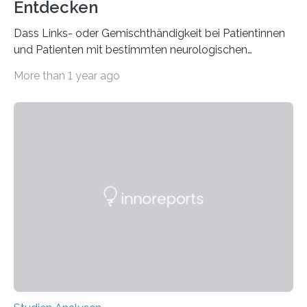
Entdecken
Dass Links- oder Gemischthändigkeit bei Patientinnen
und Patienten mit bestimmten neurologischen
Erkrankungen wie Autismus-Spektrum-Störungen
More than 1 year ago
auffällig häufig vorkommt, ist eine oft berichtete
Beobachtung aus der Praxis. Die Verbindung von
Händigkeit und diesen Erkrankungen liegt
wahrscheinlich darin begründet, dass beide durch
Prozesse in der frühen Hirnentwicklung beeinflusst
werden. Verschiedene Studien untersuchten diesen
Zusammenhang für einzelne Erkrankungen und
konnten ihn mal belegen, mal nicht. Eine Meta-Analyse,
die ein internationales Forschungsteam aus Bochum,
Hamburg, Nimwegen und Athen durchgeführt hat,
zeigt, dass eine abweichende Händigkeit…