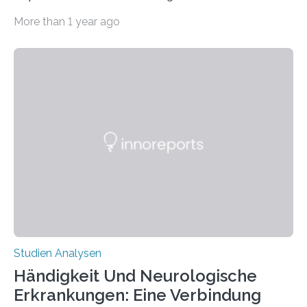
CRISPR-Cas9 bei Spinnen eingesetzt. Die Spinnen
More than 1 year ago
produzierten nach der Gen-Editierung rot
fluoreszierende Spinnenseide. Über ihre Ergebnisse
berichten die Forscher im Fachjournal Angewandte
Chemie. What for? Spinnenseide ist eine der
interessantesten Fasern im Bereich der
Materialwissenschaften: Insbesondere ihr Abseilfaden
ist enorm reißfest, dabei jedoch elastisch, leicht und
biologisch abbaubar. Wenn es gelingt, die Produktion
der Spinnenseide in vivo – im lebenden Tier – zu
beeinflussen und damit Einblicke…
Studien Analysen
Händigkeit Und Neurologische
Erkrankungen: Eine Verbindung