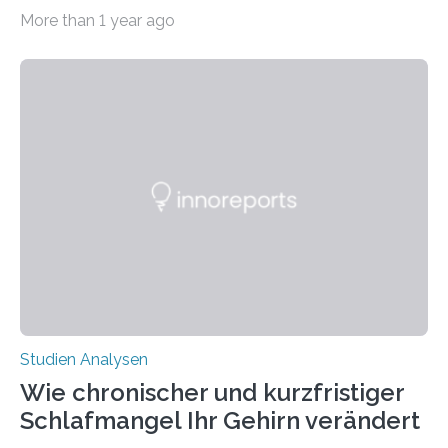
Abendsegler von der Temperatur beeinflusst wird, und
More than 1 year ago
erstellte ein Modell, mit dem sich vorhersagen lässt, in
welchen geographischen Breiten sie den Winterschlaf
überleben und wie sich ihre Überwinterungsgebiete im
Laufe der Zeit verändern könnten. Es zeichnet die
Verschiebung der Überwinterungsgebiete in den letzten
50 Jahren exakt nach und sagt eine weitere
Ausdehnung nach Nordosten um bis zu 14 Prozent des
derzeitigen Verbreitungsgebiets bis zum Jahr 2100
voraus – bedingt durch kürzere…
Studien Analysen
Wie chronischer und kurzfristiger
Schlafmangel Ihr Gehirn verändert