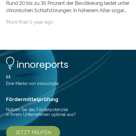
Rund 20 bis zu 35 Prozent der Bevölkerung leidet unter
chronischen Schlafstörungen, in höherem Alter sogar
die Hälfte aller Menschen. Fast jeder Jugendliche oder
More than 1 year ago
Erwachsene kennt zudem ein kurzfristiges Schlafdefizit:
ob Party, ein langer Arbeitstag, die Pflege Angehöriger
oder schlicht am Handy verdaddelt – die Möglichkeiten
zu wenig Schlaf zu bekommen sind vielfältig. Jülicher
Forscher:innen konnten in einer aktuellen Metastudie
zeigen, dass sich die jeweils beteiligten Gehirnregionen
deutlich unterscheiden. Die Ergebnisse der Studie
wurden im Fachmagazin JAMA Psychiatry
veröffentlicht. „Schlechter…
Eine Marke von innoscripta
Fördermittelprüfung
Nutzen Sie das Förderpotenzial
in Ihrem Unternehmen optimal aus?
JETZT PRÜFEN