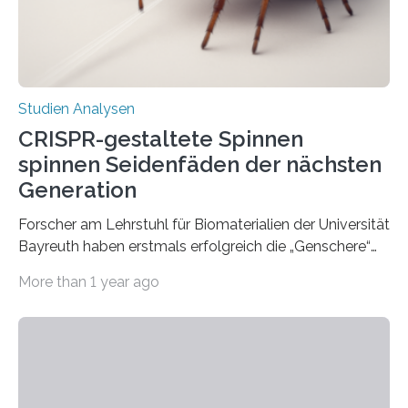
Studien Analysen
CRISPR-gestaltete Spinnen
spinnen Seidenfäden der nächsten
Generation
Forscher am Lehrstuhl für Biomaterialien der Universität
Bayreuth haben erstmals erfolgreich die „Genschere“
CRISPR-Cas9 bei Spinnen eingesetzt. Die Spinnen
More than 1 year ago
produzierten nach der Gen-Editierung rot
fluoreszierende Spinnenseide. Über ihre Ergebnisse
berichten die Forscher im Fachjournal Angewandte
Chemie. What for? Spinnenseide ist eine der
interessantesten Fasern im Bereich der
Materialwissenschaften: Insbesondere ihr Abseilfaden