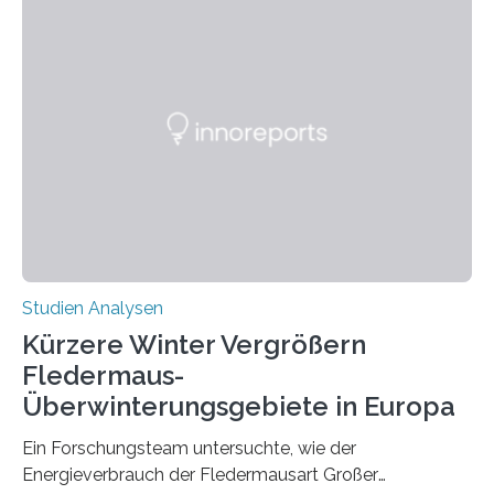
wahrscheinlich darin begründet, dass beide durch
Prozesse in der frühen Hirnentwicklung beeinflusst
werden. Verschiedene Studien untersuchten diesen
Zusammenhang für einzelne Erkrankungen und
konnten ihn mal belegen, mal nicht. Eine Meta-Analyse,
die ein internationales Forschungsteam aus Bochum,
Hamburg, Nimwegen und Athen durchgeführt hat,
zeigt, dass eine abweichende Händigkeit…
Studien Analysen
Kürzere Winter Vergrößern
Fledermaus-
Überwinterungsgebiete in Europa
Ein Forschungsteam untersuchte, wie der
Energieverbrauch der Fledermausart Großer