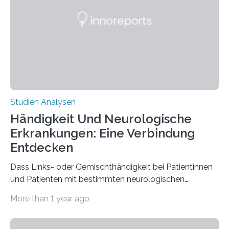
ist enorm reißfest, dabei jedoch elastisch, leicht und
biologisch abbaubar. Wenn es gelingt, die Produktion
der Spinnenseide in vivo – im lebenden Tier – zu
beeinflussen und damit Einblicke…
Studien Analysen
Händigkeit Und Neurologische
Erkrankungen: Eine Verbindung
Entdecken
Dass Links- oder Gemischthändigkeit bei Patientinnen
und Patienten mit bestimmten neurologischen
Erkrankungen wie Autismus-Spektrum-Störungen
More than 1 year ago
auffällig häufig vorkommt, ist eine oft berichtete
Beobachtung aus der Praxis. Die Verbindung von
Händigkeit und diesen Erkrankungen liegt