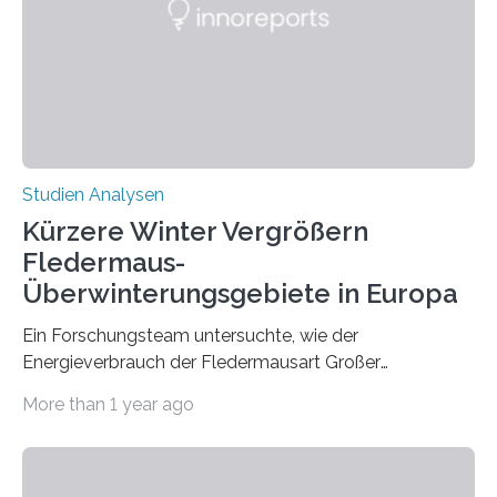
konnten ihn mal belegen, mal nicht. Eine Meta-Analyse,
die ein internationales Forschungsteam aus Bochum,
Hamburg, Nimwegen und Athen durchgeführt hat,
zeigt, dass eine abweichende Händigkeit…
Studien Analysen
Kürzere Winter Vergrößern
Fledermaus-
Überwinterungsgebiete in Europa
Ein Forschungsteam untersuchte, wie der
Energieverbrauch der Fledermausart Großer
Abendsegler von der Temperatur beeinflusst wird, und
More than 1 year ago
erstellte ein Modell, mit dem sich vorhersagen lässt, in
welchen geographischen Breiten sie den Winterschlaf
überleben und wie sich ihre Überwinterungsgebiete im
Laufe der Zeit verändern könnten. Es zeichnet die