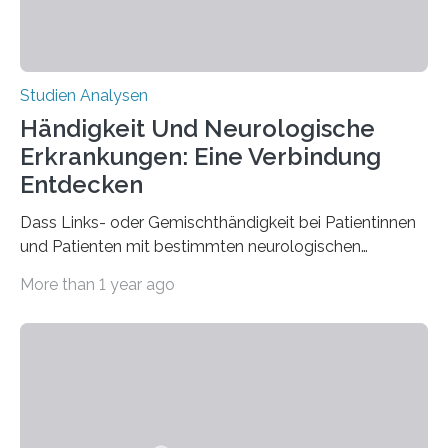
Studien Analysen
Händigkeit Und Neurologische
Erkrankungen: Eine Verbindung
Entdecken
Dass Links- oder Gemischthändigkeit bei Patientinnen
und Patienten mit bestimmten neurologischen
Erkrankungen wie Autismus-Spektrum-Störungen
More than 1 year ago
auffällig häufig vorkommt, ist eine oft berichtete
Beobachtung aus der Praxis. Die Verbindung von
Händigkeit und diesen Erkrankungen liegt
wahrscheinlich darin begründet, dass beide durch
Prozesse in der frühen Hirnentwicklung beeinflusst
werden. Verschiedene Studien untersuchten diesen
Zusammenhang für einzelne Erkrankungen und