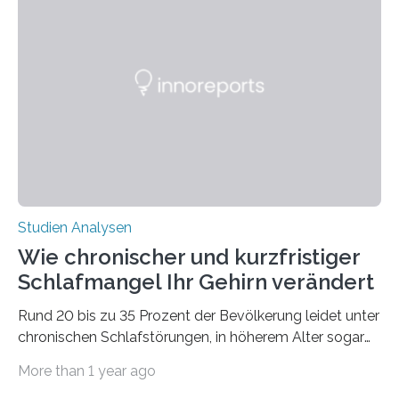
Verschiebung der Überwinterungsgebiete in den letzten
50 Jahren exakt nach und sagt eine weitere
Ausdehnung nach Nordosten um bis zu 14 Prozent des
derzeitigen Verbreitungsgebiets bis zum Jahr 2100
voraus – bedingt durch kürzere…
Studien Analysen
Wie chronischer und kurzfristiger
Schlafmangel Ihr Gehirn verändert
Rund 20 bis zu 35 Prozent der Bevölkerung leidet unter
chronischen Schlafstörungen, in höherem Alter sogar
die Hälfte aller Menschen. Fast jeder Jugendliche oder
More than 1 year ago
Erwachsene kennt zudem ein kurzfristiges Schlafdefizit: