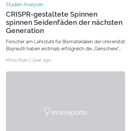
Studien Analysen
CRISPR-gestaltete Spinnen
spinnen Seidenfäden der nächsten
Generation
Forscher am Lehrstuhl für Biomaterialien der Universität
Bayreuth haben erstmals erfolgreich die „Genschere“
CRISPR-Cas9 bei Spinnen eingesetzt. Die Spinnen
More than 1 year ago
produzierten nach der Gen-Editierung rot
fluoreszierende Spinnenseide. Über ihre Ergebnisse
berichten die Forscher im Fachjournal Angewandte
Chemie. What for? Spinnenseide ist eine der
interessantesten Fasern im Bereich der
Materialwissenschaften: Insbesondere ihr Abseilfaden
ist enorm reißfest, dabei jedoch elastisch, leicht und
biologisch abbaubar. Wenn es gelingt, die Produktion
der Spinnenseide in vivo – im lebenden Tier – zu
beeinflussen und damit Einblicke…