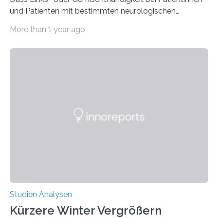
und Patienten mit bestimmten neurologischen
Erkrankungen wie Autismus-Spektrum-Störungen
More than 1 year ago
auffällig häufig vorkommt, ist eine oft berichtete
Beobachtung aus der Praxis. Die Verbindung von
Händigkeit und diesen Erkrankungen liegt
wahrscheinlich darin begründet, dass beide durch
Prozesse in der frühen Hirnentwicklung beeinflusst
werden. Verschiedene Studien untersuchten diesen
Zusammenhang für einzelne Erkrankungen und
konnten ihn mal belegen, mal nicht. Eine Meta-Analyse,
die ein internationales Forschungsteam aus Bochum,
Hamburg, Nimwegen und Athen durchgeführt hat,
zeigt, dass eine abweichende Händigkeit…
Studien Analysen
Kürzere Winter Vergrößern