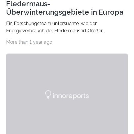
Fledermaus-
Überwinterungsgebiete in Europa
Ein Forschungsteam untersuchte, wie der
Energieverbrauch der Fledermausart Großer
Abendsegler von der Temperatur beeinflusst wird, und
More than 1 year ago
erstellte ein Modell, mit dem sich vorhersagen lässt, in
welchen geographischen Breiten sie den Winterschlaf
überleben und wie sich ihre Überwinterungsgebiete im
Laufe der Zeit verändern könnten. Es zeichnet die
Verschiebung der Überwinterungsgebiete in den letzten
50 Jahren exakt nach und sagt eine weitere
Ausdehnung nach Nordosten um bis zu 14 Prozent des
derzeitigen Verbreitungsgebiets bis zum Jahr 2100
voraus – bedingt durch kürzere…