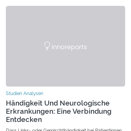
fluoreszierende Spinnenseide. Über ihre Ergebnisse
berichten die Forscher im Fachjournal Angewandte
Chemie. What for? Spinnenseide ist eine der
interessantesten Fasern im Bereich der
Materialwissenschaften: Insbesondere ihr Abseilfaden
ist enorm reißfest, dabei jedoch elastisch, leicht und
biologisch abbaubar. Wenn es gelingt, die Produktion
der Spinnenseide in vivo – im lebenden Tier – zu
beeinflussen und damit Einblicke…
Studien Analysen
Händigkeit Und Neurologische
Erkrankungen: Eine Verbindung
Entdecken
Dass Links- oder Gemischthändigkeit bei Patientinnen