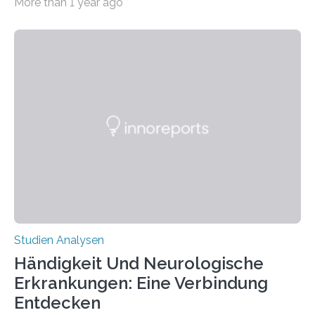
More than 1 year ago
produzierten nach der Gen-Editierung rot
fluoreszierende Spinnenseide. Über ihre Ergebnisse
berichten die Forscher im Fachjournal Angewandte
Chemie. What for? Spinnenseide ist eine der
interessantesten Fasern im Bereich der
Materialwissenschaften: Insbesondere ihr Abseilfaden
ist enorm reißfest, dabei jedoch elastisch, leicht und
biologisch abbaubar. Wenn es gelingt, die Produktion
der Spinnenseide in vivo – im lebenden Tier – zu
beeinflussen und damit Einblicke…
Studien Analysen
Händigkeit Und Neurologische
Erkrankungen: Eine Verbindung
Entdecken