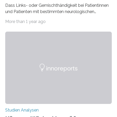
Dass Links- oder Gemischthändigkeit bei Patientinnen
und Patienten mit bestimmten neurologischen
Erkrankungen wie Autismus-Spektrum-Störungen
More than 1 year ago
auffällig häufig vorkommt, ist eine oft berichtete
Beobachtung aus der Praxis. Die Verbindung von
Händigkeit und diesen Erkrankungen liegt
wahrscheinlich darin begründet, dass beide durch
Prozesse in der frühen Hirnentwicklung beeinflusst
werden. Verschiedene Studien untersuchten diesen
Zusammenhang für einzelne Erkrankungen und
konnten ihn mal belegen, mal nicht. Eine Meta-Analyse,
die ein internationales Forschungsteam aus Bochum,
Hamburg, Nimwegen und Athen durchgeführt hat,
zeigt, dass eine abweichende Händigkeit…
Studien Analysen