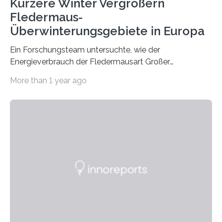
Kürzere Winter Vergrößern
Fledermaus-
Überwinterungsgebiete in Europa
Ein Forschungsteam untersuchte, wie der
Energieverbrauch der Fledermausart Großer
Abendsegler von der Temperatur beeinflusst wird, und
More than 1 year ago
erstellte ein Modell, mit dem sich vorhersagen lässt, in
welchen geographischen Breiten sie den Winterschlaf
überleben und wie sich ihre Überwinterungsgebiete im
Laufe der Zeit verändern könnten. Es zeichnet die
Verschiebung der Überwinterungsgebiete in den letzten
50 Jahren exakt nach und sagt eine weitere
Ausdehnung nach Nordosten um bis zu 14 Prozent des
derzeitigen Verbreitungsgebiets bis zum Jahr 2100
voraus – bedingt durch kürzere…