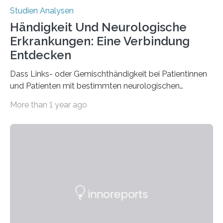
Studien Analysen
Händigkeit Und Neurologische
Erkrankungen: Eine Verbindung
Entdecken
Dass Links- oder Gemischthändigkeit bei Patientinnen
und Patienten mit bestimmten neurologischen
Erkrankungen wie Autismus-Spektrum-Störungen
More than 1 year ago
auffällig häufig vorkommt, ist eine oft berichtete
Beobachtung aus der Praxis. Die Verbindung von
Händigkeit und diesen Erkrankungen liegt
wahrscheinlich darin begründet, dass beide durch
Prozesse in der frühen Hirnentwicklung beeinflusst
werden. Verschiedene Studien untersuchten diesen
Zusammenhang für einzelne Erkrankungen und
konnten ihn mal belegen, mal nicht. Eine Meta-Analyse,
die ein internationales Forschungsteam aus Bochum,
Hamburg, Nimwegen und Athen durchgeführt hat,