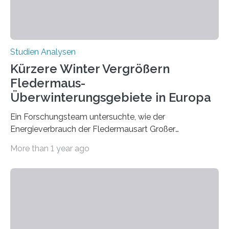
zeigt, dass eine abweichende Händigkeit…
Studien Analysen
Kürzere Winter Vergrößern
Fledermaus-
Überwinterungsgebiete in Europa
Ein Forschungsteam untersuchte, wie der
Energieverbrauch der Fledermausart Großer
Abendsegler von der Temperatur beeinflusst wird, und
More than 1 year ago
erstellte ein Modell, mit dem sich vorhersagen lässt, in
welchen geographischen Breiten sie den Winterschlaf
überleben und wie sich ihre Überwinterungsgebiete im
Laufe der Zeit verändern könnten. Es zeichnet die
Verschiebung der Überwinterungsgebiete in den letzten
50 Jahren exakt nach und sagt eine weitere
Ausdehnung nach Nordosten um bis zu 14 Prozent des