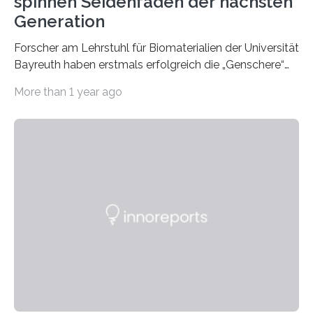
spinnen Seidenfäden der nächsten
Generation
Forscher am Lehrstuhl für Biomaterialien der Universität
Bayreuth haben erstmals erfolgreich die „Genschere“
CRISPR-Cas9 bei Spinnen eingesetzt. Die Spinnen
More than 1 year ago
produzierten nach der Gen-Editierung rot
fluoreszierende Spinnenseide. Über ihre Ergebnisse
berichten die Forscher im Fachjournal Angewandte
Chemie. What for? Spinnenseide ist eine der
interessantesten Fasern im Bereich der
Materialwissenschaften: Insbesondere ihr Abseilfaden
ist enorm reißfest, dabei jedoch elastisch, leicht und
biologisch abbaubar. Wenn es gelingt, die Produktion
der Spinnenseide in vivo – im lebenden Tier – zu
beeinflussen und damit Einblicke…