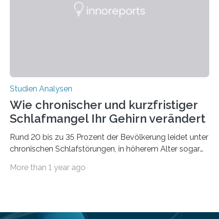
derzeitigen Verbreitungsgebiets bis zum Jahr 2100
voraus – bedingt durch kürzere…
Studien Analysen
Wie chronischer und kurzfristiger
Schlafmangel Ihr Gehirn verändert
Rund 20 bis zu 35 Prozent der Bevölkerung leidet unter
chronischen Schlafstörungen, in höherem Alter sogar
die Hälfte aller Menschen. Fast jeder Jugendliche oder
More than 1 year ago
Erwachsene kennt zudem ein kurzfristiges Schlafdefizit:
ob Party, ein langer Arbeitstag, die Pflege Angehöriger
oder schlicht am Handy verdaddelt – die Möglichkeiten
zu wenig Schlaf zu bekommen sind vielfältig. Jülicher