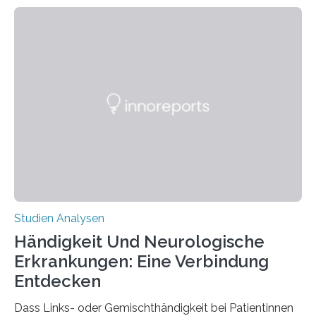
fluoreszierende Spinnenseide. Über ihre Ergebnisse
berichten die Forscher im Fachjournal Angewandte
Chemie. What for? Spinnenseide ist eine der
interessantesten Fasern im Bereich der
Materialwissenschaften: Insbesondere ihr Abseilfaden
ist enorm reißfest, dabei jedoch elastisch, leicht und
biologisch abbaubar. Wenn es gelingt, die Produktion
der Spinnenseide in vivo – im lebenden Tier – zu
beeinflussen und damit Einblicke…
Studien Analysen
Händigkeit Und Neurologische
Erkrankungen: Eine Verbindung
Entdecken
Dass Links- oder Gemischthändigkeit bei Patientinnen