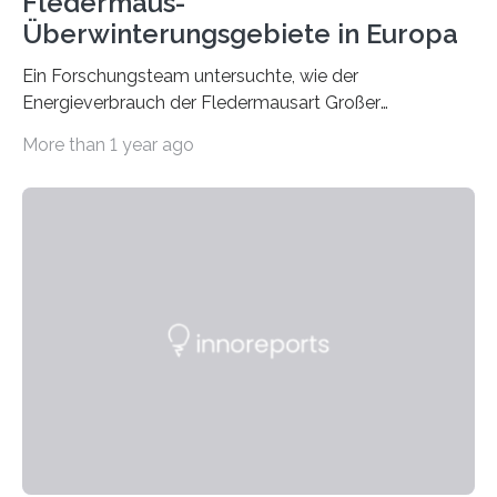
Fledermaus-
Überwinterungsgebiete in Europa
Ein Forschungsteam untersuchte, wie der
Energieverbrauch der Fledermausart Großer
Abendsegler von der Temperatur beeinflusst wird, und
More than 1 year ago
erstellte ein Modell, mit dem sich vorhersagen lässt, in
welchen geographischen Breiten sie den Winterschlaf
überleben und wie sich ihre Überwinterungsgebiete im
Laufe der Zeit verändern könnten. Es zeichnet die
Verschiebung der Überwinterungsgebiete in den letzten
50 Jahren exakt nach und sagt eine weitere
Ausdehnung nach Nordosten um bis zu 14 Prozent des
derzeitigen Verbreitungsgebiets bis zum Jahr 2100
voraus – bedingt durch kürzere…