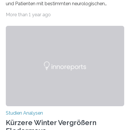
und Patienten mit bestimmten neurologischen
Erkrankungen wie Autismus-Spektrum-Störungen
More than 1 year ago
auffällig häufig vorkommt, ist eine oft berichtete
Beobachtung aus der Praxis. Die Verbindung von
Händigkeit und diesen Erkrankungen liegt
wahrscheinlich darin begründet, dass beide durch
Prozesse in der frühen Hirnentwicklung beeinflusst
werden. Verschiedene Studien untersuchten diesen
Zusammenhang für einzelne Erkrankungen und
konnten ihn mal belegen, mal nicht. Eine Meta-Analyse,
die ein internationales Forschungsteam aus Bochum,
Hamburg, Nimwegen und Athen durchgeführt hat,
zeigt, dass eine abweichende Händigkeit…
Studien Analysen
Kürzere Winter Vergrößern