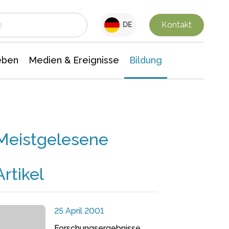
 Leben
Medien & Ereignisse
Interdisziplinäre Forschung
Veranstaltungsnachrichten
n Chemie
Gesellschaftswissenschaften
Kontakt
DE
eben
Medien & Ereignisse
Bildung
Meistgelesene
Artikel
25 April 2001
Forschungsergebnisse