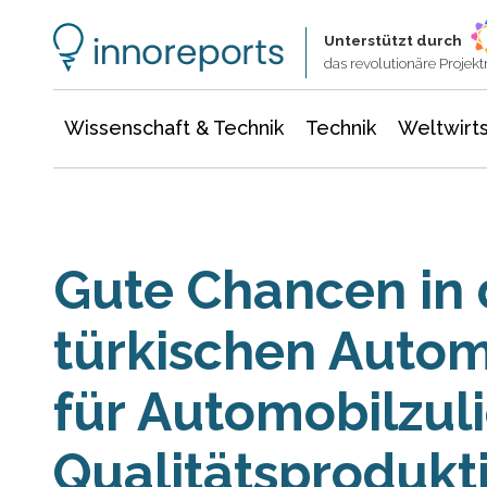
Wissenschaft & Technik
Informationstechnologie
Energie & Elektrotechnik
Unterstützt durch
das revolutionäre Proje
Wissenschaft & Technik
Technik
Weltwirts
Gute Chancen in 
türkischen Autom
für Automobilzuli
Qualitätsprodukt