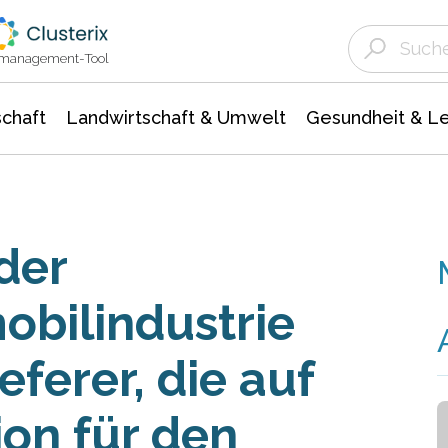
Landwirtschaft & Umwelt
Gesundheit &
Agrar- Forstwissenschaften
Unternehmensmeldungen
Biowissenschafte
Ökologie Umwelt- Naturschutz
ktmanagement-Tool
chaft
Landwirtschaft & Umwelt
Gesundheit & L
der
obilindustrie
eferer, die auf
ion für den