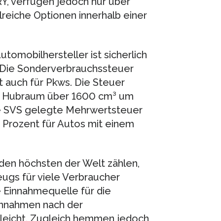
Y, verfügen jedoch nur über
lreiche Optionen innerhalb einer
tomobilhersteller ist sicherlich
 Die Sonderverbrauchssteuer
lt auch für Pkws. Die Steuer
em Hubraum über 1600 cm³ um
die SVS gelegte Mehrwertsteuer
 Prozent für Autos mit einem
 den höchsten der Welt zählen,
eugs für viele Verbraucher
e Einnahmequelle für die
einnahmen nach der
gleicht. Zugleich hemmen jedoch