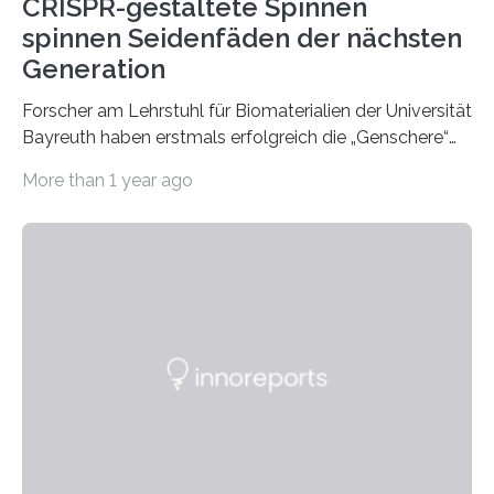
CRISPR-gestaltete Spinnen
spinnen Seidenfäden der nächsten
Generation
Forscher am Lehrstuhl für Biomaterialien der Universität
Bayreuth haben erstmals erfolgreich die „Genschere“
CRISPR-Cas9 bei Spinnen eingesetzt. Die Spinnen
More than 1 year ago
produzierten nach der Gen-Editierung rot
fluoreszierende Spinnenseide. Über ihre Ergebnisse
berichten die Forscher im Fachjournal Angewandte
Chemie. What for? Spinnenseide ist eine der
interessantesten Fasern im Bereich der
Materialwissenschaften: Insbesondere ihr Abseilfaden
ist enorm reißfest, dabei jedoch elastisch, leicht und
biologisch abbaubar. Wenn es gelingt, die Produktion
der Spinnenseide in vivo – im lebenden Tier – zu
beeinflussen und damit Einblicke…