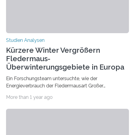
Hamburg, Nimwegen und Athen durchgeführt hat,
zeigt, dass eine abweichende Händigkeit…
Studien Analysen
Kürzere Winter Vergrößern
Fledermaus-
Überwinterungsgebiete in Europa
Ein Forschungsteam untersuchte, wie der
Energieverbrauch der Fledermausart Großer
Abendsegler von der Temperatur beeinflusst wird, und
More than 1 year ago
erstellte ein Modell, mit dem sich vorhersagen lässt, in
welchen geographischen Breiten sie den Winterschlaf
überleben und wie sich ihre Überwinterungsgebiete im
Laufe der Zeit verändern könnten. Es zeichnet die
Verschiebung der Überwinterungsgebiete in den letzten