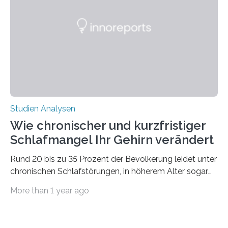
50 Jahren exakt nach und sagt eine weitere
Ausdehnung nach Nordosten um bis zu 14 Prozent des
derzeitigen Verbreitungsgebiets bis zum Jahr 2100
voraus – bedingt durch kürzere…
Studien Analysen
Wie chronischer und kurzfristiger
Schlafmangel Ihr Gehirn verändert
Rund 20 bis zu 35 Prozent der Bevölkerung leidet unter
chronischen Schlafstörungen, in höherem Alter sogar
die Hälfte aller Menschen. Fast jeder Jugendliche oder
More than 1 year ago
Erwachsene kennt zudem ein kurzfristiges Schlafdefizit:
ob Party, ein langer Arbeitstag, die Pflege Angehöriger
oder schlicht am Handy verdaddelt – die Möglichkeiten