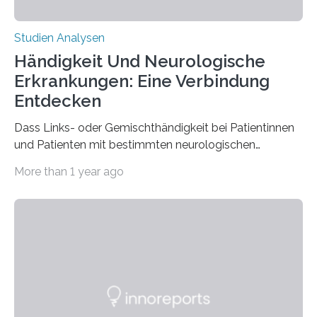
Studien Analysen
Händigkeit Und Neurologische
Erkrankungen: Eine Verbindung
Entdecken
Dass Links- oder Gemischthändigkeit bei Patientinnen
und Patienten mit bestimmten neurologischen
Erkrankungen wie Autismus-Spektrum-Störungen
More than 1 year ago
auffällig häufig vorkommt, ist eine oft berichtete
Beobachtung aus der Praxis. Die Verbindung von
Händigkeit und diesen Erkrankungen liegt
wahrscheinlich darin begründet, dass beide durch
Prozesse in der frühen Hirnentwicklung beeinflusst
werden. Verschiedene Studien untersuchten diesen
Zusammenhang für einzelne Erkrankungen und
konnten ihn mal belegen, mal nicht. Eine Meta-Analyse,
die ein internationales Forschungsteam aus Bochum,