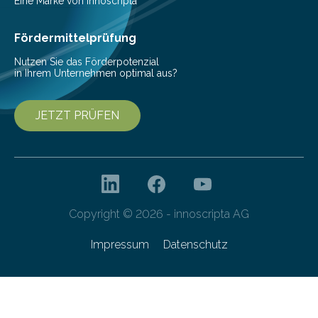
veröffentlicht. „Schlechter…
Eine Marke von innoscripta
Fördermittelprüfung
Nutzen Sie das Förderpotenzial
in Ihrem Unternehmen optimal aus?
JETZT PRÜFEN
Copyright © 2026 - innoscripta AG
Impressum
Datenschutz