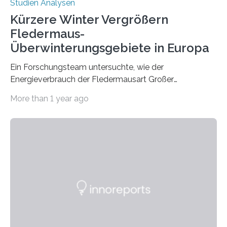
Studien Analysen
Kürzere Winter Vergrößern
Fledermaus-
Überwinterungsgebiete in Europa
Ein Forschungsteam untersuchte, wie der
Energieverbrauch der Fledermausart Großer
Abendsegler von der Temperatur beeinflusst wird, und
More than 1 year ago
erstellte ein Modell, mit dem sich vorhersagen lässt, in
welchen geographischen Breiten sie den Winterschlaf
überleben und wie sich ihre Überwinterungsgebiete im
Laufe der Zeit verändern könnten. Es zeichnet die
Verschiebung der Überwinterungsgebiete in den letzten
50 Jahren exakt nach und sagt eine weitere
Ausdehnung nach Nordosten um bis zu 14 Prozent des
derzeitigen Verbreitungsgebiets bis zum Jahr 2100
voraus – bedingt durch kürzere…