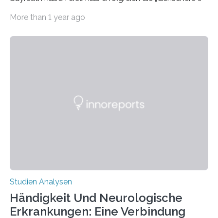
CRISPR-Cas9 bei Spinnen eingesetzt. Die Spinnen
More than 1 year ago
produzierten nach der Gen-Editierung rot
fluoreszierende Spinnenseide. Über ihre Ergebnisse
berichten die Forscher im Fachjournal Angewandte
Chemie. What for? Spinnenseide ist eine der
interessantesten Fasern im Bereich der
Materialwissenschaften: Insbesondere ihr Abseilfaden
ist enorm reißfest, dabei jedoch elastisch, leicht und
biologisch abbaubar. Wenn es gelingt, die Produktion
der Spinnenseide in vivo – im lebenden Tier – zu
beeinflussen und damit Einblicke…
Studien Analysen
Händigkeit Und Neurologische
Erkrankungen: Eine Verbindung