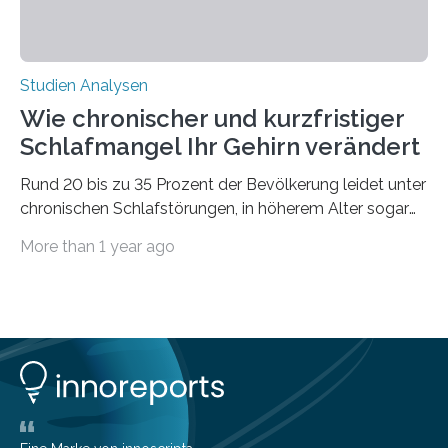
Studien Analysen
Wie chronischer und kurzfristiger
Schlafmangel Ihr Gehirn verändert
Rund 20 bis zu 35 Prozent der Bevölkerung leidet unter
chronischen Schlafstörungen, in höherem Alter sogar
die Hälfte aller Menschen. Fast jeder Jugendliche oder
More than 1 year ago
Erwachsene kennt zudem ein kurzfristiges Schlafdefizit:
ob Party, ein langer Arbeitstag, die Pflege Angehöriger
oder schlicht am Handy verdaddelt – die Möglichkeiten
zu wenig Schlaf zu bekommen sind vielfältig. Jülicher
Forscher:innen konnten in einer aktuellen Metastudie
zeigen, dass sich die jeweils beteiligten Gehirnregionen
deutlich unterscheiden. Die Ergebnisse der Studie
wurden im Fachmagazin JAMA Psychiatry