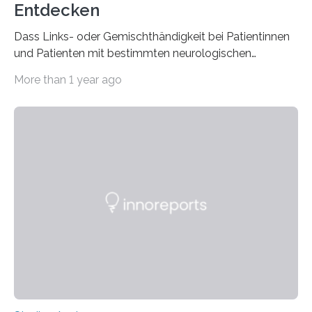
Entdecken
Dass Links- oder Gemischthändigkeit bei Patientinnen
und Patienten mit bestimmten neurologischen
Erkrankungen wie Autismus-Spektrum-Störungen
More than 1 year ago
auffällig häufig vorkommt, ist eine oft berichtete
Beobachtung aus der Praxis. Die Verbindung von
Händigkeit und diesen Erkrankungen liegt
wahrscheinlich darin begründet, dass beide durch
Prozesse in der frühen Hirnentwicklung beeinflusst
werden. Verschiedene Studien untersuchten diesen
Zusammenhang für einzelne Erkrankungen und
konnten ihn mal belegen, mal nicht. Eine Meta-Analyse,
die ein internationales Forschungsteam aus Bochum,
Hamburg, Nimwegen und Athen durchgeführt hat,
zeigt, dass eine abweichende Händigkeit…