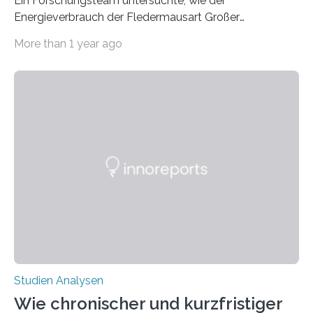
Ein Forschungsteam untersuchte, wie der
Energieverbrauch der Fledermausart Großer
Abendsegler von der Temperatur beeinflusst wird, und
More than 1 year ago
erstellte ein Modell, mit dem sich vorhersagen lässt, in
welchen geographischen Breiten sie den Winterschlaf
überleben und wie sich ihre Überwinterungsgebiete im
Laufe der Zeit verändern könnten. Es zeichnet die
Verschiebung der Überwinterungsgebiete in den letzten
50 Jahren exakt nach und sagt eine weitere
Ausdehnung nach Nordosten um bis zu 14 Prozent des
derzeitigen Verbreitungsgebiets bis zum Jahr 2100
voraus – bedingt durch kürzere…
Studien Analysen
Wie chronischer und kurzfristiger