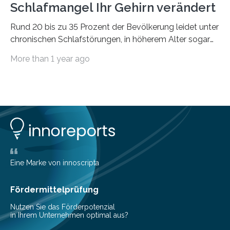
Schlafmangel Ihr Gehirn verändert
Rund 20 bis zu 35 Prozent der Bevölkerung leidet unter
chronischen Schlafstörungen, in höherem Alter sogar
die Hälfte aller Menschen. Fast jeder Jugendliche oder
More than 1 year ago
Erwachsene kennt zudem ein kurzfristiges Schlafdefizit:
ob Party, ein langer Arbeitstag, die Pflege Angehöriger
oder schlicht am Handy verdaddelt – die Möglichkeiten
zu wenig Schlaf zu bekommen sind vielfältig. Jülicher
Forscher:innen konnten in einer aktuellen Metastudie
zeigen, dass sich die jeweils beteiligten Gehirnregionen
deutlich unterscheiden. Die Ergebnisse der Studie
wurden im Fachmagazin JAMA Psychiatry
veröffentlicht. „Schlechter…
Eine Marke von innoscripta
Fördermittelprüfung
Nutzen Sie das Förderpotenzial
in Ihrem Unternehmen optimal aus?