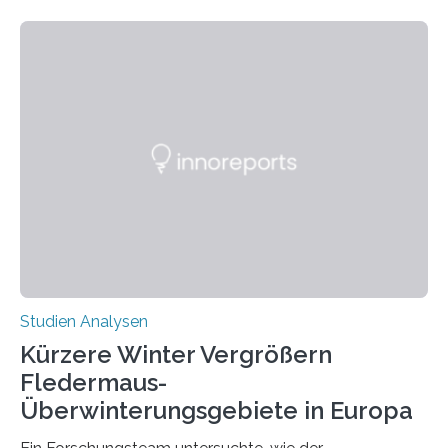
Beobachtung aus der Praxis. Die Verbindung von
Händigkeit und diesen Erkrankungen liegt
wahrscheinlich darin begründet, dass beide durch
Prozesse in der frühen Hirnentwicklung beeinflusst
werden. Verschiedene Studien untersuchten diesen
Zusammenhang für einzelne Erkrankungen und
konnten ihn mal belegen, mal nicht. Eine Meta-Analyse,
die ein internationales Forschungsteam aus Bochum,
Hamburg, Nimwegen und Athen durchgeführt hat,
zeigt, dass eine abweichende Händigkeit…
Studien Analysen
Kürzere Winter Vergrößern
Fledermaus-
Überwinterungsgebiete in Europa