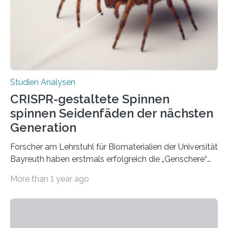
Studien Analysen
CRISPR-gestaltete Spinnen
spinnen Seidenfäden der nächsten
Generation
Forscher am Lehrstuhl für Biomaterialien der Universität
Bayreuth haben erstmals erfolgreich die „Genschere“
CRISPR-Cas9 bei Spinnen eingesetzt. Die Spinnen
More than 1 year ago
produzierten nach der Gen-Editierung rot
fluoreszierende Spinnenseide. Über ihre Ergebnisse
berichten die Forscher im Fachjournal Angewandte
Chemie. What for? Spinnenseide ist eine der