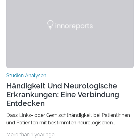
interessantesten Fasern im Bereich der
Materialwissenschaften: Insbesondere ihr Abseilfaden
ist enorm reißfest, dabei jedoch elastisch, leicht und
biologisch abbaubar. Wenn es gelingt, die Produktion
der Spinnenseide in vivo – im lebenden Tier – zu
beeinflussen und damit Einblicke…
Studien Analysen
Händigkeit Und Neurologische
Erkrankungen: Eine Verbindung
Entdecken
Dass Links- oder Gemischthändigkeit bei Patientinnen
und Patienten mit bestimmten neurologischen
Erkrankungen wie Autismus-Spektrum-Störungen
More than 1 year ago
auffällig häufig vorkommt, ist eine oft berichtete