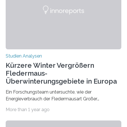
Zusammenhang für einzelne Erkrankungen und
konnten ihn mal belegen, mal nicht. Eine Meta-Analyse,
die ein internationales Forschungsteam aus Bochum,
Hamburg, Nimwegen und Athen durchgeführt hat,
zeigt, dass eine abweichende Händigkeit…
Studien Analysen
Kürzere Winter Vergrößern
Fledermaus-
Überwinterungsgebiete in Europa
Ein Forschungsteam untersuchte, wie der
Energieverbrauch der Fledermausart Großer
Abendsegler von der Temperatur beeinflusst wird, und
More than 1 year ago
erstellte ein Modell, mit dem sich vorhersagen lässt, in
welchen geographischen Breiten sie den Winterschlaf
überleben und wie sich ihre Überwinterungsgebiete im