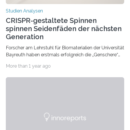
Studien Analysen
CRISPR-gestaltete Spinnen
spinnen Seidenfäden der nächsten
Generation
Forscher am Lehrstuhl für Biomaterialien der Universität
Bayreuth haben erstmals erfolgreich die „Genschere“
CRISPR-Cas9 bei Spinnen eingesetzt. Die Spinnen
More than 1 year ago
produzierten nach der Gen-Editierung rot
fluoreszierende Spinnenseide. Über ihre Ergebnisse
berichten die Forscher im Fachjournal Angewandte
Chemie. What for? Spinnenseide ist eine der
interessantesten Fasern im Bereich der
Materialwissenschaften: Insbesondere ihr Abseilfaden
ist enorm reißfest, dabei jedoch elastisch, leicht und
biologisch abbaubar. Wenn es gelingt, die Produktion
der Spinnenseide in vivo – im lebenden Tier – zu