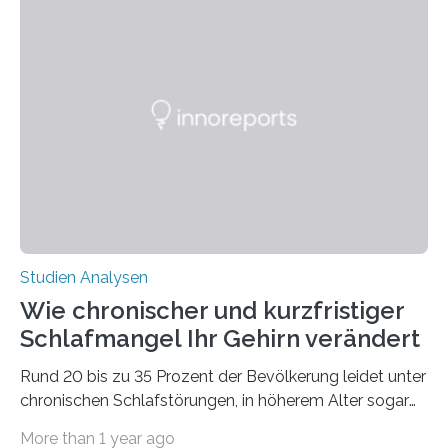
Laufe der Zeit verändern könnten. Es zeichnet die
Verschiebung der Überwinterungsgebiete in den letzten
50 Jahren exakt nach und sagt eine weitere
Ausdehnung nach Nordosten um bis zu 14 Prozent des
derzeitigen Verbreitungsgebiets bis zum Jahr 2100
voraus – bedingt durch kürzere…
Studien Analysen
Wie chronischer und kurzfristiger
Schlafmangel Ihr Gehirn verändert
Rund 20 bis zu 35 Prozent der Bevölkerung leidet unter
chronischen Schlafstörungen, in höherem Alter sogar
die Hälfte aller Menschen. Fast jeder Jugendliche oder
More than 1 year ago