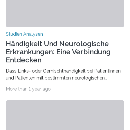
beeinflussen und damit Einblicke…
Studien Analysen
Händigkeit Und Neurologische
Erkrankungen: Eine Verbindung
Entdecken
Dass Links- oder Gemischthändigkeit bei Patientinnen
und Patienten mit bestimmten neurologischen
Erkrankungen wie Autismus-Spektrum-Störungen
More than 1 year ago
auffällig häufig vorkommt, ist eine oft berichtete
Beobachtung aus der Praxis. Die Verbindung von
Händigkeit und diesen Erkrankungen liegt
wahrscheinlich darin begründet, dass beide durch
Prozesse in der frühen Hirnentwicklung beeinflusst
werden. Verschiedene Studien untersuchten diesen