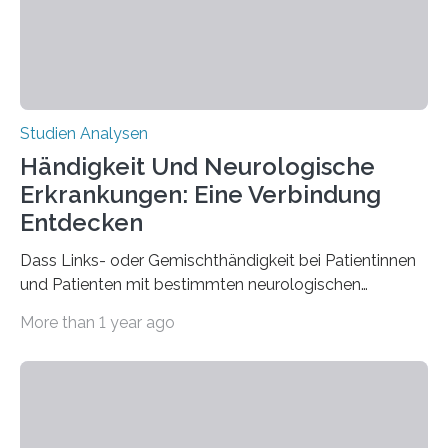
beeinflussen und damit Einblicke…
Studien Analysen
Händigkeit Und Neurologische
Erkrankungen: Eine Verbindung
Entdecken
Dass Links- oder Gemischthändigkeit bei Patientinnen
und Patienten mit bestimmten neurologischen
Erkrankungen wie Autismus-Spektrum-Störungen
More than 1 year ago
auffällig häufig vorkommt, ist eine oft berichtete
Beobachtung aus der Praxis. Die Verbindung von
Händigkeit und diesen Erkrankungen liegt
wahrscheinlich darin begründet, dass beide durch
Prozesse in der frühen Hirnentwicklung beeinflusst