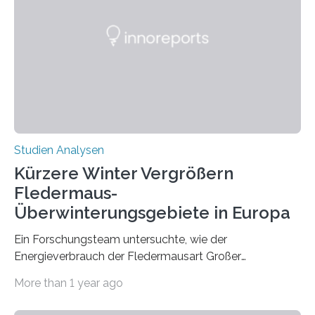
werden. Verschiedene Studien untersuchten diesen
Zusammenhang für einzelne Erkrankungen und
konnten ihn mal belegen, mal nicht. Eine Meta-Analyse,
die ein internationales Forschungsteam aus Bochum,
Hamburg, Nimwegen und Athen durchgeführt hat,
zeigt, dass eine abweichende Händigkeit…
Studien Analysen
Kürzere Winter Vergrößern
Fledermaus-
Überwinterungsgebiete in Europa
Ein Forschungsteam untersuchte, wie der
Energieverbrauch der Fledermausart Großer
Abendsegler von der Temperatur beeinflusst wird, und
More than 1 year ago
erstellte ein Modell, mit dem sich vorhersagen lässt, in
welchen geographischen Breiten sie den Winterschlaf