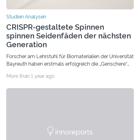
Studien Analysen
CRISPR-gestaltete Spinnen
spinnen Seidenfäden der nächsten
Generation
Forscher am Lehrstuhl für Biomaterialien der Universität
Bayreuth haben erstmals erfolgreich die „Genschere“
CRISPR-Cas9 bei Spinnen eingesetzt. Die Spinnen
More than 1 year ago
produzierten nach der Gen-Editierung rot
fluoreszierende Spinnenseide. Über ihre Ergebnisse
berichten die Forscher im Fachjournal Angewandte
Chemie. What for? Spinnenseide ist eine der
interessantesten Fasern im Bereich der
Materialwissenschaften: Insbesondere ihr Abseilfaden
ist enorm reißfest, dabei jedoch elastisch, leicht und
biologisch abbaubar. Wenn es gelingt, die Produktion
der Spinnenseide in vivo – im lebenden Tier – zu