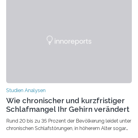
überleben und wie sich ihre Überwinterungsgebiete im
Laufe der Zeit verändern könnten. Es zeichnet die
Verschiebung der Überwinterungsgebiete in den letzten
50 Jahren exakt nach und sagt eine weitere
Ausdehnung nach Nordosten um bis zu 14 Prozent des
derzeitigen Verbreitungsgebiets bis zum Jahr 2100
voraus – bedingt durch kürzere…
Studien Analysen
Wie chronischer und kurzfristiger
Schlafmangel Ihr Gehirn verändert
Rund 20 bis zu 35 Prozent der Bevölkerung leidet unter
chronischen Schlafstörungen, in höherem Alter sogar
die Hälfte aller Menschen. Fast jeder Jugendliche oder