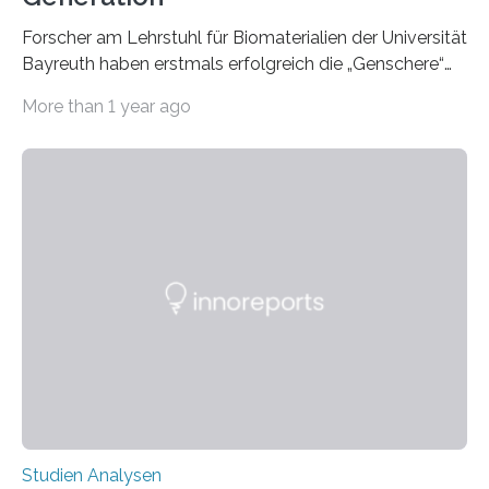
Forscher am Lehrstuhl für Biomaterialien der Universität
Bayreuth haben erstmals erfolgreich die „Genschere“
CRISPR-Cas9 bei Spinnen eingesetzt. Die Spinnen
More than 1 year ago
produzierten nach der Gen-Editierung rot
fluoreszierende Spinnenseide. Über ihre Ergebnisse
berichten die Forscher im Fachjournal Angewandte
Chemie. What for? Spinnenseide ist eine der
interessantesten Fasern im Bereich der
Materialwissenschaften: Insbesondere ihr Abseilfaden
ist enorm reißfest, dabei jedoch elastisch, leicht und
biologisch abbaubar. Wenn es gelingt, die Produktion
der Spinnenseide in vivo – im lebenden Tier – zu
beeinflussen und damit Einblicke…
Studien Analysen