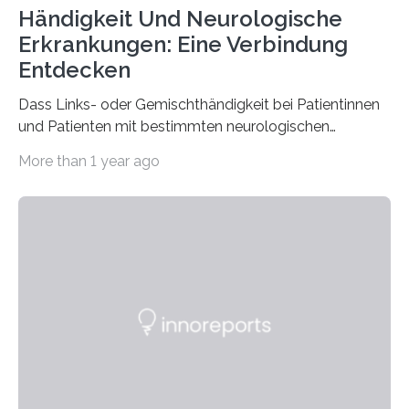
Händigkeit Und Neurologische
Erkrankungen: Eine Verbindung
Entdecken
Dass Links- oder Gemischthändigkeit bei Patientinnen
und Patienten mit bestimmten neurologischen
Erkrankungen wie Autismus-Spektrum-Störungen
More than 1 year ago
auffällig häufig vorkommt, ist eine oft berichtete
Beobachtung aus der Praxis. Die Verbindung von
Händigkeit und diesen Erkrankungen liegt
wahrscheinlich darin begründet, dass beide durch
Prozesse in der frühen Hirnentwicklung beeinflusst
werden. Verschiedene Studien untersuchten diesen
Zusammenhang für einzelne Erkrankungen und
konnten ihn mal belegen, mal nicht. Eine Meta-Analyse,
die ein internationales Forschungsteam aus Bochum,
Hamburg, Nimwegen und Athen durchgeführt hat,
zeigt, dass eine abweichende Händigkeit…