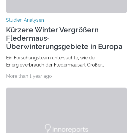
Studien Analysen
Kürzere Winter Vergrößern
Fledermaus-
Überwinterungsgebiete in Europa
Ein Forschungsteam untersuchte, wie der
Energieverbrauch der Fledermausart Großer
Abendsegler von der Temperatur beeinflusst wird, und
More than 1 year ago
erstellte ein Modell, mit dem sich vorhersagen lässt, in
welchen geographischen Breiten sie den Winterschlaf
überleben und wie sich ihre Überwinterungsgebiete im
Laufe der Zeit verändern könnten. Es zeichnet die
Verschiebung der Überwinterungsgebiete in den letzten
50 Jahren exakt nach und sagt eine weitere
Ausdehnung nach Nordosten um bis zu 14 Prozent des
derzeitigen Verbreitungsgebiets bis zum Jahr 2100