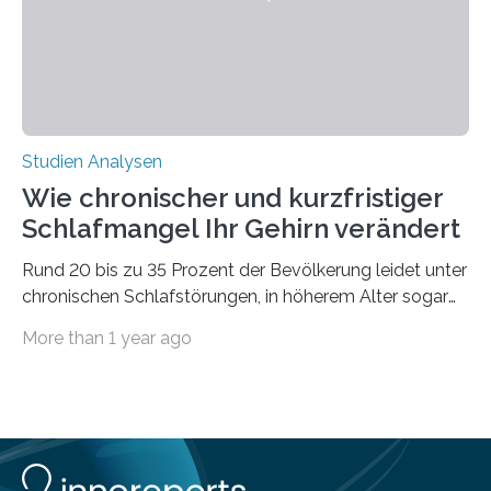
voraus – bedingt durch kürzere…
Studien Analysen
Wie chronischer und kurzfristiger
Schlafmangel Ihr Gehirn verändert
Rund 20 bis zu 35 Prozent der Bevölkerung leidet unter
chronischen Schlafstörungen, in höherem Alter sogar
die Hälfte aller Menschen. Fast jeder Jugendliche oder
More than 1 year ago
Erwachsene kennt zudem ein kurzfristiges Schlafdefizit:
ob Party, ein langer Arbeitstag, die Pflege Angehöriger
oder schlicht am Handy verdaddelt – die Möglichkeiten
zu wenig Schlaf zu bekommen sind vielfältig. Jülicher
Forscher:innen konnten in einer aktuellen Metastudie
zeigen, dass sich die jeweils beteiligten Gehirnregionen