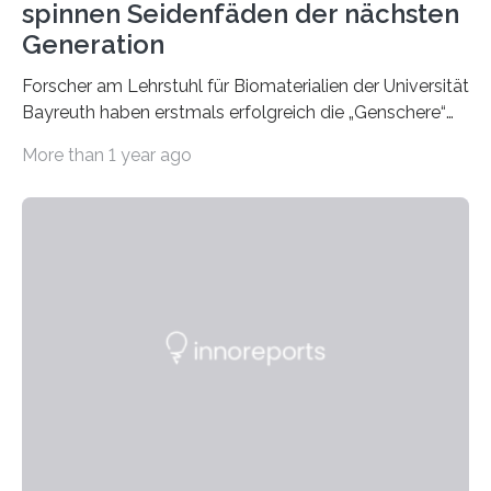
spinnen Seidenfäden der nächsten
Generation
Forscher am Lehrstuhl für Biomaterialien der Universität
Bayreuth haben erstmals erfolgreich die „Genschere“
CRISPR-Cas9 bei Spinnen eingesetzt. Die Spinnen
More than 1 year ago
produzierten nach der Gen-Editierung rot
fluoreszierende Spinnenseide. Über ihre Ergebnisse
berichten die Forscher im Fachjournal Angewandte
Chemie. What for? Spinnenseide ist eine der
interessantesten Fasern im Bereich der
Materialwissenschaften: Insbesondere ihr Abseilfaden
ist enorm reißfest, dabei jedoch elastisch, leicht und
biologisch abbaubar. Wenn es gelingt, die Produktion
der Spinnenseide in vivo – im lebenden Tier – zu
beeinflussen und damit Einblicke…