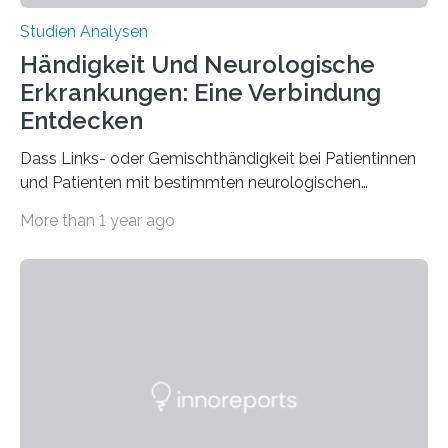
Studien Analysen
Händigkeit Und Neurologische
Erkrankungen: Eine Verbindung
Entdecken
Dass Links- oder Gemischthändigkeit bei Patientinnen
und Patienten mit bestimmten neurologischen
Erkrankungen wie Autismus-Spektrum-Störungen
More than 1 year ago
auffällig häufig vorkommt, ist eine oft berichtete
Beobachtung aus der Praxis. Die Verbindung von
Händigkeit und diesen Erkrankungen liegt
wahrscheinlich darin begründet, dass beide durch
Prozesse in der frühen Hirnentwicklung beeinflusst
werden. Verschiedene Studien untersuchten diesen
Zusammenhang für einzelne Erkrankungen und
konnten ihn mal belegen, mal nicht. Eine Meta-Analyse,
die ein internationales Forschungsteam aus Bochum,
Hamburg, Nimwegen und Athen durchgeführt hat,