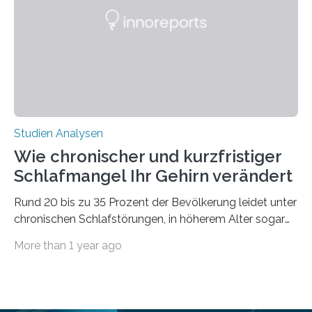
Ausdehnung nach Nordosten um bis zu 14 Prozent des
derzeitigen Verbreitungsgebiets bis zum Jahr 2100
voraus – bedingt durch kürzere…
Studien Analysen
Wie chronischer und kurzfristiger
Schlafmangel Ihr Gehirn verändert
Rund 20 bis zu 35 Prozent der Bevölkerung leidet unter
chronischen Schlafstörungen, in höherem Alter sogar
die Hälfte aller Menschen. Fast jeder Jugendliche oder
More than 1 year ago
Erwachsene kennt zudem ein kurzfristiges Schlafdefizit:
ob Party, ein langer Arbeitstag, die Pflege Angehöriger
oder schlicht am Handy verdaddelt – die Möglichkeiten
zu wenig Schlaf zu bekommen sind vielfältig. Jülicher