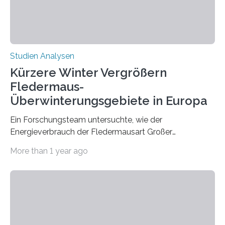
zeigt, dass eine abweichende Händigkeit…
Studien Analysen
Kürzere Winter Vergrößern
Fledermaus-
Überwinterungsgebiete in Europa
Ein Forschungsteam untersuchte, wie der
Energieverbrauch der Fledermausart Großer
Abendsegler von der Temperatur beeinflusst wird, und
More than 1 year ago
erstellte ein Modell, mit dem sich vorhersagen lässt, in
welchen geographischen Breiten sie den Winterschlaf
überleben und wie sich ihre Überwinterungsgebiete im
Laufe der Zeit verändern könnten. Es zeichnet die
Verschiebung der Überwinterungsgebiete in den letzten
50 Jahren exakt nach und sagt eine weitere