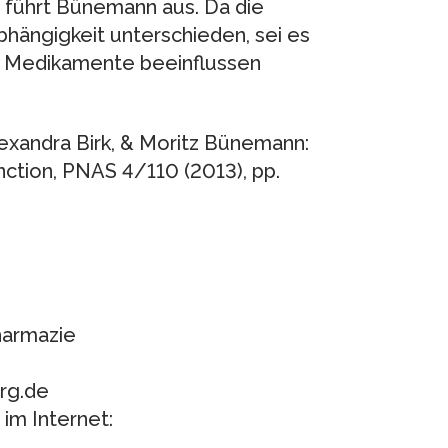
, führt Bünemann aus. Da die
abhängigkeit unterschieden, sei es
er Medikamente beeinflussen
lexandra Birk, & Moritz Bünemann:
ction, PNAS 4/110 (2013), pp.
harmazie
rg.de
m Internet: