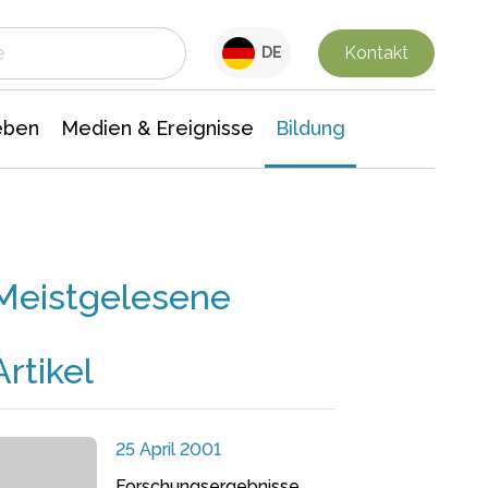
 Leben
Medien & Ereignisse
Interdisziplinäre Forschung
Veranstaltungsnachrichten
n Chemie
Gesellschaftswissenschaften
Kontakt
DE
eben
Medien & Ereignisse
Bildung
Meistgelesene
Artikel
25 April 2001
Forschungsergebnisse