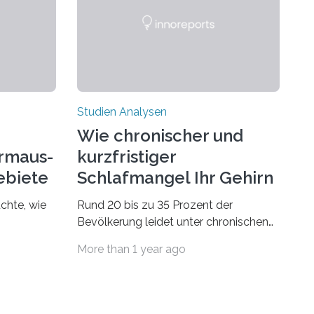
Studien Analysen
Wie chronischer und
rmaus-
kurzfristiger
ebiete
Schlafmangel Ihr Gehirn
verändert
chte, wie
Rund 20 bis zu 35 Prozent der
Bevölkerung leidet unter chronischen
dsegler
Schlafstörungen, in höherem Alter
More than 1 year ago
st wird,
sogar die Hälfte aller Menschen. Fast
t dem sich
jeder Jugendliche oder Erwachsene
n
kennt zudem ein kurzfristiges
den
Schlafdefizit: ob Party, ein langer