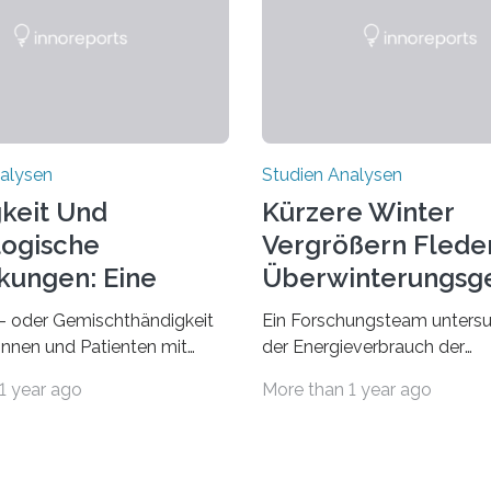
alysen
Studien Analysen
keit Und
Kürzere Winter
ogische
Vergrößern Flede
kungen: Eine
Überwinterungsg
dung Entdecken
in Europa
- oder Gemischthändigkeit
Ein Forschungsteam untersu
tinnen und Patienten mit
der Energieverbrauch der
n neurologischen
Fledermausart Großer Aben
1 year ago
More than 1 year ago
gen wie Autismus-Spektrum-
von der Temperatur beeinflus
auffällig häufig vorkommt,
und erstellte ein Modell, mi
ft berichtete Beobachtung
vorhersagen lässt, in welche
axis. Die Verbindung von
geographischen Breiten sie 