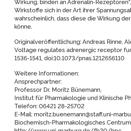
Wirkung, binden an Adrenalin-Rezeptoren“
Wirkstoffe sich in der Art ihrer Spannungs
wahrscheinlich, dass diese die Wirkung d
könne.
Originalveröffentlichung: Andreas Rinne, A
Voltage regulates adrenergic receptor fun
1536-1541, doi:10.1073/pnas.1212656110
Weitere Informationen:
Ansprechpartner:
Professor Dr. Moritz Bünemann,
Institut für Pharmakologie und Klinische P
Telefon: 06421 28-25702
E-Mail: moritz.buenemann@staff.uni-marbu
Biochemisch-Pharmakologisches Centrum i
http://www.uni-marburg.de/fb20/bpc