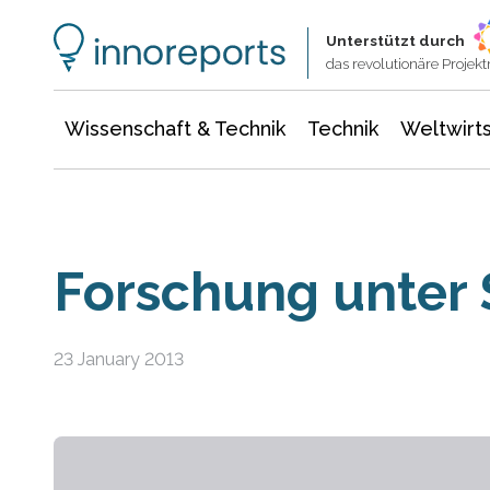
Wissenschaft & Technik
Informationstechnologie
Energie & Elektrotechnik
Unterstützt durch
das revolutionäre Proje
Wissenschaft & Technik
Technik
Weltwirts
Forschung unter
23 January 2013