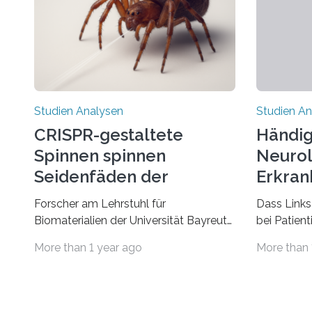
Studien Analysen
Studien An
CRISPR-gestaltete
Händig
Spinnen spinnen
Neurol
Seidenfäden der
Erkran
nächsten Generation
Verbin
Forscher am Lehrstuhl für
Dass Links
Biomaterialien der Universität Bayreuth
bei Patien
haben erstmals erfolgreich die
bestimmte
More than 1 year ago
More than 
„Genschere“ CRISPR-Cas9 bei Spinnen
Erkrankun
eingesetzt. Die Spinnen produzierten
Störungen 
nach der Gen-Editierung rot
ist eine o
fluoreszierende Spinnenseide. Über ihre
aus der Pr