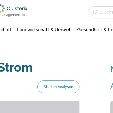
Landwirtschaft & Umwelt
Gesundheit &
Agrar- Forstwissenschaften
Unternehmensmeldungen
Biowissenschafte
Ökologie Umwelt- Naturschutz
ktmanagement-Tool
chaft
Landwirtschaft & Umwelt
Gesundheit & L
 Strom
Studien Analysen