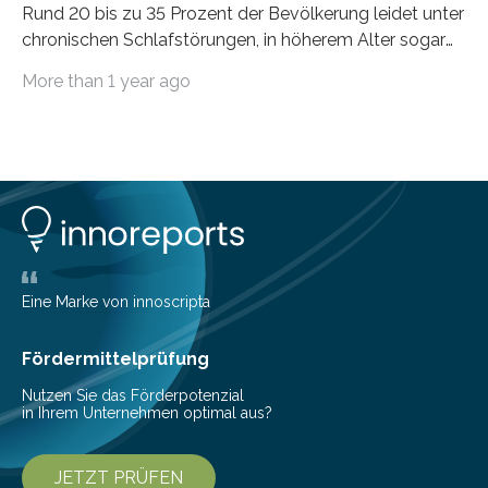
Rund 20 bis zu 35 Prozent der Bevölkerung leidet unter
chronischen Schlafstörungen, in höherem Alter sogar
die Hälfte aller Menschen. Fast jeder Jugendliche oder
More than 1 year ago
Erwachsene kennt zudem ein kurzfristiges Schlafdefizit:
ob Party, ein langer Arbeitstag, die Pflege Angehöriger
oder schlicht am Handy verdaddelt – die Möglichkeiten
zu wenig Schlaf zu bekommen sind vielfältig. Jülicher
Forscher:innen konnten in einer aktuellen Metastudie
zeigen, dass sich die jeweils beteiligten Gehirnregionen
deutlich unterscheiden. Die Ergebnisse der Studie
wurden im Fachmagazin JAMA Psychiatry
veröffentlicht. „Schlechter…
Eine Marke von innoscripta
Fördermittelprüfung
Nutzen Sie das Förderpotenzial
in Ihrem Unternehmen optimal aus?
JETZT PRÜFEN