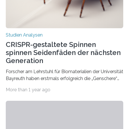
Studien Analysen
CRISPR-gestaltete Spinnen
spinnen Seidenfäden der nächsten
Generation
Forscher am Lehrstuhl für Biomaterialien der Universität
Bayreuth haben erstmals erfolgreich die „Genschere“
CRISPR-Cas9 bei Spinnen eingesetzt. Die Spinnen
More than 1 year ago
produzierten nach der Gen-Editierung rot
fluoreszierende Spinnenseide. Über ihre Ergebnisse
berichten die Forscher im Fachjournal Angewandte
Chemie. What for? Spinnenseide ist eine der
interessantesten Fasern im Bereich der
Materialwissenschaften: Insbesondere ihr Abseilfaden