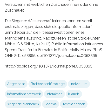
Versuchen mit weiblichen Zuschauerinnen oder ohne
Zuschauer.
Die Siegener Wissenschaftlerinnen konnten somit
erstmals zeigen, dass sich die ‚public information‘
unmittelbar auf die Fitnessinvestitionen eines
Männchens auswirkt. Nachzulesen ist die Studie unter
Nöbel, S & Witte, K (2013) Public Information Influences
Sperm Transfer to Females in Sailfin Molly Males. PLoS
ONE 8(1): e53865. doi:10.1371/journal.pone.0053865
http://dx.plos.org/10.1371/journal.pone.0053865
Artgenosse
Breitflossenkärpflinge
Individuum
Informationsnetzwerk
Interaktion
Klaudia
singende Männchen
Sperma
Testmännchen