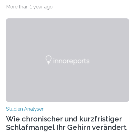
Abendsegler von der Temperatur beeinflusst wird, und
More than 1 year ago
erstellte ein Modell, mit dem sich vorhersagen lässt, in
welchen geographischen Breiten sie den Winterschlaf
überleben und wie sich ihre Überwinterungsgebiete im
Laufe der Zeit verändern könnten. Es zeichnet die
Verschiebung der Überwinterungsgebiete in den letzten
50 Jahren exakt nach und sagt eine weitere
Ausdehnung nach Nordosten um bis zu 14 Prozent des
derzeitigen Verbreitungsgebiets bis zum Jahr 2100
voraus – bedingt durch kürzere…
Studien Analysen
Wie chronischer und kurzfristiger
Schlafmangel Ihr Gehirn verändert