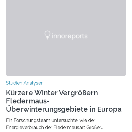
Händigkeit und diesen Erkrankungen liegt
wahrscheinlich darin begründet, dass beide durch
Prozesse in der frühen Hirnentwicklung beeinflusst
werden. Verschiedene Studien untersuchten diesen
Zusammenhang für einzelne Erkrankungen und
konnten ihn mal belegen, mal nicht. Eine Meta-Analyse,
die ein internationales Forschungsteam aus Bochum,
Hamburg, Nimwegen und Athen durchgeführt hat,
zeigt, dass eine abweichende Händigkeit…
Studien Analysen
Kürzere Winter Vergrößern
Fledermaus-
Überwinterungsgebiete in Europa
Ein Forschungsteam untersuchte, wie der
Energieverbrauch der Fledermausart Großer