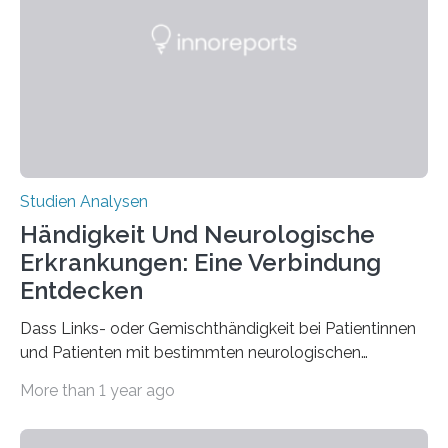
ist enorm reißfest, dabei jedoch elastisch, leicht und
biologisch abbaubar. Wenn es gelingt, die Produktion
der Spinnenseide in vivo – im lebenden Tier – zu
beeinflussen und damit Einblicke…
Studien Analysen
Händigkeit Und Neurologische
Erkrankungen: Eine Verbindung
Entdecken
Dass Links- oder Gemischthändigkeit bei Patientinnen
und Patienten mit bestimmten neurologischen
Erkrankungen wie Autismus-Spektrum-Störungen
More than 1 year ago
auffällig häufig vorkommt, ist eine oft berichtete
Beobachtung aus der Praxis. Die Verbindung von