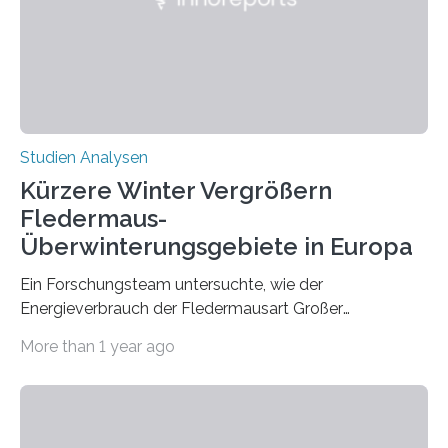
die ein internationales Forschungsteam aus Bochum,
Hamburg, Nimwegen und Athen durchgeführt hat,
zeigt, dass eine abweichende Händigkeit…
Studien Analysen
Kürzere Winter Vergrößern
Fledermaus-
Überwinterungsgebiete in Europa
Ein Forschungsteam untersuchte, wie der
Energieverbrauch der Fledermausart Großer
Abendsegler von der Temperatur beeinflusst wird, und
More than 1 year ago
erstellte ein Modell, mit dem sich vorhersagen lässt, in
welchen geographischen Breiten sie den Winterschlaf
überleben und wie sich ihre Überwinterungsgebiete im
Laufe der Zeit verändern könnten. Es zeichnet die