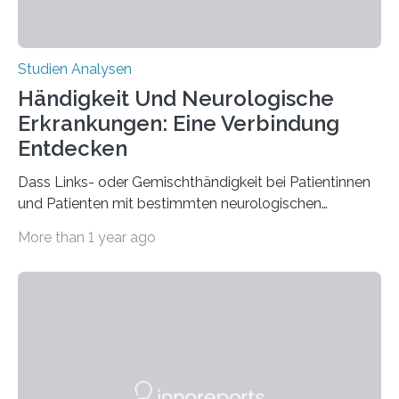
Studien Analysen
Händigkeit Und Neurologische
Erkrankungen: Eine Verbindung
Entdecken
Dass Links- oder Gemischthändigkeit bei Patientinnen
und Patienten mit bestimmten neurologischen
Erkrankungen wie Autismus-Spektrum-Störungen
More than 1 year ago
auffällig häufig vorkommt, ist eine oft berichtete
Beobachtung aus der Praxis. Die Verbindung von
Händigkeit und diesen Erkrankungen liegt
wahrscheinlich darin begründet, dass beide durch
Prozesse in der frühen Hirnentwicklung beeinflusst
werden. Verschiedene Studien untersuchten diesen
Zusammenhang für einzelne Erkrankungen und
konnten ihn mal belegen, mal nicht. Eine Meta-Analyse,