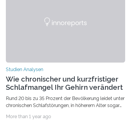
Verschiebung der Überwinterungsgebiete in den letzten
50 Jahren exakt nach und sagt eine weitere
Ausdehnung nach Nordosten um bis zu 14 Prozent des
derzeitigen Verbreitungsgebiets bis zum Jahr 2100
voraus – bedingt durch kürzere…
Studien Analysen
Wie chronischer und kurzfristiger
Schlafmangel Ihr Gehirn verändert
Rund 20 bis zu 35 Prozent der Bevölkerung leidet unter
chronischen Schlafstörungen, in höherem Alter sogar
die Hälfte aller Menschen. Fast jeder Jugendliche oder
More than 1 year ago
Erwachsene kennt zudem ein kurzfristiges Schlafdefizit:
ob Party, ein langer Arbeitstag, die Pflege Angehöriger