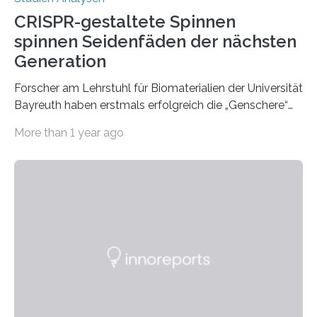
CRISPR-gestaltete Spinnen
spinnen Seidenfäden der nächsten
Generation
Forscher am Lehrstuhl für Biomaterialien der Universität
Bayreuth haben erstmals erfolgreich die „Genschere“
CRISPR-Cas9 bei Spinnen eingesetzt. Die Spinnen
More than 1 year ago
produzierten nach der Gen-Editierung rot
fluoreszierende Spinnenseide. Über ihre Ergebnisse
berichten die Forscher im Fachjournal Angewandte
Chemie. What for? Spinnenseide ist eine der
interessantesten Fasern im Bereich der
Materialwissenschaften: Insbesondere ihr Abseilfaden
ist enorm reißfest, dabei jedoch elastisch, leicht und
biologisch abbaubar. Wenn es gelingt, die Produktion
der Spinnenseide in vivo – im lebenden Tier – zu
beeinflussen und damit Einblicke…