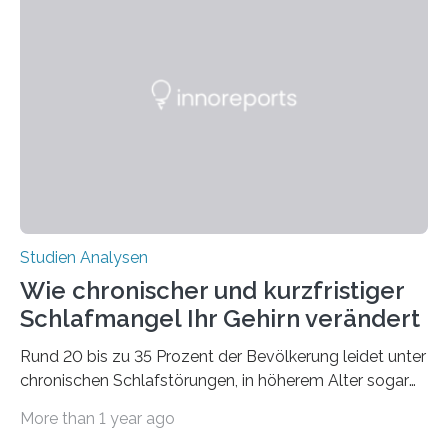
Laufe der Zeit verändern könnten. Es zeichnet die
Verschiebung der Überwinterungsgebiete in den letzten
50 Jahren exakt nach und sagt eine weitere
Ausdehnung nach Nordosten um bis zu 14 Prozent des
derzeitigen Verbreitungsgebiets bis zum Jahr 2100
voraus – bedingt durch kürzere…
Studien Analysen
Wie chronischer und kurzfristiger
Schlafmangel Ihr Gehirn verändert
Rund 20 bis zu 35 Prozent der Bevölkerung leidet unter
chronischen Schlafstörungen, in höherem Alter sogar
die Hälfte aller Menschen. Fast jeder Jugendliche oder
More than 1 year ago
Erwachsene kennt zudem ein kurzfristiges Schlafdefizit: