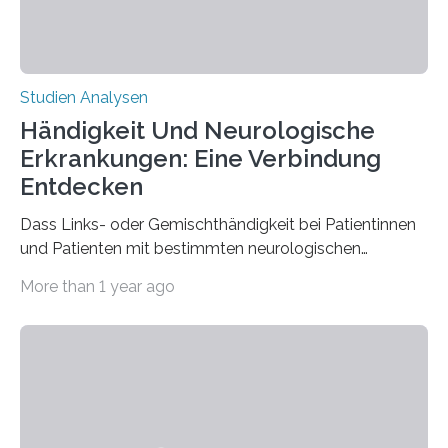
Studien Analysen
Händigkeit Und Neurologische
Erkrankungen: Eine Verbindung
Entdecken
Dass Links- oder Gemischthändigkeit bei Patientinnen
und Patienten mit bestimmten neurologischen
Erkrankungen wie Autismus-Spektrum-Störungen
More than 1 year ago
auffällig häufig vorkommt, ist eine oft berichtete
Beobachtung aus der Praxis. Die Verbindung von
Händigkeit und diesen Erkrankungen liegt
wahrscheinlich darin begründet, dass beide durch
Prozesse in der frühen Hirnentwicklung beeinflusst
werden. Verschiedene Studien untersuchten diesen
Zusammenhang für einzelne Erkrankungen und