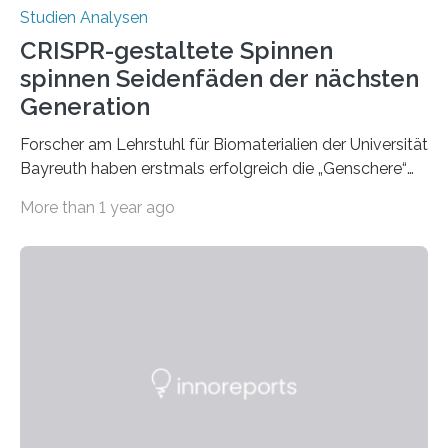
Studien Analysen
CRISPR-gestaltete Spinnen
spinnen Seidenfäden der nächsten
Generation
Forscher am Lehrstuhl für Biomaterialien der Universität
Bayreuth haben erstmals erfolgreich die „Genschere“
CRISPR-Cas9 bei Spinnen eingesetzt. Die Spinnen
More than 1 year ago
produzierten nach der Gen-Editierung rot
fluoreszierende Spinnenseide. Über ihre Ergebnisse
berichten die Forscher im Fachjournal Angewandte
Chemie. What for? Spinnenseide ist eine der
interessantesten Fasern im Bereich der
Materialwissenschaften: Insbesondere ihr Abseilfaden
ist enorm reißfest, dabei jedoch elastisch, leicht und
biologisch abbaubar. Wenn es gelingt, die Produktion
der Spinnenseide in vivo – im lebenden Tier – zu
beeinflussen und damit Einblicke…