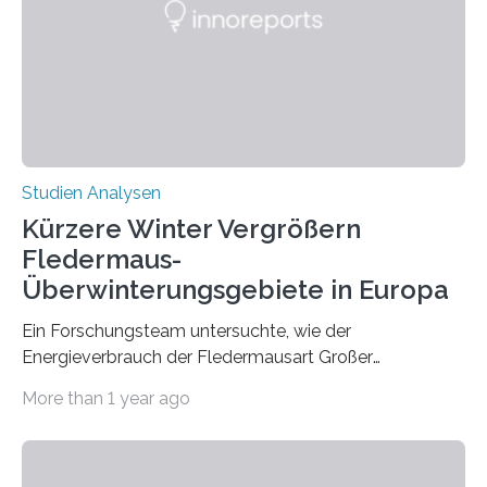
konnten ihn mal belegen, mal nicht. Eine Meta-Analyse,
die ein internationales Forschungsteam aus Bochum,
Hamburg, Nimwegen und Athen durchgeführt hat,
zeigt, dass eine abweichende Händigkeit…
Studien Analysen
Kürzere Winter Vergrößern
Fledermaus-
Überwinterungsgebiete in Europa
Ein Forschungsteam untersuchte, wie der
Energieverbrauch der Fledermausart Großer
Abendsegler von der Temperatur beeinflusst wird, und
More than 1 year ago
erstellte ein Modell, mit dem sich vorhersagen lässt, in
welchen geographischen Breiten sie den Winterschlaf
überleben und wie sich ihre Überwinterungsgebiete im