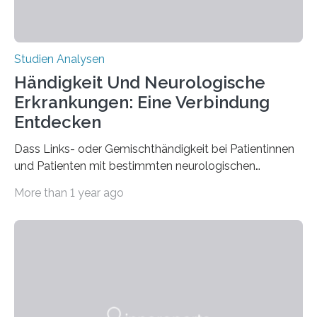
Studien Analysen
Händigkeit Und Neurologische
Erkrankungen: Eine Verbindung
Entdecken
Dass Links- oder Gemischthändigkeit bei Patientinnen
und Patienten mit bestimmten neurologischen
Erkrankungen wie Autismus-Spektrum-Störungen
More than 1 year ago
auffällig häufig vorkommt, ist eine oft berichtete
Beobachtung aus der Praxis. Die Verbindung von
Händigkeit und diesen Erkrankungen liegt
wahrscheinlich darin begründet, dass beide durch
Prozesse in der frühen Hirnentwicklung beeinflusst
werden. Verschiedene Studien untersuchten diesen
Zusammenhang für einzelne Erkrankungen und