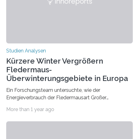
konnten ihn mal belegen, mal nicht. Eine Meta-Analyse,
die ein internationales Forschungsteam aus Bochum,
Hamburg, Nimwegen und Athen durchgeführt hat,
zeigt, dass eine abweichende Händigkeit…
Studien Analysen
Kürzere Winter Vergrößern
Fledermaus-
Überwinterungsgebiete in Europa
Ein Forschungsteam untersuchte, wie der
Energieverbrauch der Fledermausart Großer
Abendsegler von der Temperatur beeinflusst wird, und
More than 1 year ago
erstellte ein Modell, mit dem sich vorhersagen lässt, in
welchen geographischen Breiten sie den Winterschlaf
überleben und wie sich ihre Überwinterungsgebiete im
Laufe der Zeit verändern könnten. Es zeichnet die