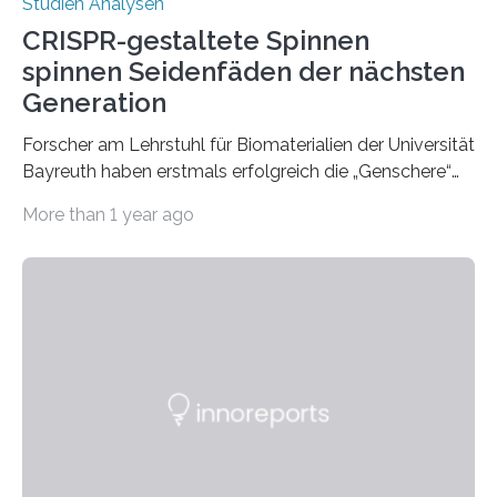
Studien Analysen
CRISPR-gestaltete Spinnen
spinnen Seidenfäden der nächsten
Generation
Forscher am Lehrstuhl für Biomaterialien der Universität
Bayreuth haben erstmals erfolgreich die „Genschere“
CRISPR-Cas9 bei Spinnen eingesetzt. Die Spinnen
More than 1 year ago
produzierten nach der Gen-Editierung rot
fluoreszierende Spinnenseide. Über ihre Ergebnisse
berichten die Forscher im Fachjournal Angewandte
Chemie. What for? Spinnenseide ist eine der
interessantesten Fasern im Bereich der
Materialwissenschaften: Insbesondere ihr Abseilfaden
ist enorm reißfest, dabei jedoch elastisch, leicht und
biologisch abbaubar. Wenn es gelingt, die Produktion
der Spinnenseide in vivo – im lebenden Tier – zu
beeinflussen und damit Einblicke…