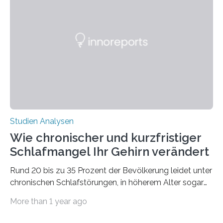
Verschiebung der Überwinterungsgebiete in den letzten
50 Jahren exakt nach und sagt eine weitere
Ausdehnung nach Nordosten um bis zu 14 Prozent des
derzeitigen Verbreitungsgebiets bis zum Jahr 2100
voraus – bedingt durch kürzere…
Studien Analysen
Wie chronischer und kurzfristiger
Schlafmangel Ihr Gehirn verändert
Rund 20 bis zu 35 Prozent der Bevölkerung leidet unter
chronischen Schlafstörungen, in höherem Alter sogar
die Hälfte aller Menschen. Fast jeder Jugendliche oder
More than 1 year ago
Erwachsene kennt zudem ein kurzfristiges Schlafdefizit:
ob Party, ein langer Arbeitstag, die Pflege Angehöriger