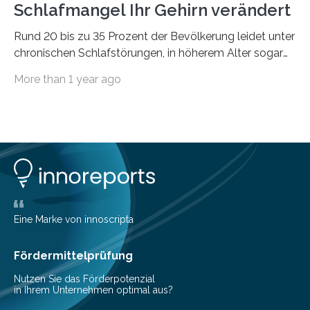
Schlafmangel Ihr Gehirn verändert
Rund 20 bis zu 35 Prozent der Bevölkerung leidet unter
chronischen Schlafstörungen, in höherem Alter sogar
die Hälfte aller Menschen. Fast jeder Jugendliche oder
More than 1 year ago
Erwachsene kennt zudem ein kurzfristiges Schlafdefizit:
ob Party, ein langer Arbeitstag, die Pflege Angehöriger
oder schlicht am Handy verdaddelt – die Möglichkeiten
zu wenig Schlaf zu bekommen sind vielfältig. Jülicher
Forscher:innen konnten in einer aktuellen Metastudie
zeigen, dass sich die jeweils beteiligten Gehirnregionen
deutlich unterscheiden. Die Ergebnisse der Studie
wurden im Fachmagazin JAMA Psychiatry
veröffentlicht. „Schlechter…
Eine Marke von innoscripta
Fördermittelprüfung
Nutzen Sie das Förderpotenzial
in Ihrem Unternehmen optimal aus?