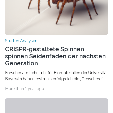
Studien Analysen
CRISPR-gestaltete Spinnen
spinnen Seidenfäden der nächsten
Generation
Forscher am Lehrstuhl für Biomaterialien der Universität
Bayreuth haben erstmals erfolgreich die „Genschere“
CRISPR-Cas9 bei Spinnen eingesetzt. Die Spinnen
More than 1 year ago
produzierten nach der Gen-Editierung rot
fluoreszierende Spinnenseide. Über ihre Ergebnisse
berichten die Forscher im Fachjournal Angewandte
Chemie. What for? Spinnenseide ist eine der