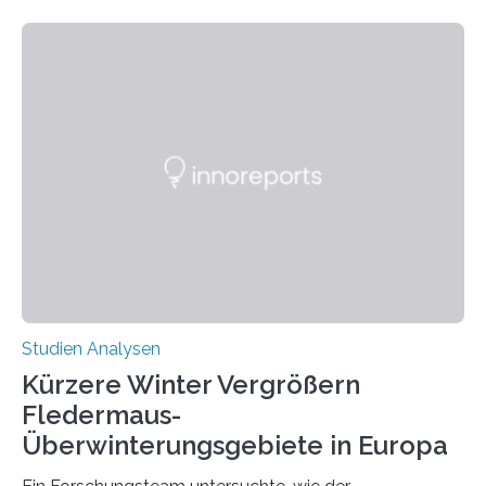
Beobachtung aus der Praxis. Die Verbindung von
Händigkeit und diesen Erkrankungen liegt
wahrscheinlich darin begründet, dass beide durch
Prozesse in der frühen Hirnentwicklung beeinflusst
werden. Verschiedene Studien untersuchten diesen
Zusammenhang für einzelne Erkrankungen und
konnten ihn mal belegen, mal nicht. Eine Meta-Analyse,
die ein internationales Forschungsteam aus Bochum,
Hamburg, Nimwegen und Athen durchgeführt hat,
zeigt, dass eine abweichende Händigkeit…
Studien Analysen
Kürzere Winter Vergrößern
Fledermaus-
Überwinterungsgebiete in Europa