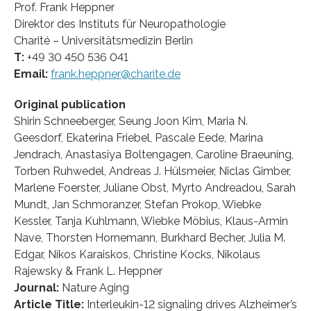
Prof. Frank Heppner
Direktor des Instituts für Neuropathologie
Charité – Universitätsmedizin Berlin
T:
+49 30 450 536 041
Email:
frank.heppner@charite.de
Original publication
Shirin Schneeberger, Seung Joon Kim, Maria N.
Geesdorf, Ekaterina Friebel, Pascale Eede, Marina
Jendrach, Anastasiya Boltengagen, Caroline Braeuning,
Torben Ruhwedel, Andreas J. Hülsmeier, Niclas Gimber,
Marlene Foerster, Juliane Obst, Myrto Andreadou, Sarah
Mundt, Jan Schmoranzer, Stefan Prokop, Wiebke
Kessler, Tanja Kuhlmann, Wiebke Möbius, Klaus-Armin
Nave, Thorsten Hornemann, Burkhard Becher, Julia M.
Edgar, Nikos Karaiskos, Christine Kocks, Nikolaus
Rajewsky & Frank L. Heppner
Journal:
Nature Aging
Article Title:
Interleukin-12 signaling drives Alzheimer’s