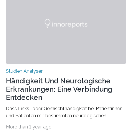
interessantesten Fasern im Bereich der
Materialwissenschaften: Insbesondere ihr Abseilfaden
ist enorm reißfest, dabei jedoch elastisch, leicht und
biologisch abbaubar. Wenn es gelingt, die Produktion
der Spinnenseide in vivo – im lebenden Tier – zu
beeinflussen und damit Einblicke…
Studien Analysen
Händigkeit Und Neurologische
Erkrankungen: Eine Verbindung
Entdecken
Dass Links- oder Gemischthändigkeit bei Patientinnen
und Patienten mit bestimmten neurologischen
Erkrankungen wie Autismus-Spektrum-Störungen
More than 1 year ago
auffällig häufig vorkommt, ist eine oft berichtete