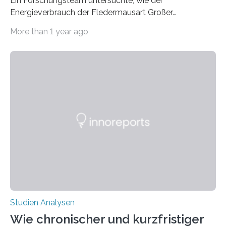
Ein Forschungsteam untersuchte, wie der
Energieverbrauch der Fledermausart Großer
Abendsegler von der Temperatur beeinflusst wird, und
More than 1 year ago
erstellte ein Modell, mit dem sich vorhersagen lässt, in
welchen geographischen Breiten sie den Winterschlaf
überleben und wie sich ihre Überwinterungsgebiete im
Laufe der Zeit verändern könnten. Es zeichnet die
Verschiebung der Überwinterungsgebiete in den letzten
50 Jahren exakt nach und sagt eine weitere
Ausdehnung nach Nordosten um bis zu 14 Prozent des
derzeitigen Verbreitungsgebiets bis zum Jahr 2100
voraus – bedingt durch kürzere…
Studien Analysen
Wie chronischer und kurzfristiger