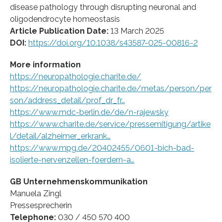
disease pathology through disrupting neuronal and
oligodendrocyte homeostasis
Article Publication Date:
13 March 2025
DOI:
https://doi.org/10.1038/s43587-025-00816-2
More information
https://neuropathologie.charite.de/
https://neuropathologie.charite.de/metas/person/per
son/address_detail/prof_dr_fr…
https://www.mdc-berlin.de/de/n-rajewsky
https://www.charite.de/service/pressemitigung/artike
l/detail/alzheimer_erkrank…
https://www.mpg.de/20402455/0601-bich-bad-
isolierte-nervenzellen-foerdern-a…
GB Unternehmenskommunikation
Manuela Zingl
Pressesprecherin
Telephone:
030 / 450 570 400