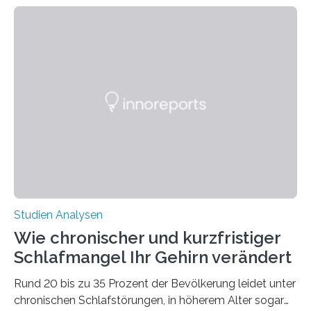
welchen geographischen Breiten sie den Winterschlaf
überleben und wie sich ihre Überwinterungsgebiete im
Laufe der Zeit verändern könnten. Es zeichnet die
Verschiebung der Überwinterungsgebiete in den letzten
50 Jahren exakt nach und sagt eine weitere
Ausdehnung nach Nordosten um bis zu 14 Prozent des
derzeitigen Verbreitungsgebiets bis zum Jahr 2100
voraus – bedingt durch kürzere…
Studien Analysen
Wie chronischer und kurzfristiger
Schlafmangel Ihr Gehirn verändert
Rund 20 bis zu 35 Prozent der Bevölkerung leidet unter
chronischen Schlafstörungen, in höherem Alter sogar