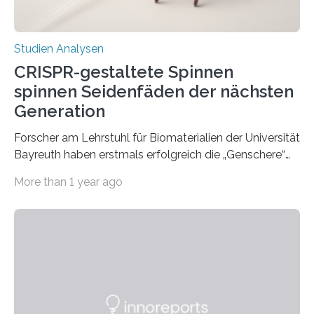
Studien Analysen
CRISPR-gestaltete Spinnen
spinnen Seidenfäden der nächsten
Generation
Forscher am Lehrstuhl für Biomaterialien der Universität
Bayreuth haben erstmals erfolgreich die „Genschere“
CRISPR-Cas9 bei Spinnen eingesetzt. Die Spinnen
More than 1 year ago
produzierten nach der Gen-Editierung rot
fluoreszierende Spinnenseide. Über ihre Ergebnisse
berichten die Forscher im Fachjournal Angewandte
Chemie. What for? Spinnenseide ist eine der
interessantesten Fasern im Bereich der
Materialwissenschaften: Insbesondere ihr Abseilfaden
ist enorm reißfest, dabei jedoch elastisch, leicht und
biologisch abbaubar. Wenn es gelingt, die Produktion