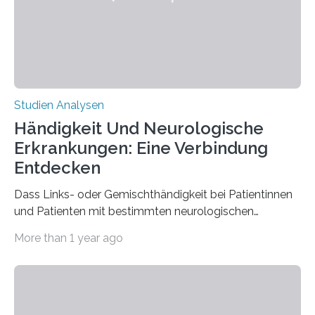
der Spinnenseide in vivo – im lebenden Tier – zu
beeinflussen und damit Einblicke…
Studien Analysen
Händigkeit Und Neurologische
Erkrankungen: Eine Verbindung
Entdecken
Dass Links- oder Gemischthändigkeit bei Patientinnen
und Patienten mit bestimmten neurologischen
Erkrankungen wie Autismus-Spektrum-Störungen
More than 1 year ago
auffällig häufig vorkommt, ist eine oft berichtete
Beobachtung aus der Praxis. Die Verbindung von
Händigkeit und diesen Erkrankungen liegt
wahrscheinlich darin begründet, dass beide durch
Prozesse in der frühen Hirnentwicklung beeinflusst