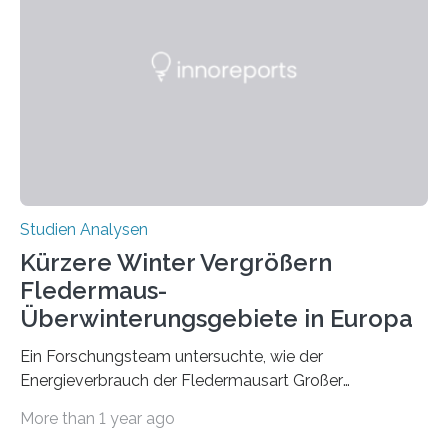
werden. Verschiedene Studien untersuchten diesen
Zusammenhang für einzelne Erkrankungen und
konnten ihn mal belegen, mal nicht. Eine Meta-Analyse,
die ein internationales Forschungsteam aus Bochum,
Hamburg, Nimwegen und Athen durchgeführt hat,
zeigt, dass eine abweichende Händigkeit…
Studien Analysen
Kürzere Winter Vergrößern
Fledermaus-
Überwinterungsgebiete in Europa
Ein Forschungsteam untersuchte, wie der
Energieverbrauch der Fledermausart Großer
Abendsegler von der Temperatur beeinflusst wird, und
More than 1 year ago
erstellte ein Modell, mit dem sich vorhersagen lässt, in