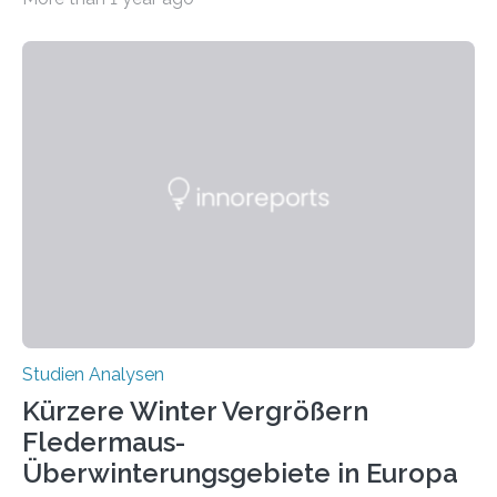
auffällig häufig vorkommt, ist eine oft berichtete
Beobachtung aus der Praxis. Die Verbindung von
Händigkeit und diesen Erkrankungen liegt
wahrscheinlich darin begründet, dass beide durch
Prozesse in der frühen Hirnentwicklung beeinflusst
werden. Verschiedene Studien untersuchten diesen
Zusammenhang für einzelne Erkrankungen und
konnten ihn mal belegen, mal nicht. Eine Meta-Analyse,
die ein internationales Forschungsteam aus Bochum,
Hamburg, Nimwegen und Athen durchgeführt hat,
zeigt, dass eine abweichende Händigkeit…
Studien Analysen
Kürzere Winter Vergrößern
Fledermaus-
Überwinterungsgebiete in Europa