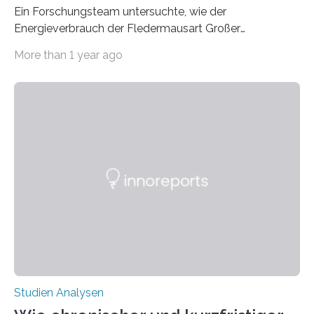
Ein Forschungsteam untersuchte, wie der
Energieverbrauch der Fledermausart Großer
Abendsegler von der Temperatur beeinflusst wird, und
More than 1 year ago
erstellte ein Modell, mit dem sich vorhersagen lässt, in
welchen geographischen Breiten sie den Winterschlaf
überleben und wie sich ihre Überwinterungsgebiete im
Laufe der Zeit verändern könnten. Es zeichnet die
Verschiebung der Überwinterungsgebiete in den letzten
50 Jahren exakt nach und sagt eine weitere
Ausdehnung nach Nordosten um bis zu 14 Prozent des
derzeitigen Verbreitungsgebiets bis zum Jahr 2100
voraus – bedingt durch kürzere…
Studien Analysen