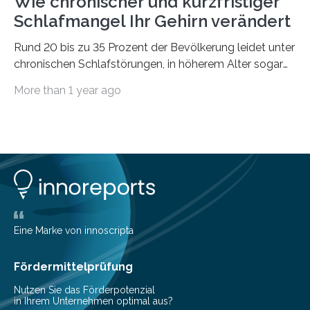
Wie chronischer und kurzfristiger
Schlafmangel Ihr Gehirn verändert
Rund 20 bis zu 35 Prozent der Bevölkerung leidet unter
chronischen Schlafstörungen, in höherem Alter sogar
die Hälfte aller Menschen. Fast jeder Jugendliche oder
More than 1 year ago
Erwachsene kennt zudem ein kurzfristiges Schlafdefizit:
ob Party, ein langer Arbeitstag, die Pflege Angehöriger
oder schlicht am Handy verdaddelt – die Möglichkeiten
zu wenig Schlaf zu bekommen sind vielfältig. Jülicher
Forscher:innen konnten in einer aktuellen Metastudie
zeigen, dass sich die jeweils beteiligten Gehirnregionen
deutlich unterscheiden. Die Ergebnisse der Studie
wurden im Fachmagazin JAMA Psychiatry
veröffentlicht. „Schlechter…
Eine Marke von innoscripta
Fördermittelprüfung
Nutzen Sie das Förderpotenzial
in Ihrem Unternehmen optimal aus?