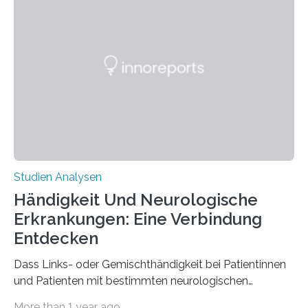
Chemie. What for? Spinnenseide ist eine der
interessantesten Fasern im Bereich der
Materialwissenschaften: Insbesondere ihr Abseilfaden
ist enorm reißfest, dabei jedoch elastisch, leicht und
biologisch abbaubar. Wenn es gelingt, die Produktion
der Spinnenseide in vivo – im lebenden Tier – zu
beeinflussen und damit Einblicke…
Studien Analysen
Händigkeit Und Neurologische
Erkrankungen: Eine Verbindung
Entdecken
Dass Links- oder Gemischthändigkeit bei Patientinnen
und Patienten mit bestimmten neurologischen
Erkrankungen wie Autismus-Spektrum-Störungen
More than 1 year ago