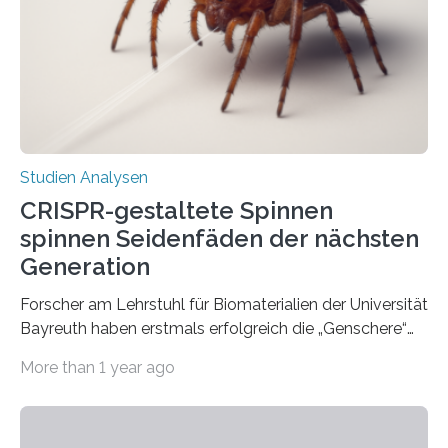
Studien Analysen
CRISPR-gestaltete Spinnen
spinnen Seidenfäden der nächsten
Generation
Forscher am Lehrstuhl für Biomaterialien der Universität
Bayreuth haben erstmals erfolgreich die „Genschere“
CRISPR-Cas9 bei Spinnen eingesetzt. Die Spinnen
More than 1 year ago
produzierten nach der Gen-Editierung rot
fluoreszierende Spinnenseide. Über ihre Ergebnisse
berichten die Forscher im Fachjournal Angewandte