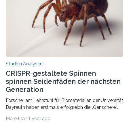
Studien Analysen
CRISPR-gestaltete Spinnen
spinnen Seidenfäden der nächsten
Generation
Forscher am Lehrstuhl für Biomaterialien der Universität
Bayreuth haben erstmals erfolgreich die „Genschere“
CRISPR-Cas9 bei Spinnen eingesetzt. Die Spinnen
More than 1 year ago
produzierten nach der Gen-Editierung rot
fluoreszierende Spinnenseide. Über ihre Ergebnisse