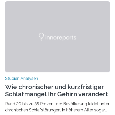
welchen geographischen Breiten sie den Winterschlaf
überleben und wie sich ihre Überwinterungsgebiete im
Laufe der Zeit verändern könnten. Es zeichnet die
Verschiebung der Überwinterungsgebiete in den letzten
50 Jahren exakt nach und sagt eine weitere
Ausdehnung nach Nordosten um bis zu 14 Prozent des
derzeitigen Verbreitungsgebiets bis zum Jahr 2100
voraus – bedingt durch kürzere…
Studien Analysen
Wie chronischer und kurzfristiger
Schlafmangel Ihr Gehirn verändert
Rund 20 bis zu 35 Prozent der Bevölkerung leidet unter
chronischen Schlafstörungen, in höherem Alter sogar