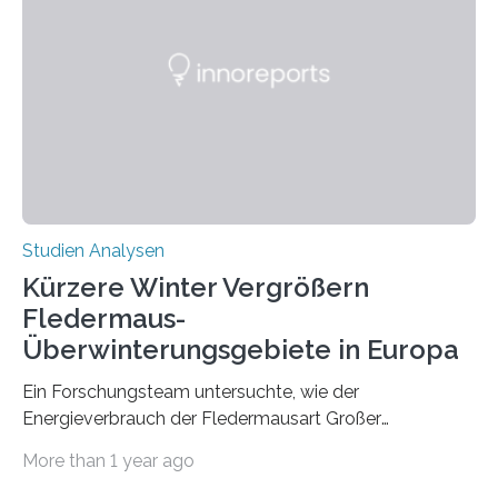
werden. Verschiedene Studien untersuchten diesen
Zusammenhang für einzelne Erkrankungen und
konnten ihn mal belegen, mal nicht. Eine Meta-Analyse,
die ein internationales Forschungsteam aus Bochum,
Hamburg, Nimwegen und Athen durchgeführt hat,
zeigt, dass eine abweichende Händigkeit…
Studien Analysen
Kürzere Winter Vergrößern
Fledermaus-
Überwinterungsgebiete in Europa
Ein Forschungsteam untersuchte, wie der
Energieverbrauch der Fledermausart Großer
Abendsegler von der Temperatur beeinflusst wird, und
More than 1 year ago
erstellte ein Modell, mit dem sich vorhersagen lässt, in