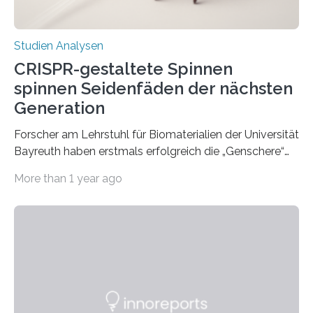
Studien Analysen
CRISPR-gestaltete Spinnen
spinnen Seidenfäden der nächsten
Generation
Forscher am Lehrstuhl für Biomaterialien der Universität
Bayreuth haben erstmals erfolgreich die „Genschere“
CRISPR-Cas9 bei Spinnen eingesetzt. Die Spinnen
More than 1 year ago
produzierten nach der Gen-Editierung rot
fluoreszierende Spinnenseide. Über ihre Ergebnisse
berichten die Forscher im Fachjournal Angewandte
Chemie. What for? Spinnenseide ist eine der
interessantesten Fasern im Bereich der
Materialwissenschaften: Insbesondere ihr Abseilfaden
ist enorm reißfest, dabei jedoch elastisch, leicht und
biologisch abbaubar. Wenn es gelingt, die Produktion