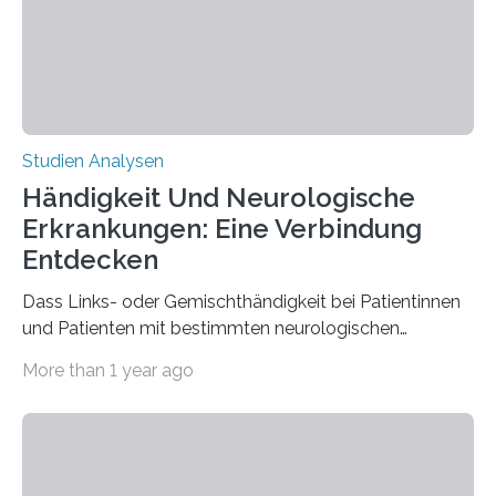
der Spinnenseide in vivo – im lebenden Tier – zu
beeinflussen und damit Einblicke…
Studien Analysen
Händigkeit Und Neurologische
Erkrankungen: Eine Verbindung
Entdecken
Dass Links- oder Gemischthändigkeit bei Patientinnen
und Patienten mit bestimmten neurologischen
Erkrankungen wie Autismus-Spektrum-Störungen
More than 1 year ago
auffällig häufig vorkommt, ist eine oft berichtete
Beobachtung aus der Praxis. Die Verbindung von
Händigkeit und diesen Erkrankungen liegt
wahrscheinlich darin begründet, dass beide durch
Prozesse in der frühen Hirnentwicklung beeinflusst