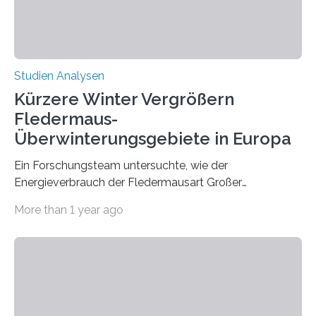
zeigt, dass eine abweichende Händigkeit…
Studien Analysen
Kürzere Winter Vergrößern
Fledermaus-
Überwinterungsgebiete in Europa
Ein Forschungsteam untersuchte, wie der
Energieverbrauch der Fledermausart Großer
Abendsegler von der Temperatur beeinflusst wird, und
More than 1 year ago
erstellte ein Modell, mit dem sich vorhersagen lässt, in
welchen geographischen Breiten sie den Winterschlaf
überleben und wie sich ihre Überwinterungsgebiete im
Laufe der Zeit verändern könnten. Es zeichnet die
Verschiebung der Überwinterungsgebiete in den letzten
50 Jahren exakt nach und sagt eine weitere