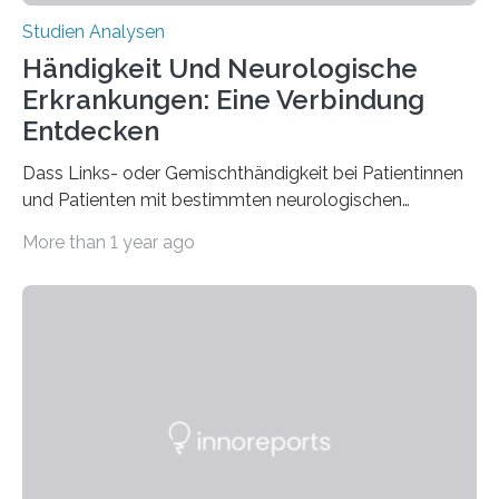
Studien Analysen
Händigkeit Und Neurologische
Erkrankungen: Eine Verbindung
Entdecken
Dass Links- oder Gemischthändigkeit bei Patientinnen
und Patienten mit bestimmten neurologischen
Erkrankungen wie Autismus-Spektrum-Störungen
More than 1 year ago
auffällig häufig vorkommt, ist eine oft berichtete
Beobachtung aus der Praxis. Die Verbindung von
Händigkeit und diesen Erkrankungen liegt
wahrscheinlich darin begründet, dass beide durch
Prozesse in der frühen Hirnentwicklung beeinflusst
werden. Verschiedene Studien untersuchten diesen
Zusammenhang für einzelne Erkrankungen und
konnten ihn mal belegen, mal nicht. Eine Meta-Analyse,
die ein internationales Forschungsteam aus Bochum,
Hamburg, Nimwegen und Athen durchgeführt hat,