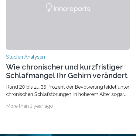
Ausdehnung nach Nordosten um bis zu 14 Prozent des
derzeitigen Verbreitungsgebiets bis zum Jahr 2100
voraus – bedingt durch kürzere…
Studien Analysen
Wie chronischer und kurzfristiger
Schlafmangel Ihr Gehirn verändert
Rund 20 bis zu 35 Prozent der Bevölkerung leidet unter
chronischen Schlafstörungen, in höherem Alter sogar
die Hälfte aller Menschen. Fast jeder Jugendliche oder
More than 1 year ago
Erwachsene kennt zudem ein kurzfristiges Schlafdefizit:
ob Party, ein langer Arbeitstag, die Pflege Angehöriger
oder schlicht am Handy verdaddelt – die Möglichkeiten
zu wenig Schlaf zu bekommen sind vielfältig. Jülicher