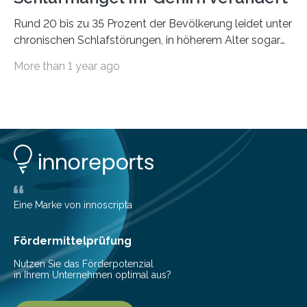
Rund 20 bis zu 35 Prozent der Bevölkerung leidet unter
chronischen Schlafstörungen, in höherem Alter sogar
die Hälfte aller Menschen. Fast jeder Jugendliche oder
More than 1 year ago
Erwachsene kennt zudem ein kurzfristiges Schlafdefizit:
ob Party, ein langer Arbeitstag, die Pflege Angehöriger
oder schlicht am Handy verdaddelt – die Möglichkeiten
zu wenig Schlaf zu bekommen sind vielfältig. Jülicher
Forscher:innen konnten in einer aktuellen Metastudie
zeigen, dass sich die jeweils beteiligten Gehirnregionen
deutlich unterscheiden. Die Ergebnisse der Studie
wurden im Fachmagazin JAMA Psychiatry
veröffentlicht. „Schlechter…
Eine Marke von innoscripta
Fördermittelprüfung
Nutzen Sie das Förderpotenzial
in Ihrem Unternehmen optimal aus?