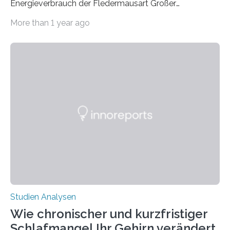
Energieverbrauch der Fledermausart Großer
Abendsegler von der Temperatur beeinflusst wird, und
More than 1 year ago
erstellte ein Modell, mit dem sich vorhersagen lässt, in
welchen geographischen Breiten sie den Winterschlaf
überleben und wie sich ihre Überwinterungsgebiete im
Laufe der Zeit verändern könnten. Es zeichnet die
Verschiebung der Überwinterungsgebiete in den letzten
50 Jahren exakt nach und sagt eine weitere
Ausdehnung nach Nordosten um bis zu 14 Prozent des
derzeitigen Verbreitungsgebiets bis zum Jahr 2100
voraus – bedingt durch kürzere…
Studien Analysen
Wie chronischer und kurzfristiger
Schlafmangel Ihr Gehirn verändert